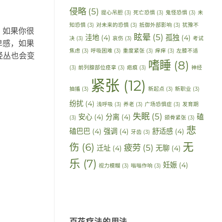
侵略
(5)
提心吊胆
(3)
死亡恐惧
(3)
鬼怪恐惧
(3)
未
知恐惧
(3)
对未来的恐惧
(3)
抵御外部影响
(3)
犹豫不
，如果你很
眩晕
(5)
洼地
(4)
孤独
(4)
决
(3)
哀伤
(3)
考试
卑感，如果
焦虑
(3)
呼吸困难
(3)
重度紧张
(3)
痒痒
(3)
左膝不适
经丛也会变
嗜睡
(8)
(3)
前列腺部位痉挛
(3)
疤痕
(3)
神经
紧张
(12)
抽搐
(3)
新起点
(3)
新职业
(3)
纷扰
(4)
浅呼吸
(3)
养老
(3)
广场恐惧症
(3)
发育期
失眠
(5)
安心
(4)
分离
(4)
磕
(3)
颌骨紧张
(3)
悲
磕巴巴
(4)
强调
(4)
舒适感
(4)
牙齿
(3)
无
伤
(6)
疲劳
(5)
迁址
(4)
无聊
(4)
乐
(7)
妊娠
(4)
视力模糊
(3)
嗡嗡作响
(3)
百花疗法的用法