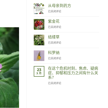
从母亲到药方
Van
已关闭评论
Moeder
tot
紫金花
Remedies
Zinnia
已关闭评论
结缕草
Duizendknoop
已关闭评论
科罗纳
Corona
已关闭评论
在这个危机时刻，焦虑、疑病
23
症、抑郁和压力之间有什么关
3 月
系？
Wat
已关闭评论
hebben
angst,
hypochondrie,
depressies
en
stress