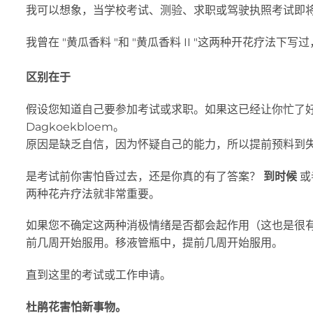
我可以想象，当学校考试、测验、求职或驾驶执照考试即
我曾在 "黄瓜香料 "和 "黄瓜香料 II "这两种开花疗法
区别在于
假设您知道自己要参加考试或求职。如果这已经让你忙了
Dagkoekbloem。
原因是缺乏自信，因为怀疑自己的能力，所以提前预料到
是考试前你害怕昏过去，还是你真的有了答案？
到时候
或
两种花卉疗法就非常重要。
如果您不确定这两种消极情绪是否都会起作用（这也是很有
前几周开始服用。移液管瓶中，提前几周开始服用。
直到这里的考试或工作申请。
杜鹃花害怕新事物。