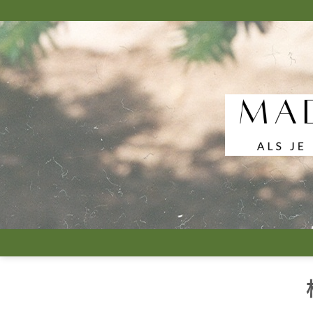
跳
到
内
容