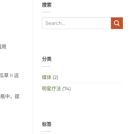
搜索
met
elkaar
te
maken
in
deze
crisistijd?
服用
分类
 II 这
媒体
(2)
明星疗法
(74)
管瓶中，提
标签