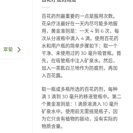
百花药剂最重要的一点是服用次数。
花朵疗法最好在一天内尽可能多地服
用，黄金准则是：一天 4 到 6 次，每
次从分液瓶中滴入 4 滴。使用百花药
水和用户瓶的简单步骤如下：取一个
翠菊
干净、未使用过的 30 毫升吸管瓶。首
先，在吸管瓶中注入矿泉水。然后，
加入一茶匙白兰地作为防腐剂，再加
入百花露。
取一瓶或多瓶所选的百花药剂，每种
滴 3 滴到 30 毫升的移液管瓶中。第二
个黄金准则是：1 滴原液滴入 10 毫升
矿泉水中。使用前无需摇晃瓶子，因
为它只含有植物的振动，没有实际的
物质含量。