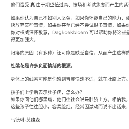
他们遭受
真
由于期望值过高、怯场和考试焦虑而产生的紧
如果你认为自己不如别人坚强，如果你怀疑自己的能力，
快放弃某些事情，如果你甚至已经不尝试很多事情，如果
你对权威深怀敬意，Dagkoekbloem 可以帮助你
得更加强大。
阳痿的原因（有多种）还可能是缺乏自信，从而产生这样
杜鹃花是许多负面情绪的根源。
身体上的线索可能是你感到胃部快速不适，就在肚脐上方
孩子们上学后表示肚子疼，怎么办？
如果你问他们哪里痛，他们往往会说是肚脐上方。相信我
这些孩子往往胆小，容易脸红，经常因激动而说不出话来
马德琳-莫维森