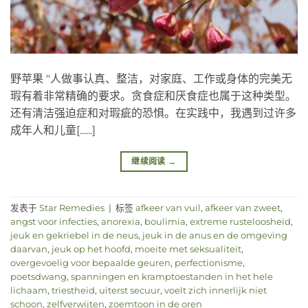
野苹果 "人做事认真、整洁，对家庭、工作或身体的完美无
瑕有着非常精确的要求。贪食症和厌食症也属于这种类型。
还有清洁强迫症和对瑕疵的恐惧。在实践中，我遇到过许多
成年人和儿童[......]
继续阅读
→
发表于
Star Remedies
|
标签
afkeer van vuil
,
afkeer van zweet
,
angst voor infecties
,
anorexia
,
boulimia
,
extreme rusteloosheid
,
jeuk en gekriebel in de neus
,
jeuk in de anus en de omgeving
daarvan
,
jeuk op het hoofd
,
moeite met seksualiteit
,
overgevoelig voor bepaalde geuren
,
perfectionisme
,
poetsdwang
,
spanningen en kramptoestanden in het hele
lichaam
,
triestheid
,
uiterst secuur
,
voelt zich innerlijk niet
schoon
,
zelfverwijten
,
zoemtoon in de oren