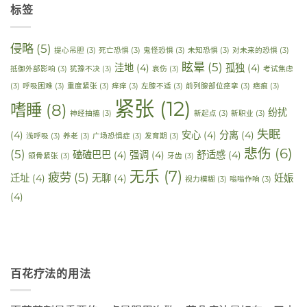
标签
侵略
(5)
提心吊胆
(3)
死亡恐惧
(3)
鬼怪恐惧
(3)
未知恐惧
(3)
对未来的恐惧
(3)
眩晕
(5)
洼地
(4)
孤独
(4)
抵御外部影响
(3)
犹豫不决
(3)
哀伤
(3)
考试焦虑
(3)
呼吸困难
(3)
重度紧张
(3)
痒痒
(3)
左膝不适
(3)
前列腺部位痉挛
(3)
疤痕
(3)
紧张
(12)
嗜睡
(8)
纷扰
神经抽搐
(3)
新起点
(3)
新职业
(3)
失眠
(4)
安心
(4)
分离
(4)
浅呼吸
(3)
养老
(3)
广场恐惧症
(3)
发育期
(3)
悲伤
(6)
(5)
磕磕巴巴
(4)
强调
(4)
舒适感
(4)
颌骨紧张
(3)
牙齿
(3)
无乐
(7)
疲劳
(5)
迁址
(4)
无聊
(4)
妊娠
视力模糊
(3)
嗡嗡作响
(3)
(4)
百花疗法的用法