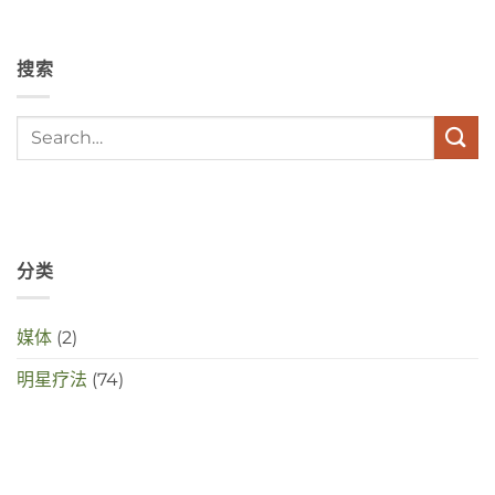
depressies
en
stress
搜索
met
elkaar
te
maken
in
deze
crisistijd?
分类
媒体
(2)
明星疗法
(74)