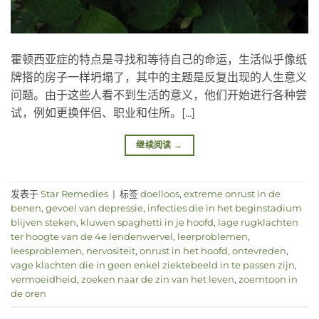
霍顿西亚症的特点是寻找和等待自己的命运，生活似乎像纸
牌搭的房子一样坍塌了，其中的主题是反复出现的人生意义
问题。由于这些人看不到生活的意义，他们开始进行各种尝
试，例如更换伴侣、职业和住所。[...]
继续阅读
→
发表于
Star Remedies
|
标签
doelloos
,
extreme onrust in de
benen
,
gevoel van depressie
,
infecties die in het beginstadium
blijven steken
,
kluwen spaghetti in je hoofd
,
lage rugklachten
ter hoogte van de 4e lendenwervel
,
leerproblemen
,
leesproblemen
,
nervositeit
,
onrust in het hoofd
,
ontevreden
,
vage klachten die in geen enkel ziektebeeld in te passen zijn
,
vermoeidheid
,
zoeken naar de zin van het leven
,
zoemtoon in
de oren