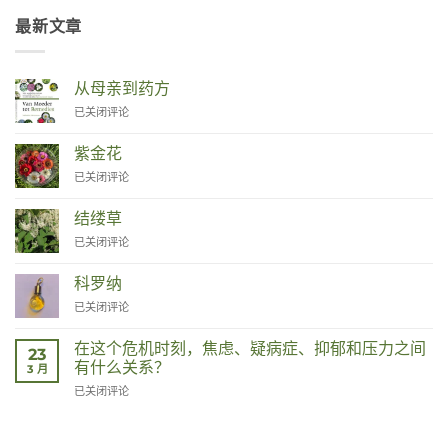
最新文章
从母亲到药方
Van
已关闭评论
Moeder
tot
紫金花
Remedies
Zinnia
已关闭评论
结缕草
Duizendknoop
已关闭评论
科罗纳
Corona
已关闭评论
在这个危机时刻，焦虑、疑病症、抑郁和压力之间
23
有什么关系？
3 月
Wat
已关闭评论
hebben
angst,
hypochondrie,