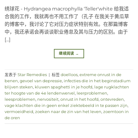
绣球花 - Hydrangea macrophylla 'Teller'white 给我适
合我的工作，我就再也不用工作了（孔子 在我关于黄瓜草
的博客中，我讨论了它对压力症状特别有效。在那篇博客
中，我还承诺会再谈谈职业倦怠及其与压力的区别。由于
[...]
继续阅读
→
发表于
Star Remedies
|
标签
doelloos
,
extreme onrust in de
benen
,
gevoel van depressie
,
infecties die in het beginstadium
blijven steken
,
kluwen spaghetti in je hoofd
,
lage rugklachten
ter hoogte van de 4e lendenwervel
,
leerproblemen
,
leesproblemen
,
nervositeit
,
onrust in het hoofd
,
ontevreden
,
vage klachten die in geen enkel ziektebeeld in te passen zijn
,
vermoeidheid
,
zoeken naar de zin van het leven
,
zoemtoon in
de oren