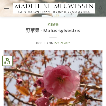
跳
到
内
容
明星疗法
野苹果 - Malus sylvestris
POSTED ON
15 9 月 2017
15
9 月