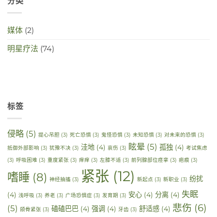
分类
媒体
(2)
明星疗法
(74)
标签
侵略
(5)
提心吊胆
(3)
死亡恐惧
(3)
鬼怪恐惧
(3)
未知恐惧
(3)
对未来的恐惧
(3)
眩晕
(5)
洼地
(4)
孤独
(4)
抵御外部影响
(3)
犹豫不决
(3)
哀伤
(3)
考试焦虑
(3)
呼吸困难
(3)
重度紧张
(3)
痒痒
(3)
左膝不适
(3)
前列腺部位痉挛
(3)
疤痕
(3)
紧张
(12)
嗜睡
(8)
纷扰
神经抽搐
(3)
新起点
(3)
新职业
(3)
失眠
(4)
安心
(4)
分离
(4)
浅呼吸
(3)
养老
(3)
广场恐惧症
(3)
发育期
(3)
悲伤
(6)
(5)
磕磕巴巴
(4)
强调
(4)
舒适感
(4)
颌骨紧张
(3)
牙齿
(3)