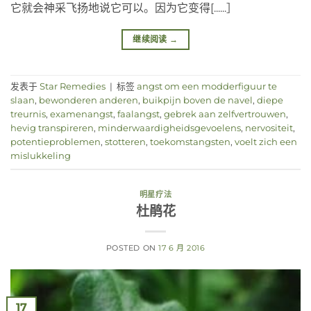
它就会神采飞扬地说它可以。因为它变得[......］
继续阅读
→
发表于
Star Remedies
|
标签
angst om een modderfiguur te
slaan
,
bewonderen anderen
,
buikpijn boven de navel
,
diepe
treurnis
,
examenangst
,
faalangst
,
gebrek aan zelfvertrouwen
,
hevig transpireren
,
minderwaardigheidsgevoelens
,
nervositeit
,
potentieproblemen
,
stotteren
,
toekomstangsten
,
voelt zich een
mislukkeling
明星疗法
杜鹃花
POSTED ON
17 6 月 2016
17