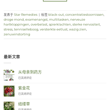
发表于
Star Remedies
|
标签
black-out
,
concentratiestoornissen
,
droge mond
,
examenangst
,
multitasken
,
nerveuze
hartkloppingen
,
overbelast
,
spierklachten
,
sterke nervositeit
,
stress
,
tenniselleboog
,
versterkte eetlust
,
wazig zien
,
zenuwinstorting
最新文章
从母亲到药方
Van
已关闭评论
Moeder
tot
紫金花
Remedies
Zinnia
已关闭评论
结缕草
Duizendknoop
已关闭评论