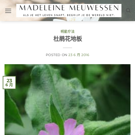
跳
到
内
容
明星疗法
杜鹃花地板
POSTED ON
23 6 月 2016
23
6 月