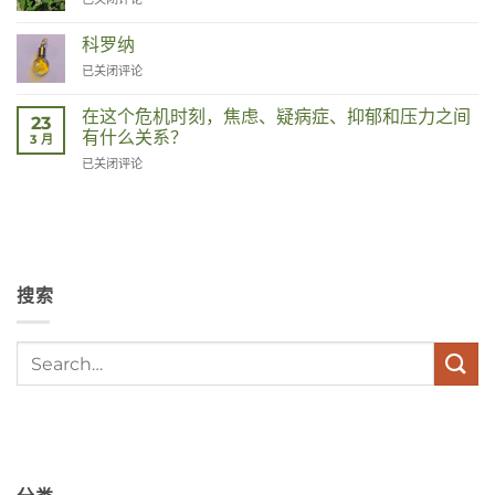
科罗纳
Corona
已关闭评论
在这个危机时刻，焦虑、疑病症、抑郁和压力之间
23
有什么关系？
3 月
Wat
已关闭评论
hebben
angst,
hypochondrie,
depressies
en
stress
搜索
met
elkaar
te
maken
in
deze
crisistijd?