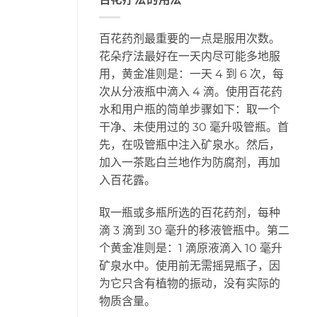
百花药剂最重要的一点是服用次数。
花朵疗法最好在一天内尽可能多地服
用，黄金准则是：一天 4 到 6 次，每
次从分液瓶中滴入 4 滴。使用百花药
水和用户瓶的简单步骤如下：取一个
干净、未使用过的 30 毫升吸管瓶。首
先，在吸管瓶中注入矿泉水。然后，
加入一茶匙白兰地作为防腐剂，再加
入百花露。
取一瓶或多瓶所选的百花药剂，每种
滴 3 滴到 30 毫升的移液管瓶中。第二
个黄金准则是：1 滴原液滴入 10 毫升
矿泉水中。使用前无需摇晃瓶子，因
为它只含有植物的振动，没有实际的
物质含量。