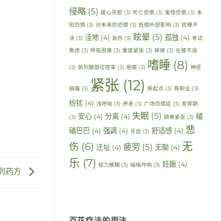
侵略
(5)
提心吊胆
(3)
死亡恐惧
(3)
鬼怪恐惧
(3)
未
知恐惧
(3)
对未来的恐惧
(3)
抵御外部影响
(3)
犹豫不
眩晕
(5)
洼地
(4)
孤独
(4)
决
(3)
哀伤
(3)
考试
焦虑
(3)
呼吸困难
(3)
重度紧张
(3)
痒痒
(3)
左膝不适
嗜睡
(8)
(3)
前列腺部位痉挛
(3)
疤痕
(3)
神经
紧张
(12)
抽搐
(3)
新起点
(3)
新职业
(3)
纷扰
(4)
浅呼吸
(3)
养老
(3)
广场恐惧症
(3)
发育期
失眠
(5)
安心
(4)
分离
(4)
磕
(3)
颌骨紧张
(3)
悲
磕巴巴
(4)
强调
(4)
舒适感
(4)
牙齿
(3)
无
伤
(6)
疲劳
(5)
迁址
(4)
无聊
(4)
乐
(7)
妊娠
(4)
视力模糊
(3)
嗡嗡作响
(3)
到药方
百花疗法的用法