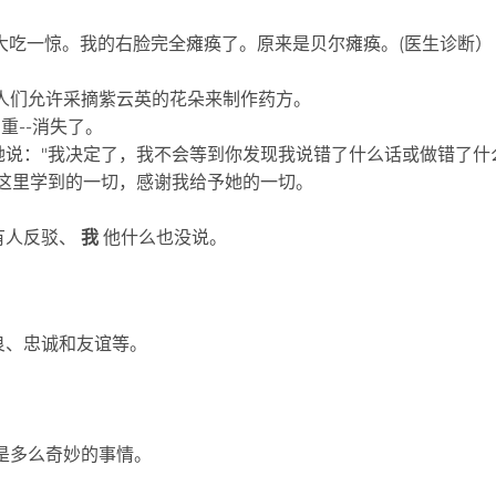
子，大吃一惊。我的右脸完全瘫痪了。原来是贝尔瘫痪。(医生诊断）
的人们允许采摘紫云英的花朵来制作药方。
重--消失了。
她说："我决定了，我不会等到你发现我说错了什么话或做错了什
这里学到的一切，感谢我给予她的一切。
有人反驳、
我
他什么也没说。
良、忠诚和友谊等。
这是多么奇妙的事情。