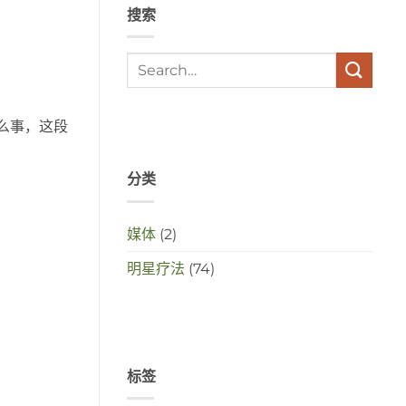
搜索
met
elkaar
te
maken
in
deze
crisistijd?
么事，这段
分类
媒体
(2)
明星疗法
(74)
标签