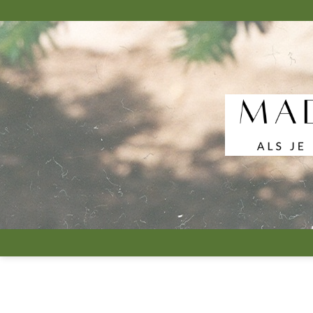
跳
到
内
容