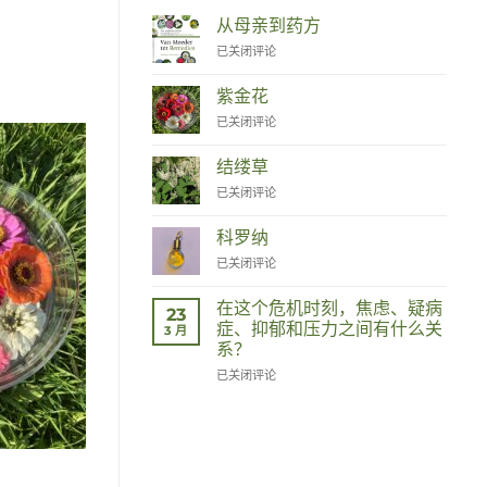
从母亲到药方
Van
已关闭评论
Moeder
tot
紫金花
Remedies
Zinnia
已关闭评论
结缕草
Duizendknoop
已关闭评论
科罗纳
Corona
已关闭评论
在这个危机时刻，焦虑、疑病
23
症、抑郁和压力之间有什么关
3 月
系？
Wat
已关闭评论
hebben
angst,
hypochondrie,
depressies
en
stress