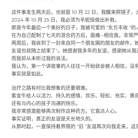
这件事发生两天后，也就是 10 月 22 日，我醒来照镜
2024 年 10 月 25 日，我必须为辛妮娅做出补救。
那是今年最后一个美好的日子，我被可爱的 "东方丰收 "
在为自己配制了七天的混合药方后，面瘫--相信我，非常严
两周后，我收到了一封来自同一个朋友圈的朋友的邮件，
友谊也就随之结束了"。她感谢我多年的友谊，感谢她从我
而我却从未听过我的说法。
我认为，第一个讲故事的人往往一开始就会被人相信，没
事实就是如此。
治疗之路有时比我想象的还要艰难。
紫金牛给人以活力、持久的感情、欢乐、轻松、充实、善
还有与内心的孩子沟通的快乐。
我非常感激能够再次制作这种药方。它直达人心。
事实证明，真正的友谊是天长地久的。
从那时起，一直保持着界限的 "旧 "友谊再次向我走来，