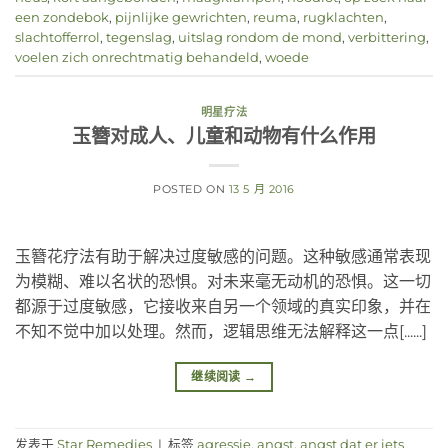
een zondebok
,
pijnlijke gewrichten
,
reuma
,
rugklachten
,
slachtofferrol
,
tegenslag
,
uitslag rondom de mond
,
verbittering
,
voelen zich onrechtmatig behandeld
,
woede
明星疗法
玉簪对成人、儿童和动物有什么作用
POSTED ON
13 5 月 2016
玉簪花疗法有助于解决过度敏感的问题。这种敏感通常表现
为模糊、难以名状的恐惧。对未来毫无动机的恐惧。这一切
都源于过度敏感，它接收来自另一个领域的真实印象，并在
不知不觉中加以处理。然而，逻辑思维无法解释这一点[......]
继续阅读
→
发表于
Star Remedies
|
标签
agressie
,
angst
,
angst dat er iets