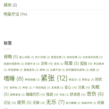
媒体
(2)
明星疗法
(74)
标签
侵略
(5)
提心吊胆
(3)
死亡恐惧
(3)
鬼怪恐惧
(3)
未知恐惧
(3)
对未来的恐惧
(3)
眩晕
(5)
洼地
(4)
孤独
(4)
抵御外部影响
(3)
犹豫不决
(3)
哀伤
(3)
考试焦虑
(3)
呼吸困难
(3)
重度紧张
(3)
痒痒
(3)
左膝不适
(3)
前列腺部位痉挛
(3)
疤痕
(3)
紧张
(12)
嗜睡
(8)
纷扰
神经抽搐
(3)
新起点
(3)
新职业
(3)
失眠
(4)
安心
(4)
分离
(4)
浅呼吸
(3)
养老
(3)
广场恐惧症
(3)
发育期
(3)
悲伤
(6)
(5)
磕磕巴巴
(4)
强调
(4)
舒适感
(4)
颌骨紧张
(3)
牙齿
(3)
无乐
(7)
疲劳
(5)
迁址
(4)
无聊
(4)
妊娠
视力模糊
(3)
嗡嗡作响
(3)