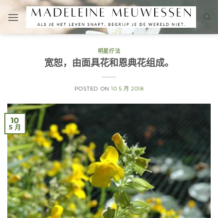
跳
到
内
容
明星疗法
宽恕，由面具花和恩典花组成。
POSTED ON
10 5 月 2018
10
5 月