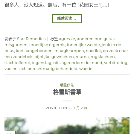
很多人，没人知道。最后，有一位 "花园女士"[......］
继续阅读
→
发表于
Star Remedies
|
标签
agressie
,
anderen hun geluk
misgunnen
,
innerlijke ergernis
,
innerlijke woede
,
jeuk in de
neus
,
kort aangebonden
,
maagkrampen
,
noodlot
,
op zoek naar
een zondebok
,
pijnlijke gewrichten
,
reuma
,
rugklachten
,
slachtofferrol
,
tegenslag
,
uitslag rondom de mond
,
verbittering
,
voelen zich onrechtmatig behandeld
,
woede
明星疗法
格雷斯香草
POSTED ON
16 9 月 2016