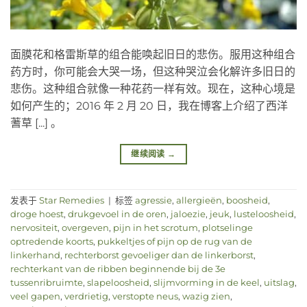
面膜花和格雷斯草的组合能唤起旧日的悲伤。服用这种组合
药方时，你可能会大哭一场，但这种哭泣会化解许多旧日的
悲伤。这种组合就像一种花药一样有效。现在，这种心境是
如何产生的；2016 年 2 月 20 日，我在博客上介绍了西洋
蓍草 [...] 。
继续阅读
→
发表于
Star Remedies
|
标签
agressie
,
allergieën
,
boosheid
,
droge hoest
,
drukgevoel in de oren
,
jaloezie
,
jeuk
,
lusteloosheid
,
nervositeit
,
overgeven
,
pijn in het scrotum
,
plotselinge
optredende koorts
,
pukkeltjes of pijn op de rug van de
linkerhand
,
rechterborst gevoeliger dan de linkerborst
,
rechterkant van de ribben beginnende bij de 3e
tussenribruimte
,
slapeloosheid
,
slijmvorming in de keel
,
uitslag
,
veel gapen
,
verdrietig
,
verstopte neus
,
wazig zien
,