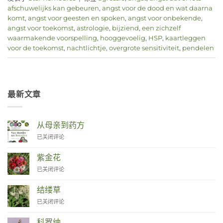
afschuwelijks kan gebeuren
,
angst voor de dood en wat daarna
komt
,
angst voor geesten en spoken
,
angst voor onbekende
,
angst voor toekomst
,
astrologie
,
bijziend
,
een zichzelf
waarmakende voorspelling
,
hooggevoelig
,
HSP
,
kaartleggen
voor de toekomst
,
nachtlichtje
,
overgrote sensitiviteit
,
pendelen
最新文章
从母亲到药方
Van
已关闭评论
Moeder
tot
紫金花
Remedies
Zinnia
已关闭评论
结缕草
Duizendknoop
已关闭评论
科罗纳