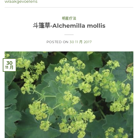
wraakgevoelens
明星疗法
斗篷草-Alchemilla mollis
POSTED ON
30 11 月 2017
30
11 月