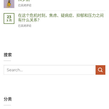
Corona
已关闭评论
在这个危机时刻，焦虑、疑病症、抑郁和压力之间
23
有什么关系？
3 月
Wat
已关闭评论
hebben
angst,
hypochondrie,
depressies
en
stress
搜索
met
elkaar
te
maken
in
deze
crisistijd?
分类