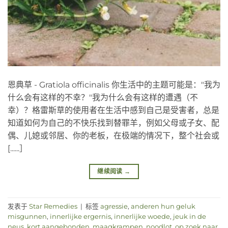
恩典草 - Gratiola officinalis 你生活中的主题可能是："我为
什么会有这样的不幸？"我为什么会有这样的遭遇（不
幸）？格雷斯草的使用者在生活中感到自己是受害者，总是
知道如何为自己的不快乐找到替罪羊，例如父母或子女、配
偶、儿媳或邻居、你的老板，在极端的情况下，整个社会或
[......］
继续阅读
→
发表于
Star Remedies
|
标签
agressie
,
anderen hun geluk
misgunnen
,
innerlijke ergernis
,
innerlijke woede
,
jeuk in de
neus
,
kort aangebonden
,
maagkrampen
,
noodlot
,
op zoek naar