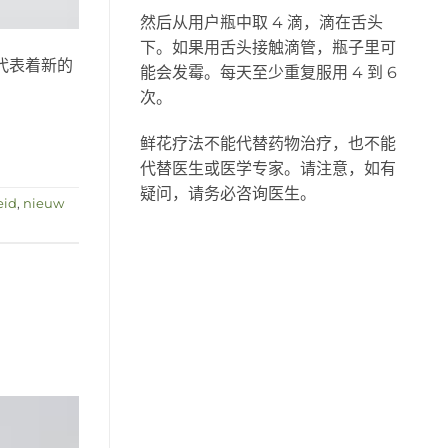
然后从用户瓶中取 4 滴，滴在舌头
下。如果用舌头接触滴管，瓶子里可
代表着新的
能会发霉。每天至少重复服用 4 到 6
次。
鲜花疗法不能代替药物治疗，也不能
代替医生或医学专家。请注意，如有
疑问，请务必咨询医生。
eid
,
nieuw