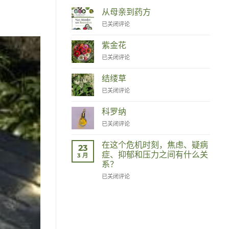
从母亲到药方
Van
已关闭评论
Moeder
tot
紫金花
Remedies
Zinnia
已关闭评论
结缕草
Duizendknoop
已关闭评论
科罗纳
Corona
已关闭评论
在这个危机时刻，焦虑、疑病
23
症、抑郁和压力之间有什么关
3 月
系？
Wat
已关闭评论
hebben
angst,
hypochondrie,
depressies
en
stress