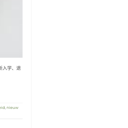
新入学、退
eid
,
nieuw