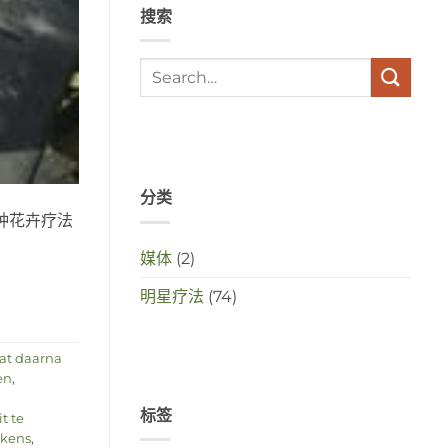
搜索
met
elkaar
te
maken
in
deze
crisistijd?
分类
种花卉疗法
媒体
(2)
明星疗法
(74)
at daarna
en
,
,
标签
t te
ekens
,