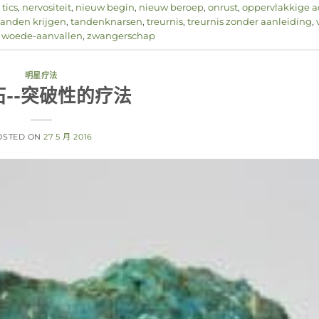
tics
,
nervositeit
,
nieuw begin
,
nieuw beroep
,
onrust
,
oppervlakkige 
tanden krijgen
,
tandenknarsen
,
treurnis
,
treurnis zonder aanleiding
,
,
woede-aanvallen
,
zwangerschap
明星疗法
石--突破性的疗法
OSTED ON
27 5 月 2016