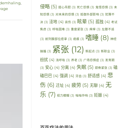
ademhaling
,
侵略
(5)
提心吊胆
(3)
死亡恐惧
(3)
鬼怪恐惧
(3)
未
vage
知恐惧
(3)
对未来的恐惧
(3)
抵御外部影响
(3)
犹豫不
眩晕
(5)
洼地
(4)
孤独
(4)
决
(3)
哀伤
(3)
考试
焦虑
(3)
呼吸困难
(3)
重度紧张
(3)
痒痒
(3)
左膝不适
嗜睡
(8)
(3)
前列腺部位痉挛
(3)
疤痕
(3)
神经
紧张
(12)
抽搐
(3)
新起点
(3)
新职业
(3)
纷扰
(4)
浅呼吸
(3)
养老
(3)
广场恐惧症
(3)
发育期
失眠
(5)
安心
(4)
分离
(4)
磕
(3)
颌骨紧张
(3)
悲
磕巴巴
(4)
强调
(4)
舒适感
(4)
牙齿
(3)
无
伤
(6)
疲劳
(5)
迁址
(4)
无聊
(4)
乐
(7)
妊娠
(4)
视力模糊
(3)
嗡嗡作响
(3)
百花疗法的用法