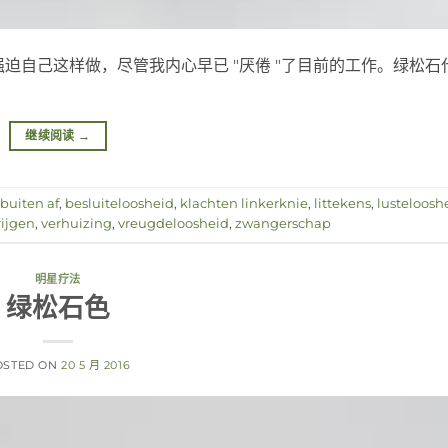
迫自己这样做，尽管我内心早已 "厌倦 "了目前的工作。绿松石
继续阅读
→
buiten af
,
besluiteloosheid
,
klachten linkerknie
,
littekens
,
lusteloosh
ijgen
,
verhuizing
,
vreugdeloosheid
,
zwangerschap
明星疗法
绿松石色
OSTED ON
20 5 月 2016