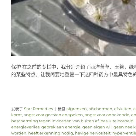
保护 在之前的专栏中，我分别介绍了西洋蓍草、玉簪、绿
的某些特点。让我简要地重复一下这四种药方中最具特色的部分：
发表于
Star Remedies
|
标签
afgrenzen
,
afschermen
,
afsluiten
,
a
komt
,
angst voor geesten en spoken
,
angst voor onbekende
,
an
bescherming tegen invloeden van buiten af
,
besluiteloosheid
,
energieverlies
,
gebrek aan energie
,
geen eigen wil
,
geen nee 
worden
,
heeft erkenning nodig
,
hevige nervositeit
,
hyperventil