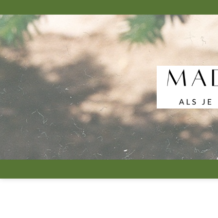
跳
到
内
容