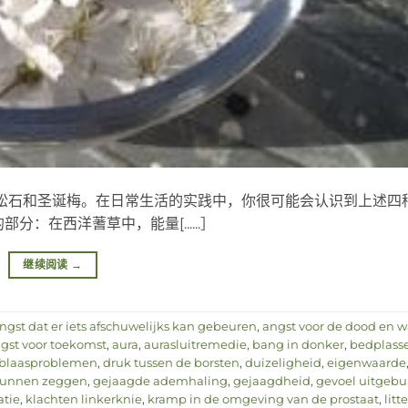
松石和圣诞梅。在日常生活的实践中，你很可能会认识到上述四
在西洋蓍草中，能量[......］
继续阅读
→
ngst dat er iets afschuwelijks kan gebeuren
,
angst voor de dood en w
gst voor toekomst
,
aura
,
aurasluitremedie
,
bang in donker
,
bedplass
blaasproblemen
,
druk tussen de borsten
,
duizeligheid
,
eigenwaarde
kunnen zeggen
,
gejaagde ademhaling
,
gejaagdheid
,
gevoel uitgebui
atie
,
klachten linkerknie
,
kramp in de omgeving van de prostaat
,
litt