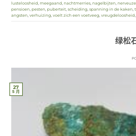
lusteloosheid
,
meegaand
,
nachtmerries
,
nagelbijten
,
nerveuze 
pensioen
,
pesten
,
puberteit
,
scheiding
,
spanning in de kaken
,
angsten
,
verhuizing
,
voelt zich een voetveeg
,
vreugdeloosheid
绿松
P
27
5 月