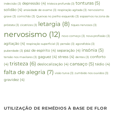
tonturas
(5)
depressão
(4)
indecisão
(3)
tristeza profunda
(3)
solidão
(4)
ansiedade de exame
(3)
respiração agitada
(3)
nervosismo
grave
(3)
comichão
(3)
Queixas no joelho esquerdo
(3)
espasmos na zona da
letargia
(8)
próstata
(3)
cicatrizes
(3)
tiques nervosos
(3)
nervosismo
(12)
novo começo
(3)
nova profissão
(3)
agitação
(4)
respiração superficial
(3)
pensão
(3)
agorafobia
(3)
insónia
(5)
paz de espírito
(4)
separação
(4)
puberdade
(3)
gaguez
(4)
stress
(4)
conforto
tensão nos maxilares
(3)
dentes
(3)
tristeza
(6)
cansaço
(5)
(4)
deslocalização
(4)
tédio
(4)
falta de alegria
(7)
visão turva
(3)
zumbido nos ouvidos
(3)
gravidez
(4)
UTILIZAÇÃO DE REMÉDIOS À BASE DE FLOR