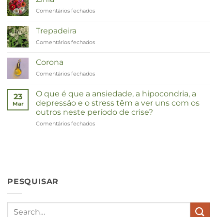
tot
Comentários fechados
em
Remedies
Zinnia
Trepadeira
Comentários fechados
em
Duizendknoop
Corona
Comentários fechados
em
Corona
O que é que a ansiedade, a hipocondria, a
23
depressão e o stress têm a ver uns com os
Mar
outros neste período de crise?
Comentários fechados
em
Wat
hebben
angst,
hypochondrie,
depressies
en
PESQUISAR
stress
met
elkaar
te
maken