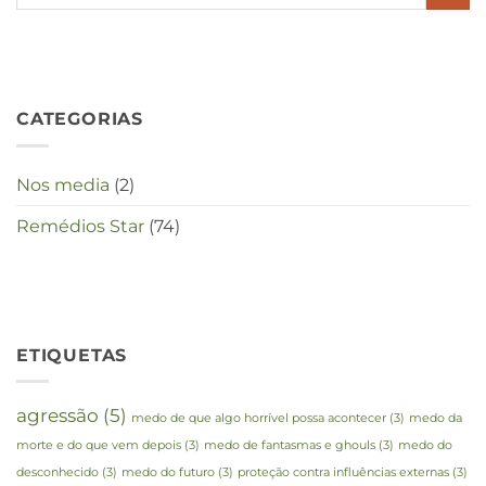
in
deze
crisistijd?
CATEGORIAS
Nos media
(2)
Remédios Star
(74)
ETIQUETAS
agressão
(5)
medo de que algo horrível possa acontecer
(3)
medo da
morte e do que vem depois
(3)
medo de fantasmas e ghouls
(3)
medo do
desconhecido
(3)
medo do futuro
(3)
proteção contra influências externas
(3)