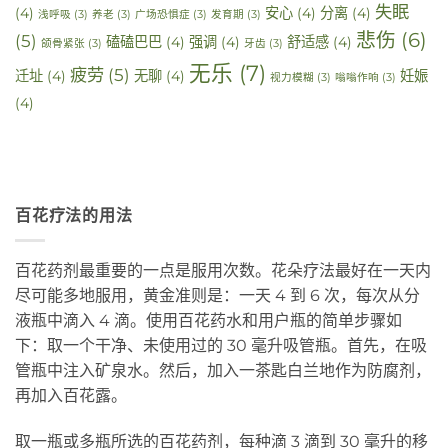
失眠
(4)
安心
(4)
分离
(4)
浅呼吸
(3)
养老
(3)
广场恐惧症
(3)
发育期
(3)
悲伤
(6)
(5)
磕磕巴巴
(4)
强调
(4)
舒适感
(4)
颌骨紧张
(3)
牙齿
(3)
无乐
(7)
疲劳
(5)
迁址
(4)
无聊
(4)
妊娠
视力模糊
(3)
嗡嗡作响
(3)
(4)
百花疗法的用法
百花药剂最重要的一点是服用次数。花朵疗法最好在一天内
尽可能多地服用，黄金准则是：一天 4 到 6 次，每次从分
液瓶中滴入 4 滴。使用百花药水和用户瓶的简单步骤如
下：取一个干净、未使用过的 30 毫升吸管瓶。首先，在吸
管瓶中注入矿泉水。然后，加入一茶匙白兰地作为防腐剂，
再加入百花露。
取一瓶或多瓶所选的百花药剂，每种滴 3 滴到 30 毫升的移