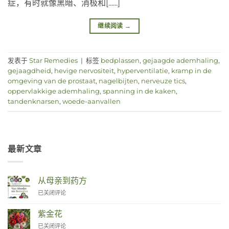
症，有时就像黑暗、消极和[......]
继续阅读
→
发表于
Star Remedies
|
标签
bedplassen
,
gejaagde ademhaling
,
gejaagdheid
,
hevige nervositeit
,
hyperventilatie
,
kramp in de
omgeving van de prostaat
,
nagelbijten
,
nerveuze tics
,
oppervlakkige ademhaling
,
spanning in de kaken
,
tandenknarsen
,
woede-aanvallen
最新文章
从母亲到药方
Van
已关闭评论
Moeder
tot
紫金花
Remedies
Zinnia
已关闭评论