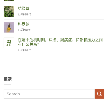
结缕草
Duizendknoop
已关闭评论
科罗纳
Corona
已关闭评论
在这个危机时刻，焦虑、疑病症、抑郁和压力之间
23
有什么关系？
3 月
Wat
已关闭评论
hebben
angst,
hypochondrie,
depressies
en
stress
搜索
met
elkaar
te
maken
in
deze
crisistijd?