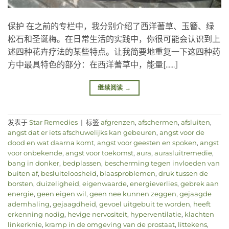
保护 在之前的专栏中，我分别介绍了西洋蓍草、玉簪、绿
松石和圣诞梅。在日常生活的实践中，你很可能会认识到上
述四种花卉疗法的某些特点。让我简要地重复一下这四种药
方中最具特色的部分：在西洋蓍草中，能量[......］
继续阅读
→
发表于
Star Remedies
|
标签
afgrenzen
,
afschermen
,
afsluiten
,
angst dat er iets afschuwelijks kan gebeuren
,
angst voor de
dood en wat daarna komt
,
angst voor geesten en spoken
,
angst
voor onbekende
,
angst voor toekomst
,
aura
,
aurasluitremedie
,
bang in donker
,
bedplassen
,
bescherming tegen invloeden van
buiten af
,
besluiteloosheid
,
blaasproblemen
,
druk tussen de
borsten
,
duizeligheid
,
eigenwaarde
,
energieverlies
,
gebrek aan
energie
,
geen eigen wil
,
geen nee kunnen zeggen
,
gejaagde
ademhaling
,
gejaagdheid
,
gevoel uitgebuit te worden
,
heeft
erkenning nodig
,
hevige nervositeit
,
hyperventilatie
,
klachten
linkerknie
,
kramp in de omgeving van de prostaat
,
littekens
,