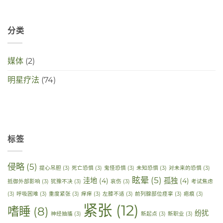
分类
媒体
(2)
明星疗法
(74)
标签
侵略
(5)
提心吊胆
(3)
死亡恐惧
(3)
鬼怪恐惧
(3)
未知恐惧
(3)
对未来的恐惧
(3)
眩晕
(5)
洼地
(4)
孤独
(4)
抵御外部影响
(3)
犹豫不决
(3)
哀伤
(3)
考试焦虑
(3)
呼吸困难
(3)
重度紧张
(3)
痒痒
(3)
左膝不适
(3)
前列腺部位痉挛
(3)
疤痕
(3)
紧张
(12)
嗜睡
(8)
纷扰
神经抽搐
(3)
新起点
(3)
新职业
(3)