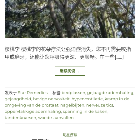
樱桃李 樱桃李的花朵疗法让强迫症消失，您不再需要咬指
甲或磨牙，还能让您呼吸得更深、更顺畅。在一些[......］
继续阅读
→
发表于
Star Remedies
|
标签
bedplassen
,
gejaagde ademhaling
,
gejaagdheid
,
hevige nervositeit
,
hyperventilatie
,
kramp in de
omgeving van de prostaat
,
nagelbijten
,
nerveuze tics
,
oppervlakkige ademhaling
,
spanning in de kaken
,
tandenknarsen
,
woede-aanvallen
明星疗法