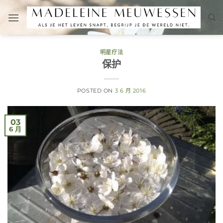
跳
到
内
容
明星疗法
保护
POSTED ON
3 6 月 2016
03
6 月