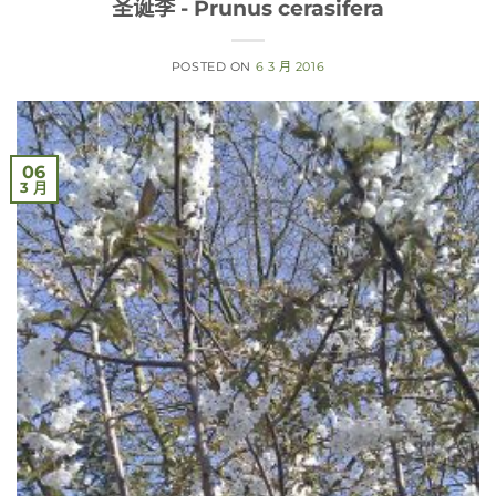
圣诞李 - Prunus cerasifera
POSTED ON
6 3 月 2016
06
3 月