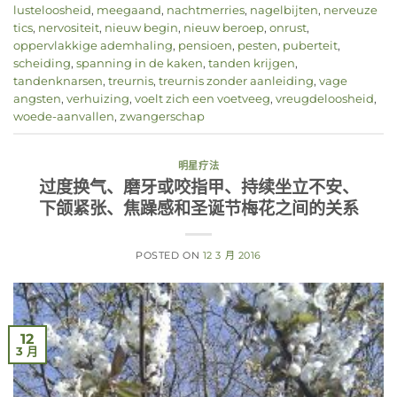
lusteloosheid
,
meegaand
,
nachtmerries
,
nagelbijten
,
nerveuze
tics
,
nervositeit
,
nieuw begin
,
nieuw beroep
,
onrust
,
oppervlakkige ademhaling
,
pensioen
,
pesten
,
puberteit
,
scheiding
,
spanning in de kaken
,
tanden krijgen
,
tandenknarsen
,
treurnis
,
treurnis zonder aanleiding
,
vage
angsten
,
verhuizing
,
voelt zich een voetveeg
,
vreugdeloosheid
,
woede-aanvallen
,
zwangerschap
明星疗法
过度换气、磨牙或咬指甲、持续坐立不安、
下颌紧张、焦躁感和圣诞节梅花之间的关系
POSTED ON
12 3 月 2016
12
3 月