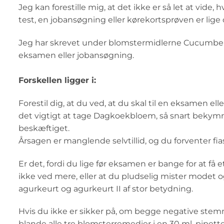
Jeg kan forestille mig, at det ikke er så let at vi
test, en jobansøgning eller kørekortsprøven er lige
Jeg har skrevet under blomstermidlerne Cucumber S
eksamen eller jobansøgning.
Forskellen ligger i:
Forestil dig, at du ved, at du skal til en eksamen el
det vigtigt at tage Dagkoekbloem, så snart bekym
beskæftiget.
Årsagen er manglende selvtillid, og du forventer fia
Er det, fordi du lige før eksamen er bange for at få e
ikke ved mere, eller at du pludselig mister modet o
agurkeurt og agurkeurt II af stor betydning.
Hvis du ikke er sikker på, om begge negative stemni
blande alle tre blomsterremedier i en 30 ml. pipet