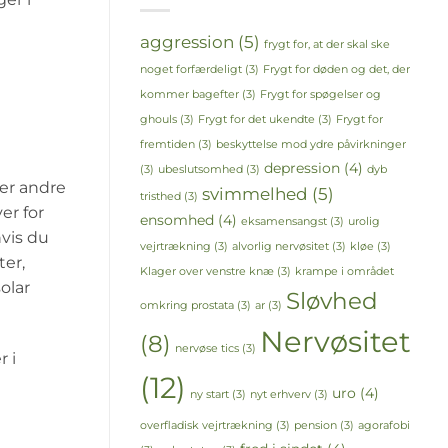
aggression
(5)
frygt for, at der skal ske
noget forfærdeligt
(3)
Frygt for døden og det, der
kommer bagefter
(3)
Frygt for spøgelser og
ghouls
(3)
Frygt for det ukendte
(3)
Frygt for
fremtiden
(3)
beskyttelse mod ydre påvirkninger
depression
(4)
(3)
ubeslutsomhed
(3)
dyb
rer andre
svimmelhed
(5)
tristhed
(3)
er for
ensomhed
(4)
eksamensangst
(3)
urolig
hvis du
vejrtrækning
(3)
alvorlig nervøsitet
(3)
kløe
(3)
ter,
Klager over venstre knæ
(3)
krampe i området
olar
Sløvhed
omkring prostata
(3)
ar
(3)
Nervøsitet
(8)
nervøse tics
(3)
r i
(12)
uro
(4)
ny start
(3)
nyt erhverv
(3)
overfladisk vejrtrækning
(3)
pension
(3)
agorafobi