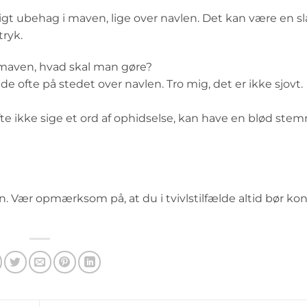
tigt ubehag i maven, lige over navlen. Det kan være en s
tryk.
 i maven, hvad skal man gøre?
 ofte på stedet over navlen. Tro mig, det er ikke sjovt.
fte ikke sige et ord af ophidselse, kan have en blød stem
. Vær opmærksom på, at du i tvivlstilfælde altid bør ko