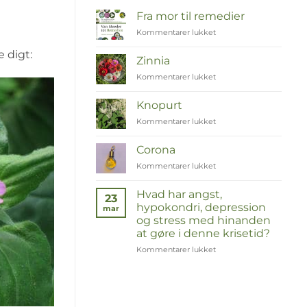
Fra mor til remedier
Kommentarer lukket
til
Van
e digt:
Moeder
Zinnia
tot
Kommentarer lukket
til
Remedies
Zinnia
Knopurt
Kommentarer lukket
til
Duizendknoop
Corona
Kommentarer lukket
til
Corona
Hvad har angst,
23
hypokondri, depression
mar
og stress med hinanden
at gøre i denne krisetid?
Kommentarer lukket
til
Wat
hebben
angst,
hypochondrie,