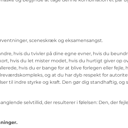
orventninger, sceneskræk og eksamensangst.
ndre, hvis du tvivler på dine egne evner, hvis du beund
ort, hvis du let mister modet, hvis du hurtigt giver op ov
erede, hvis du er bange for at blive forlegen eller fejle, 
indreværdskompleks, og at du har dyb respekt for autorite
 til indre styrke og kraft. Den gør dig standhaftig, og s
glende selvtillid, der resulterer i følelsen: Den, der fejle
ninger.