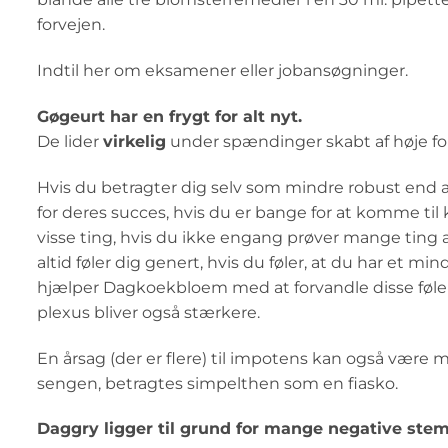
forvejen.
Indtil her om eksamener eller jobansøgninger.
Gøgeurt har en frygt for alt nyt.
De lider
virkelig
under spændinger skabt af høje f
Hvis du betragter dig selv som mindre robust end a
for deres succes, hvis du er bange for at komme til k
visse ting, hvis du ikke engang prøver mange ting all
altid føler dig genert, hvis du føler, at du har et m
hjælper Dagkoekbloem med at forvandle disse følelser
plexus bliver også stærkere.
En årsag (der er flere) til impotens kan også være man
sengen, betragtes simpelthen som en fiasko.
Daggry ligger til grund for mange negative stem