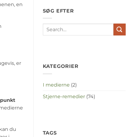
depressies
amenen, en
en
SØG EFTER
stress
met
elkaar
n
te
maken
in
deze
crisistijd?
gevis, er
KATEGORIER
I medierne
(2)
Stjerne-remedier
(74)
spunkt
remedierne
 kan du
TAGS
er i