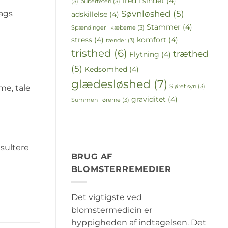
fred i sindet
(4)
(3)
puberteten
(3)
Søvnløshed
(5)
lags
adskillelse
(4)
Stammer
(4)
Spændinger i kæberne
(3)
stress
(4)
komfort
(4)
tænder
(3)
tristhed
(6)
træthed
Flytning
(4)
(5)
Kedsomhed
(4)
glædesløshed
(7)
me, tale
Sløret syn
(3)
graviditet
(4)
Summen i ørerne
(3)
nsultere
BRUG AF
BLOMSTERREMEDIER
Det vigtigste ved
blomstermedicin er
hyppigheden af indtagelsen. Det