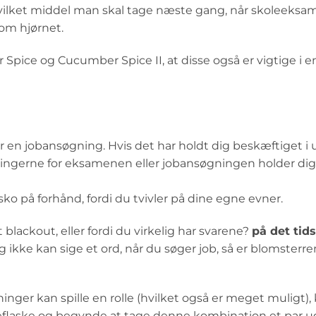
de, hvilket middel man skal tage næste gang, når skoleeks
 om hjørnet.
pice og Cucumber Spice II, at disse også er vigtige i e
ler en jobansøgning. Hvis det har holdt dig beskæftiget i u
ringerne for eksamenen eller jobansøgningen holder dig
sko på forhånd, fordi du tvivler på dine egne evner.
t blackout, eller fordi du virkelig har svarene?
på det tid
g ikke kan sige et ord, når du søger job, så er blomster
nger kan spille en rolle (hvilket også er meget muligt),
teflaske og begynde at tage denne kombination et par ug