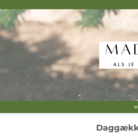
Fortsæt
til
indhold
H
Daggække