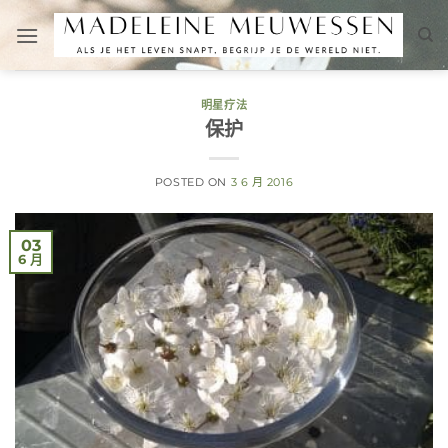
跳
到
内
容
明星疗法
保护
POSTED ON
3 6 月 2016
03
6 月