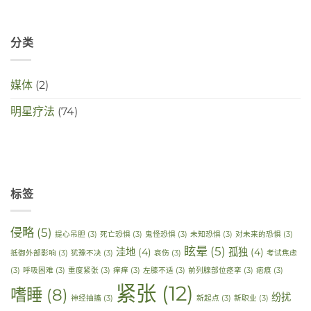
分类
媒体
(2)
明星疗法
(74)
标签
侵略
(5)
提心吊胆
(3)
死亡恐惧
(3)
鬼怪恐惧
(3)
未知恐惧
(3)
对未来的恐惧
(3)
眩晕
(5)
洼地
(4)
孤独
(4)
抵御外部影响
(3)
犹豫不决
(3)
哀伤
(3)
考试焦虑
(3)
呼吸困难
(3)
重度紧张
(3)
痒痒
(3)
左膝不适
(3)
前列腺部位痉挛
(3)
疤痕
(3)
紧张
(12)
嗜睡
(8)
纷扰
神经抽搐
(3)
新起点
(3)
新职业
(3)