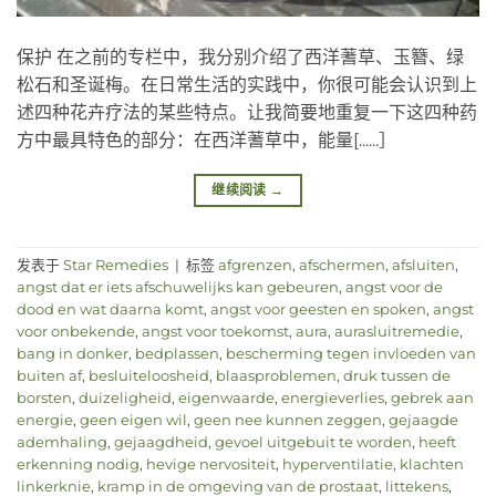
保护 在之前的专栏中，我分别介绍了西洋蓍草、玉簪、绿
松石和圣诞梅。在日常生活的实践中，你很可能会认识到上
述四种花卉疗法的某些特点。让我简要地重复一下这四种药
方中最具特色的部分：在西洋蓍草中，能量[......］
继续阅读
→
发表于
Star Remedies
|
标签
afgrenzen
,
afschermen
,
afsluiten
,
angst dat er iets afschuwelijks kan gebeuren
,
angst voor de
dood en wat daarna komt
,
angst voor geesten en spoken
,
angst
voor onbekende
,
angst voor toekomst
,
aura
,
aurasluitremedie
,
bang in donker
,
bedplassen
,
bescherming tegen invloeden van
buiten af
,
besluiteloosheid
,
blaasproblemen
,
druk tussen de
borsten
,
duizeligheid
,
eigenwaarde
,
energieverlies
,
gebrek aan
energie
,
geen eigen wil
,
geen nee kunnen zeggen
,
gejaagde
ademhaling
,
gejaagdheid
,
gevoel uitgebuit te worden
,
heeft
erkenning nodig
,
hevige nervositeit
,
hyperventilatie
,
klachten
linkerknie
,
kramp in de omgeving van de prostaat
,
littekens
,