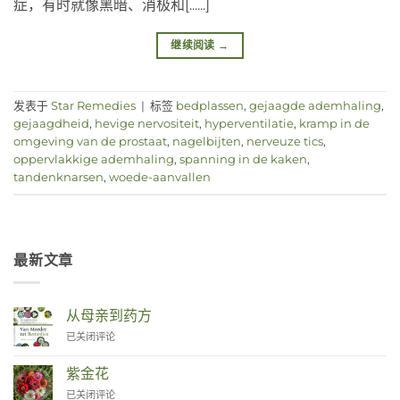
症，有时就像黑暗、消极和[......]
继续阅读
→
发表于
Star Remedies
|
标签
bedplassen
,
gejaagde ademhaling
,
gejaagdheid
,
hevige nervositeit
,
hyperventilatie
,
kramp in de
omgeving van de prostaat
,
nagelbijten
,
nerveuze tics
,
oppervlakkige ademhaling
,
spanning in de kaken
,
tandenknarsen
,
woede-aanvallen
最新文章
从母亲到药方
Van
已关闭评论
Moeder
tot
紫金花
Remedies
Zinnia
已关闭评论