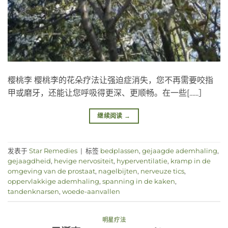
樱桃李 樱桃李的花朵疗法让强迫症消失，您不再需要咬指
甲或磨牙，还能让您呼吸得更深、更顺畅。在一些[......］
继续阅读
→
发表于
Star Remedies
|
标签
bedplassen
,
gejaagde ademhaling
,
gejaagdheid
,
hevige nervositeit
,
hyperventilatie
,
kramp in de
omgeving van de prostaat
,
nagelbijten
,
nerveuze tics
,
oppervlakkige ademhaling
,
spanning in de kaken
,
tandenknarsen
,
woede-aanvallen
明星疗法