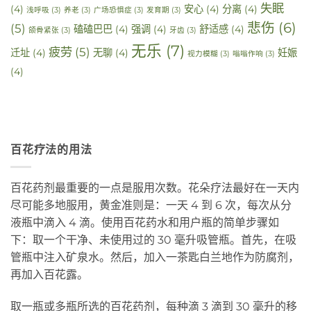
失眠
(4)
安心
(4)
分离
(4)
浅呼吸
(3)
养老
(3)
广场恐惧症
(3)
发育期
(3)
悲伤
(6)
(5)
磕磕巴巴
(4)
强调
(4)
舒适感
(4)
颌骨紧张
(3)
牙齿
(3)
无乐
(7)
疲劳
(5)
迁址
(4)
无聊
(4)
妊娠
视力模糊
(3)
嗡嗡作响
(3)
(4)
百花疗法的用法
百花药剂最重要的一点是服用次数。花朵疗法最好在一天内
尽可能多地服用，黄金准则是：一天 4 到 6 次，每次从分
液瓶中滴入 4 滴。使用百花药水和用户瓶的简单步骤如
下：取一个干净、未使用过的 30 毫升吸管瓶。首先，在吸
管瓶中注入矿泉水。然后，加入一茶匙白兰地作为防腐剂，
再加入百花露。
取一瓶或多瓶所选的百花药剂，每种滴 3 滴到 30 毫升的移