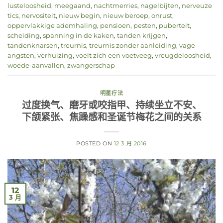
lusteloosheid
,
meegaand
,
nachtmerries
,
nagelbijten
,
nerveuze
tics
,
nervositeit
,
nieuw begin
,
nieuw beroep
,
onrust
,
oppervlakkige ademhaling
,
pensioen
,
pesten
,
puberteit
,
scheiding
,
spanning in de kaken
,
tanden krijgen
,
tandenknarsen
,
treurnis
,
treurnis zonder aanleiding
,
vage
angsten
,
verhuizing
,
voelt zich een voetveeg
,
vreugdeloosheid
,
woede-aanvallen
,
zwangerschap
明星疗法
过度换气、磨牙或咬指甲、持续坐立不安、
下颌紧张、焦躁感和圣诞节梅花之间的关系
POSTED ON
12 3 月 2016
12
3 月