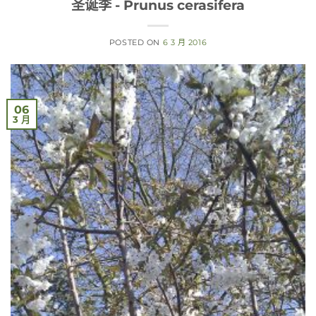
圣诞李 - Prunus cerasifera
POSTED ON
6 3 月 2016
06
3 月