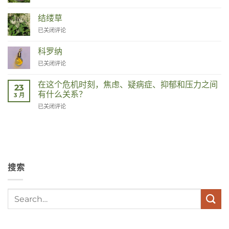
结缕草
Duizendknoop
已关闭评论
科罗纳
Corona
已关闭评论
在这个危机时刻，焦虑、疑病症、抑郁和压力之间
23
有什么关系？
3 月
Wat
已关闭评论
hebben
angst,
hypochondrie,
depressies
en
stress
搜索
met
elkaar
te
maken
in
deze
crisistijd?