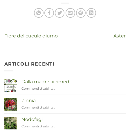
Fiore del cuculo diurno
Aster
ARTICOLI RECENTI
Dalla madre ai rimedi
Commenti disabilitati
su
Van
Moeder
Zinnia
tot
Commenti disabilitati
su
Remedies
Zinnia
Nodofagi
Commenti disabilitati
su