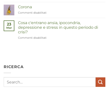
Duizendknoop
Corona
Commenti disabilitati
su
Corona
Cosa c'entrano ansia, ipocondria,
23
depressione e stress in questo periodo di
Mar
crisi?
Commenti disabilitati
su
Wat
hebben
angst,
hypochondrie,
depressies
en
RICERCA
stress
met
elkaar
te
maken
in
deze
crisistijd?