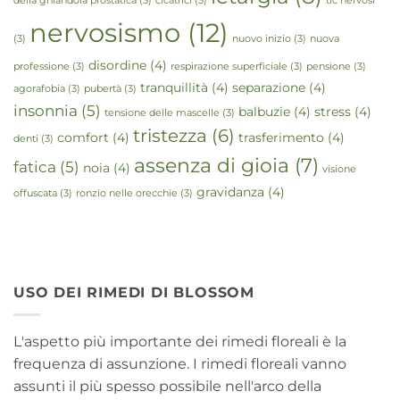
della ghiandola prostatica
(3)
cicatrici
(3)
tic nervosi
nervosismo
(12)
(3)
nuovo inizio
(3)
nuova
disordine
(4)
professione
(3)
respirazione superficiale
(3)
pensione
(3)
tranquillità
(4)
separazione
(4)
agorafobia
(3)
pubertà
(3)
insonnia
(5)
balbuzie
(4)
stress
(4)
tensione delle mascelle
(3)
tristezza
(6)
comfort
(4)
trasferimento
(4)
denti
(3)
assenza di gioia
(7)
fatica
(5)
noia
(4)
visione
gravidanza
(4)
offuscata
(3)
ronzio nelle orecchie
(3)
USO DEI RIMEDI DI BLOSSOM
L'aspetto più importante dei rimedi floreali è la
frequenza di assunzione. I rimedi floreali vanno
assunti il più spesso possibile nell'arco della