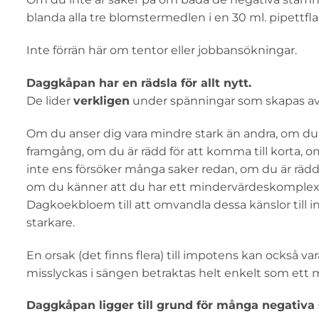
blanda alla tre blomstermedlen i en 30 ml. pipettfl
Inte förrän här om tentor eller jobbansökningar.
Daggkåpan har en rädsla för allt nytt.
De lider
verkligen
under spänningar som skapas av
Om du anser dig vara mindre stark än andra, om du 
framgång, om du är rädd för att komma till korta, 
inte ens försöker många saker redan, om du är rädd 
om du känner att du har ett mindervärdeskomplex o
Dagkoekbloem till att omvandla dessa känslor till inr
starkare.
En orsak (det finns flera) till impotens kan också va
misslyckas i sängen betraktas helt enkelt som ett
Daggkåpan ligger till grund för många negativa