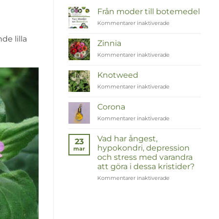
Från moder till botemedel
Kommentarer inaktiverade
för
Van
de lilla
Moeder
Zinnia
tot
Kommentarer inaktiverade
för
Remedies
Zinnia
Knotweed
Kommentarer inaktiverade
för
Duizendknoop
Corona
Kommentarer inaktiverade
för
Corona
Vad har ångest,
23
hypokondri, depression
mar
och stress med varandra
att göra i dessa kristider?
Kommentarer inaktiverade
för
Wat
hebben
angst,
hypochondrie,