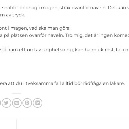
ett snabbt obehag i magen, strax ovanför naveln. Det kan v
rm av tryck.
t ont i magen, vad ska man göra:
a på platsen ovanför naveln. Tro mig, det är ingen komed
te få fram ett ord av upphetsning, kan ha mjuk röst, tala 
 att du i tveksamma fall alltid bör rådfråga en läkare.