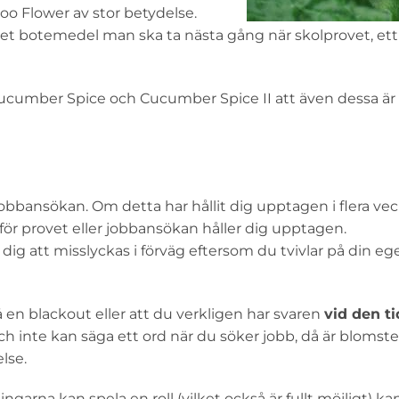
 Flower av stor betydelse.
ilket botemedel man ska ta nästa gång när skolprovet, ett
umber Spice och Cucumber Spice II att även dessa är v
jobbansökan. Om detta har hållit dig upptagen i flera vec
för provet eller jobbansökan håller dig upptagen.
 dig att misslyckas i förväg eftersom du tvivlar på din eg
få en blackout eller att du verkligen har svaren
vid den t
 och inte kan säga ett ord när du söker jobb, då är bloms
lse.
arna kan spela en roll (vilket också är fullt möjligt) ka