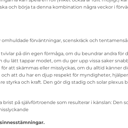
aska och börja ta denna kombination några veckor i förvä
 omhuldade förväntningar, scenskräck och tentamenså
tvivlar på din egen förmåga, om du beundrar andra för 
om du lätt tappar modet, om du ger upp vissa saker snab
för att skämmas eller misslyckas, om du alltid känner di
ch att du har en djup respekt för myndigheter, hjälper
e styrka och kraft. Den gör dig stadig och solar plexus b
ra brist på självförtroende som resulterar i känslan: Den 
 misslyckande
 sinnesstämningar.