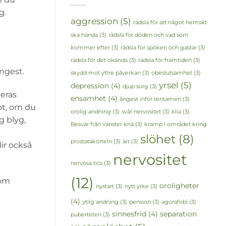
g.
aggression
(5)
rädsla för att något hemskt
ska hända
(3)
rädsla för döden och vad som
kommer efter
(3)
rädsla för spöken och gastar
(3)
rädsla för det okända
(3)
rädsla för framtiden
(3)
ngest.
skydd mot yttre påverkan
(3)
obeslutsamhet
(3)
yrsel
(5)
depression
(4)
djup sorg
(3)
deras
ensamhet
(4)
ångest inför tentamen
(3)
bt, om du
orolig andning
(3)
svår nervositet
(3)
klia
(3)
g blyg,
Besvär från vänster knä
(3)
kramp i området kring
slöhet
(8)
prostatakörteln
(3)
ärr
(3)
lir också
nervositet
nervösa tics
(3)
(12)
som
oroligheter
nystart
(3)
nytt yrke
(3)
(4)
ytlig andning
(3)
pension
(3)
agorafobi
(3)
sinnesfrid
(4)
separation
puberteten
(3)