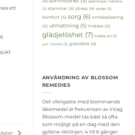
sömnlöshet
(5)
(4)
spänningar i käkarna
ara ett
stammar
(4)
stress
(4)
(3)
tänder
(3)
sorg
(6)
komfort
(4)
omlokalisering
utmattning
(5)
(4)
tristess
(4)
glädjelöshet
(7)
i.
suddig syn
(3)
graviditet
(4)
surr i öronen
(3)
mjukt
ANVÄNDNING AV BLOSSOM
REMEDIES
Det viktigaste med blommande
läkemedel är frekvensen av intag.
Blossom-medel tas bäst så ofta
som möjligt på en dag med den
gyllene riktlinjen; 4 till 6 gånger
Aster