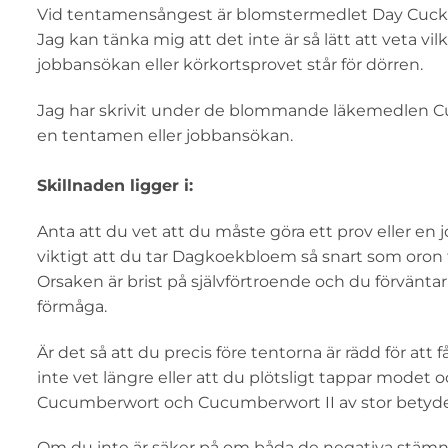
Vid tentamensångest är blomstermedlet Day Cuckoo
Jag kan tänka mig att det inte är så lätt att veta v
jobbansökan eller körkortsprovet står för dörren.
Jag har skrivit under de blommande läkemedlen Cuc
en tentamen eller jobbansökan.
Skillnaden ligger i:
Anta att du vet att du måste göra ett prov eller en 
viktigt att du tar Dagkoekbloem så snart som oron 
Orsaken är brist på självförtroende och du förväntar
förmåga.
Är det så att du precis före tentorna är rädd för att 
inte vet längre eller att du plötsligt tappar modet
Cucumberwort och Cucumberwort II av stor betyde
Om du inte är säker på om båda de negativa stämning