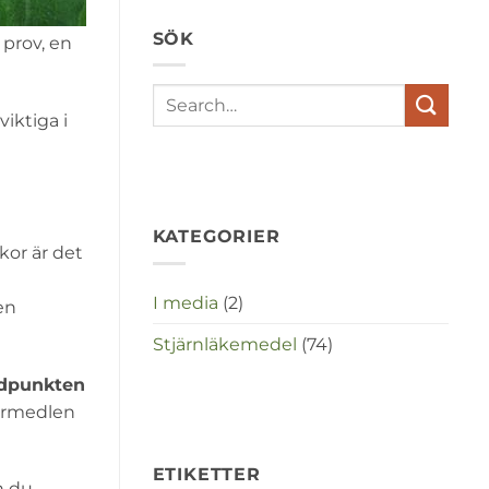
depressies
en
SÖK
stress
 prov, en
met
elkaar
te
maken
iktiga i
in
deze
crisistijd?
KATEGORIER
kor är det
I media
(2)
en
Stjärnläkemedel
(74)
idpunkten
termedlen
ETIKETTER
n du