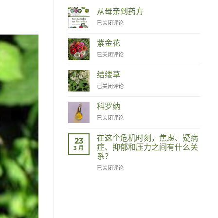
从母亲到药方
Van
已关闭评论
Moeder
tot
紫金花
Remedies
Zinnia
已关闭评论
结缕草
Duizendknoop
已关闭评论
科罗纳
Corona
已关闭评论
在这个危机时刻，焦虑、疑病
23
症、抑郁和压力之间有什么关
3 月
系？
Wat
已关闭评论
hebben
angst,
hypochondrie,
depressies
en
stress