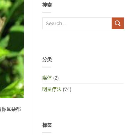
搜索
met
elkaar
te
maken
in
deze
crisistijd?
分类
媒体
(2)
明星疗法
(74)
得你耳朵都
标签