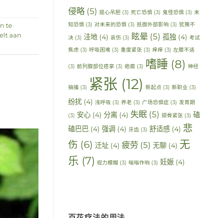
侵略
(5)
提心吊胆
(3)
死亡恐惧
(3)
鬼怪恐惧
(3)
未
知恐惧
(3)
对未来的恐惧
(3)
抵御外部影响
(3)
犹豫不
n te
眩晕
(5)
felt aan
洼地
(4)
孤独
(4)
决
(3)
哀伤
(3)
考试
焦虑
(3)
呼吸困难
(3)
重度紧张
(3)
痒痒
(3)
左膝不适
嗜睡
(8)
(3)
前列腺部位痉挛
(3)
疤痕
(3)
神经
紧张
(12)
抽搐
(3)
新起点
(3)
新职业
(3)
纷扰
(4)
浅呼吸
(3)
养老
(3)
广场恐惧症
(3)
发育期
失眠
(5)
安心
(4)
分离
(4)
磕
(3)
颌骨紧张
(3)
悲
磕巴巴
(4)
强调
(4)
舒适感
(4)
牙齿
(3)
无
伤
(6)
疲劳
(5)
迁址
(4)
无聊
(4)
乐
(7)
妊娠
(4)
视力模糊
(3)
嗡嗡作响
(3)
百花疗法的用法