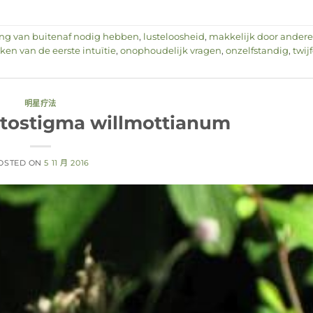
ing van buitenaf nodig hebben
,
lusteloosheid
,
makkelijk door andere
en van de eerste intuïtie
,
onophoudelijk vragen
,
onzelfstandig
,
twij
明星疗法
atostigma willmottianum
OSTED ON
5 11 月 2016