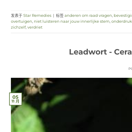
发表于
Star Remedies
|
标签
anderen om raad vragen
,
bevestig
overtuigen
,
niet luisteren naar jouw innerlijke stem
,
onderdrukk
zichzelf
,
verdriet
Leadwort - Cer
P
05
11 月