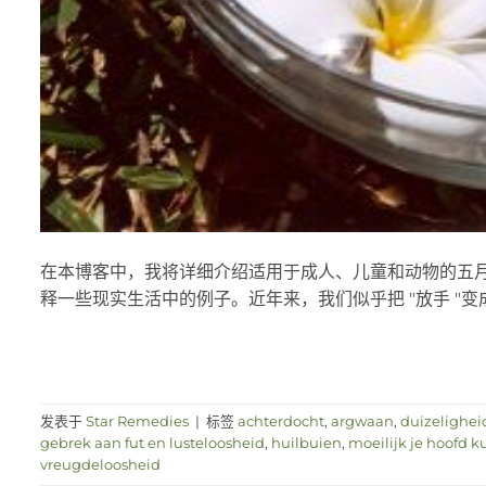
在本博客中，我将详细介绍适用于成人、儿童和动物的五
释一些现实生活中的例子。近年来，我们似乎把 "放手 "变成了一种
发表于
Star Remedies
|
标签
achterdocht
,
argwaan
,
duizelighei
gebrek aan fut en lusteloosheid
,
huilbuien
,
moeilijk je hoofd 
vreugdeloosheid