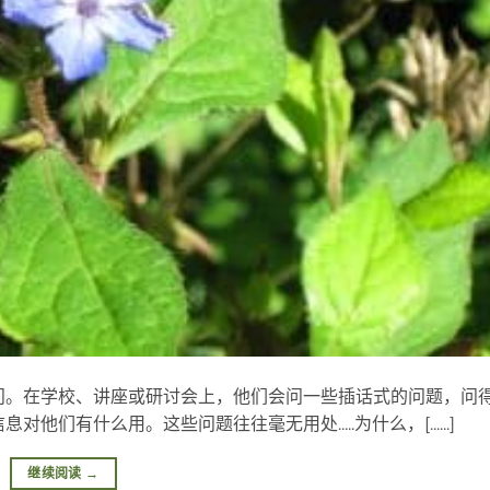
问。在学校、讲座或研讨会上，他们会问一些插话式的问题，问
有什么用。这些问题往往毫无用处.....为什么，[......]
继续阅读
→