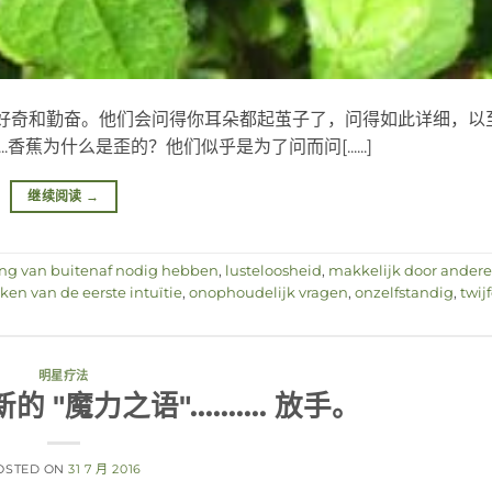
anum 这些人非常好奇和勤奋。他们会问得你耳朵都起茧子了，问得如此详细
香蕉为什么是歪的？他们似乎是为了问而问[......]
继续阅读
→
ing van buitenaf nodig hebben
,
lusteloosheid
,
makkelijk door andere
en van de eerste intuïtie
,
onophoudelijk vragen
,
onzelfstandig
,
twij
明星疗法
"魔力之语".......... 放手。
OSTED ON
31 7 月 2016