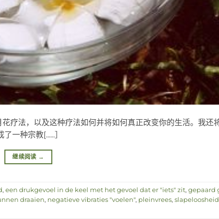
月花疗法，以及这种疗法如何并将如何真正改变你的生活。我还
宗教[......］
继续阅读
→
d
,
een drukgevoel in de keel met het gevoel dat er "iets" zit
,
gepaard 
kunnen draaien
,
negatieve vibraties "voelen"
,
pleinvrees
,
slapeloosheid