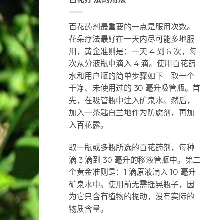
百花药剂最重要的一点是服用次数。
花朵疗法最好在一天内尽可能多地服
用，黄金准则是：一天 4 到 6 次，每
次从分液瓶中滴入 4 滴。使用百花药
水和用户瓶的简单步骤如下：取一个
干净、未使用过的 30 毫升吸管瓶。首
先，在吸管瓶中注入矿泉水。然后，
加入一茶匙白兰地作为防腐剂，再加
入百花露。
取一瓶或多瓶所选的百花药剂，每种
滴 3 滴到 30 毫升的移液管瓶中。第二
个黄金准则是：1 滴原液滴入 10 毫升
矿泉水中。使用前无需摇晃瓶子，因
为它只含有植物的振动，没有实际的
物质含量。