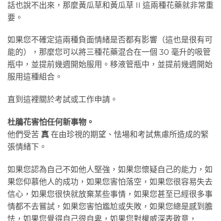
話也說不出來，那麼黃瓜草和黃瓜草 II 這兩種花藥就非常重
要。
如果您不確定這兩種負面情緒是否都有影響（這也是很有可
能的），那麼您可以將三種花藥混合在一個 30 毫升的吸管
瓶中，並提前幾週開始服用。移液管瓶中，並提前幾週開始
服用這種組合。
直到這裡關於考試或工作申請。
杜鵑花害怕任何新事物。
他們受苦
真
在由珍視的期望、怯場和考試焦慮所造成的緊
張情緒下。
如果您認為自己不如他人堅強，如果您懷疑自己的能力，如
果您仰慕他人的成功，如果您害怕落空，如果您很容易失去
信心，如果您很快就放棄某些事情，如果您甚至已經很多事
情都不去嘗試，如果您害怕尷尬或失敗，如果您總是感到膽
怯，如果您覺得自己很自卑，如果您對權威深表敬意，