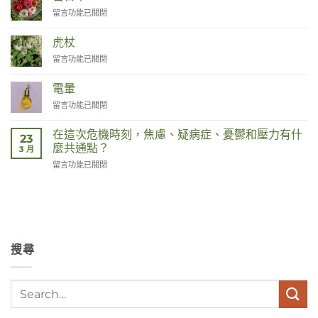
tot
在
留言功能已關閉
Remedies〉
〈Zinnia〉
中
中
虎杖
在
留言功能已關閉
〈Duizendknoop〉
中
電暈
在
留言功能已關閉
〈Corona〉
中
在這次危機時刻，焦慮、疑病症、憂鬱和壓力有什
23
麼共通點？
3 月
在
留言功能已關閉
〈Wat
hebben
angst,
hypochondrie,
depressies
en
搜尋
stress
met
elkaar
te
maken
in