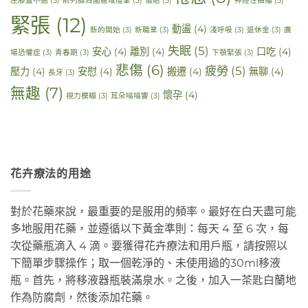
左膝蓋不適
(3)
前列腺周圍區域痙攣
(3)
傷疤
(3)
神經性抽搐
(3)
緊張
(12)
動盪
(4)
新的開始
(3)
新職業
(3)
淺呼吸
(3)
退休金
(3)
廣
失眠
(5)
安心
(4)
離別
(4)
口吃
(4)
場恐懼症
(3)
青春期
(3)
下顎緊張
(3)
悲傷
(6)
疲勞
(5)
壓力
(4)
安慰
(4)
搬遷
(4)
無聊
(4)
長牙
(3)
無趣
(7)
懷孕
(4)
視力模糊
(3)
耳朵嗡嗡響
(3)
花卉療法的用途
對於花藥來說，最重要的是服用的頻率。最好在白天盡可能
多地服用花藥，並遵循以下黃金準則：每天 4 至 6 次，每
次從藥瓶滴入 4 滴。要獲得花卉療法和用戶瓶，請按照以
下簡單步驟操作；取一個乾淨的、未使用過的30ml移液
瓶。首先，將移液器瓶裝滿泉水。之後，加入一茶匙白蘭地
作為防腐劑，然後添加花藥。