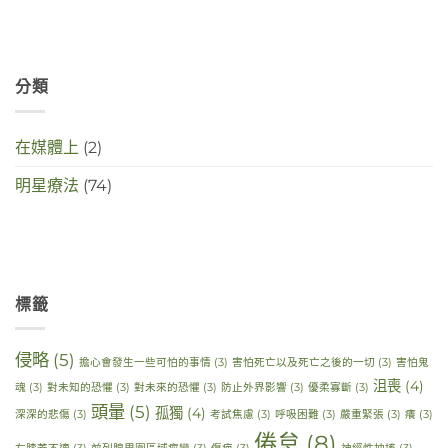
deze
crisistijd?〉
中
分類
在媒體上
(2)
明星療法
(74)
標籤
侵略
(5)
擔心會發生一些可怕的事情
(3)
害怕死亡以及死亡之後的一切
(3)
害怕鬼
沮喪
(4)
魂
(3)
對未知的恐懼
(3)
對未來的恐懼
(3)
防止外界影響
(3)
優柔寡斷
(3)
頭暈
(5)
孤獨
(4)
深深的悲傷
(3)
考試焦慮
(3)
呼吸困難
(3)
嚴重緊張
(3)
癢
(3)
倦怠
(8)