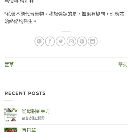
瑪德琳·梅維森
*花藥不能代替藥物。我想強調的是，如果有疑問，你應該
始終諮詢醫生。
萱草
翠菊
RECENT POSTS
從母親到藥方
在
留言功能已關閉
〈Van
Moeder
百日草