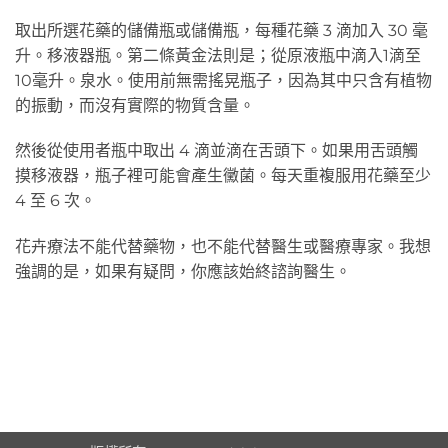
取出所選花藥的儲備瓶或儲備瓶，每種花藥 3 滴加入 30 毫
升。移液器瓶。第二條黃金法則是；從原液瓶中滴入1滴至
10毫升。泉水。使用前無需搖晃瓶子，因為其中只含有植物
的振動，而沒有實際的物質含量。
然後從使用者瓶中取出 4 滴並滴在舌頭下。如果用舌頭觸
摸移液器，瓶子裡可能會產生黴菌。每天重複服用花藥至少
4 至 6 次。
花卉療法不能代替藥物，也不能代替醫生或醫療專家。我想
強調的是，如果有疑問，你應該始終諮詢醫生。