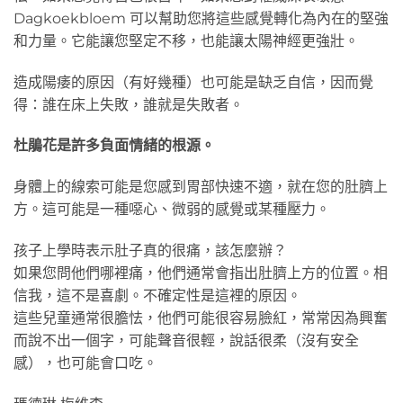
Dagkoekbloem 可以幫助您將這些感覺轉化為內在的堅強
和力量。它能讓您堅定不移，也能讓太陽神經更強壯。
造成陽痿的原因（有好幾種）也可能是缺乏自信，因而覺
得：誰在床上失敗，誰就是失敗者。
杜鵑花是許多負面情緒的根源。
身體上的線索可能是您感到胃部快速不適，就在您的肚臍上
方。這可能是一種噁心、微弱的感覺或某種壓力。
孩子上學時表示肚子真的很痛，該怎麼辦？
如果您問他們哪裡痛，他們通常會指出肚臍上方的位置。相
信我，這不是喜劇。不確定性是這裡的原因。
這些兒童通常很膽怯，他們可能很容易臉紅，常常因為興奮
而說不出一個字，可能聲音很輕，說話很柔（沒有安全
感），也可能會口吃。