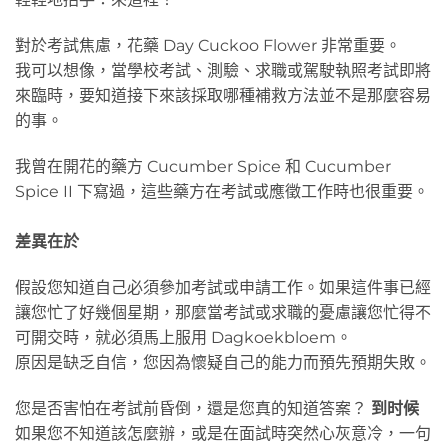
對於考試焦慮，花藥 Day Cuckoo Flower 非常重要。
我可以想像，當學校考試、測驗、求職或駕駛執照考試即將
來臨時，要知道接下來該採取哪種補救方法並不是那麼容易
的事。
我曾在開花的藥方 Cucumber Spice 和 Cucumber
Spice II 下寫過，這些藥方在考試或應徵工作時也很重要。
差異在於
假設您知道自己必須參加考試或申請工作。如果這件事已經
讓您忙了好幾個星期，那麼當考試或求職的憂慮讓您忙得不
可開交時，就必須馬上服用 Dagkoekbloem。
原因是缺乏自信，您因為懷疑自己的能力而預先預期失敗。
您是否害怕在考試前昏倒，還是您真的知道答案？
到时候
如果您不知道該怎麼辦，或是在面試時突然心灰意冷，一句