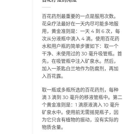
百花药剂最重要的一点是服用次数。
花朵疗法最好在一天内尽可能多地服
用，黄金准则是：一天 4 到 6 次，每
次从分液瓶中滴入 4 滴。使用百花药
水和用户瓶的简单步骤如下：取一个
干净、未使用过的 30 毫升吸管瓶。首
先，在吸管瓶中注入矿泉水。然后，
加入一茶匙白兰地作为防腐剂，再加
入百花露。
取一瓶或多瓶所选的百花药剂，每种
滴 3 滴到 30 毫升的移液管瓶中。第二
个黄金准则是：1 滴原液滴入 10 毫升
矿泉水中。使用前无需摇晃瓶子，因
为它只含有植物的振动，没有实际的
物质含量。