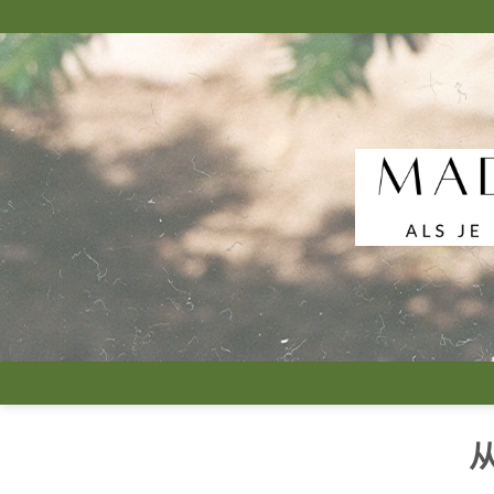
跳
到
内
容