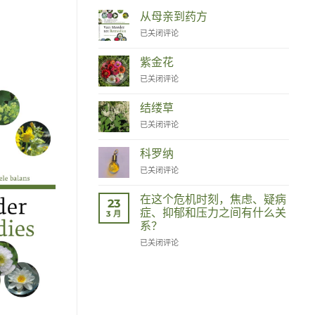
从母亲到药方
Van
已关闭评论
Moeder
tot
紫金花
Remedies
Zinnia
已关闭评论
结缕草
Duizendknoop
已关闭评论
科罗纳
Corona
已关闭评论
在这个危机时刻，焦虑、疑病
23
症、抑郁和压力之间有什么关
3 月
系？
Wat
已关闭评论
hebben
angst,
hypochondrie,
depressies
en
stress