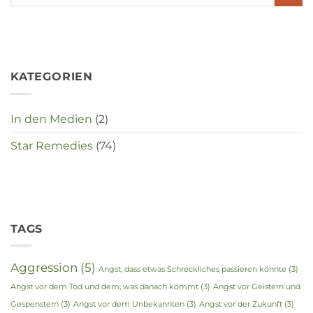
in
deze
crisistijd?
KATEGORIEN
In den Medien
(2)
Star Remedies
(74)
TAGS
Aggression
(5)
Angst, dass etwas Schreckliches passieren könnte
(3)
Angst vor dem Tod und dem, was danach kommt
(3)
Angst vor Geistern und
Gespenstern
(3)
Angst vor dem Unbekannten
(3)
Angst vor der Zukunft
(3)