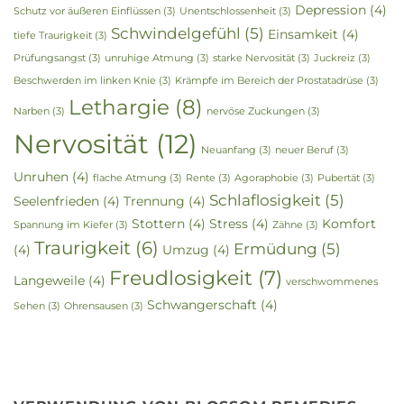
Depression
(4)
Schutz vor äußeren Einflüssen
(3)
Unentschlossenheit
(3)
Schwindelgefühl
(5)
Einsamkeit
(4)
tiefe Traurigkeit
(3)
Prüfungsangst
(3)
unruhige Atmung
(3)
starke Nervosität
(3)
Juckreiz
(3)
Beschwerden im linken Knie
(3)
Krämpfe im Bereich der Prostatadrüse
(3)
Lethargie
(8)
Narben
(3)
nervöse Zuckungen
(3)
Nervosität
(12)
Neuanfang
(3)
neuer Beruf
(3)
Unruhen
(4)
flache Atmung
(3)
Rente
(3)
Agoraphobie
(3)
Pubertät
(3)
Schlaflosigkeit
(5)
Seelenfrieden
(4)
Trennung
(4)
Stottern
(4)
Stress
(4)
Komfort
Spannung im Kiefer
(3)
Zähne
(3)
Traurigkeit
(6)
Ermüdung
(5)
(4)
Umzug
(4)
Freudlosigkeit
(7)
Langeweile
(4)
verschwommenes
Schwangerschaft
(4)
Sehen
(3)
Ohrensausen
(3)