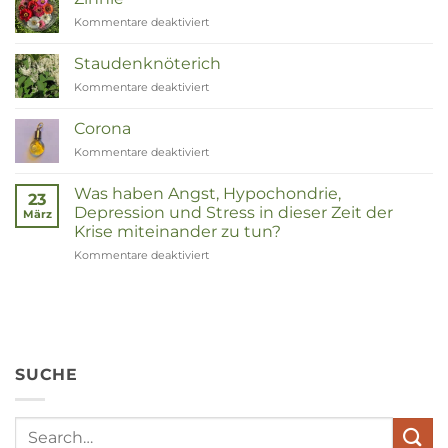
tot
Kommentare deaktiviert
für
Remedies
Zinnia
Staudenknöterich
Kommentare deaktiviert
für
Duizendknoop
Corona
Kommentare deaktiviert
für
Corona
Was haben Angst, Hypochondrie,
23
Depression und Stress in dieser Zeit der
März
Krise miteinander zu tun?
Kommentare deaktiviert
für
Wat
hebben
angst,
hypochondrie,
depressies
en
SUCHE
stress
met
elkaar
te
maken