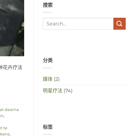
搜索
met
elkaar
te
maken
in
deze
crisistijd?
分类
种花卉疗法
媒体
(2)
明星疗法
(74)
at daarna
en
,
,
标签
t te
ekens
,