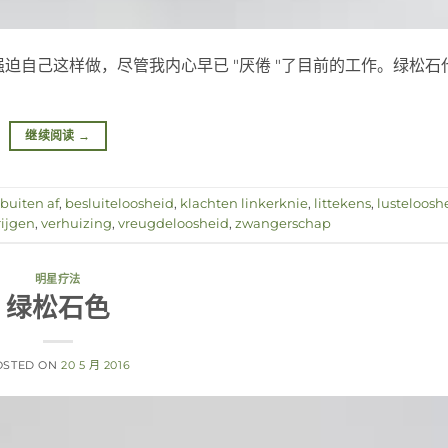
迫自己这样做，尽管我内心早已 "厌倦 "了目前的工作。绿松石
继续阅读
→
buiten af
,
besluiteloosheid
,
klachten linkerknie
,
littekens
,
lusteloosh
ijgen
,
verhuizing
,
vreugdeloosheid
,
zwangerschap
明星疗法
绿松石色
OSTED ON
20 5 月 2016