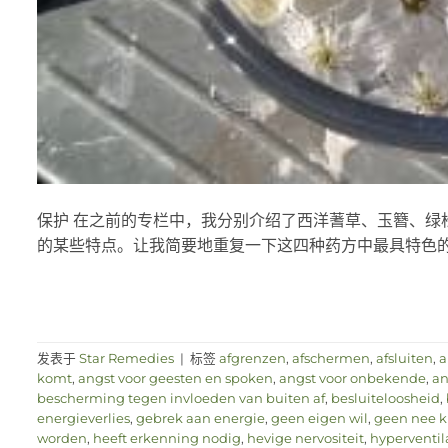
保护 在之前的专栏中，我分别介绍了西洋蓍草、玉簪、绿
的某些特点。让我简要地重复一下这四种药方中最具特色的部分：
发表于
Star Remedies
|
标签
afgrenzen
,
afschermen
,
afsluiten
,
a
komt
,
angst voor geesten en spoken
,
angst voor onbekende
,
an
bescherming tegen invloeden van buiten af
,
besluiteloosheid
,
energieverlies
,
gebrek aan energie
,
geen eigen wil
,
geen nee 
worden
,
heeft erkenning nodig
,
hevige nervositeit
,
hyperventil