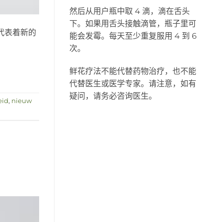
然后从用户瓶中取 4 滴，滴在舌头
下。如果用舌头接触滴管，瓶子里可
代表着新的
能会发霉。每天至少重复服用 4 到 6
次。
鲜花疗法不能代替药物治疗，也不能
代替医生或医学专家。请注意，如有
疑问，请务必咨询医生。
eid
,
nieuw