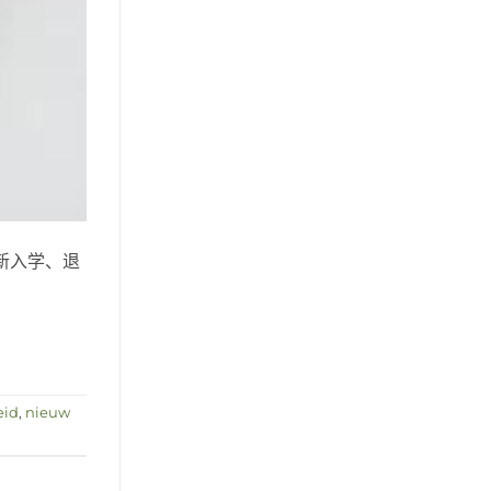
新入学、退
eid
,
nieuw