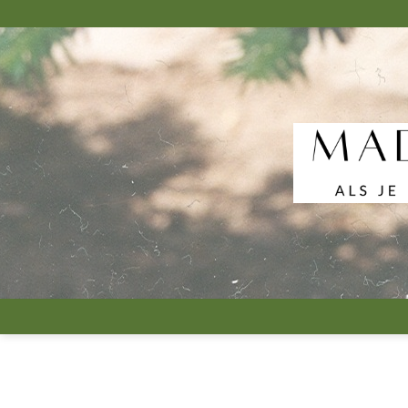
跳
到
内
容