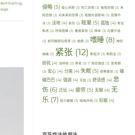
ademhaling
,
侵略
(5)
提心吊胆
(3)
死亡恐惧
(3)
鬼怪恐惧
(3)
未
vage
知恐惧
(3)
对未来的恐惧
(3)
抵御外部影响
(3)
犹豫不
眩晕
(5)
洼地
(4)
孤独
(4)
决
(3)
哀伤
(3)
考试
焦虑
(3)
呼吸困难
(3)
重度紧张
(3)
痒痒
(3)
左膝不适
嗜睡
(8)
(3)
前列腺部位痉挛
(3)
疤痕
(3)
神经
紧张
(12)
抽搐
(3)
新起点
(3)
新职业
(3)
纷扰
(4)
浅呼吸
(3)
养老
(3)
广场恐惧症
(3)
发育期
失眠
(5)
安心
(4)
分离
(4)
磕
(3)
颌骨紧张
(3)
悲
磕巴巴
(4)
强调
(4)
舒适感
(4)
牙齿
(3)
无
伤
(6)
疲劳
(5)
迁址
(4)
无聊
(4)
乐
(7)
妊娠
(4)
视力模糊
(3)
嗡嗡作响
(3)
百花疗法的用法