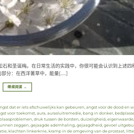
松石和圣诞梅。在日常生活的实践中，你很可能会认识到上述四
在西洋蓍草中，能量[......］
继续阅读
→
ngst dat er iets afschuwelijks kan gebeuren
,
angst voor de dood en w
gst voor toekomst
,
aura
,
aurasluitremedie
,
bang in donker
,
bedplass
blaasproblemen
,
druk tussen de borsten
,
duizeligheid
,
eigenwaarde
kunnen zeggen
,
gejaagde ademhaling
,
gejaagdheid
,
gevoel uitgebui
atie
,
klachten linkerknie
,
kramp in de omgeving van de prostaat
,
litt