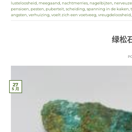
lusteloosheid
,
meegaand
,
nachtmerries
,
nagelbijten
,
nerveuze 
pensioen
,
pesten
,
puberteit
,
scheiding
,
spanning in de kaken
,
angsten
,
verhuizing
,
voelt zich een voetveeg
,
vreugdeloosheid
绿松
P
27
5 月