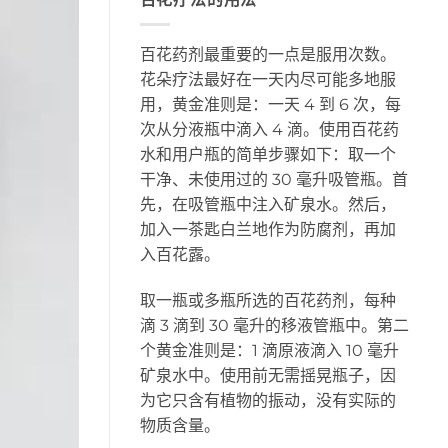
百花药剂最重要的一点是服用次数。
花朵疗法最好在一天内尽可能多地服
用，黄金准则是：一天 4 到 6 次，每
次从分液瓶中滴入 4 滴。使用百花药
水和用户瓶的简单步骤如下：取一个
干净、未使用过的 30 毫升吸管瓶。首
先，在吸管瓶中注入矿泉水。然后，
加入一茶匙白兰地作为防腐剂，再加
入百花露。
取一瓶或多瓶所选的百花药剂，每种
滴 3 滴到 30 毫升的移液管瓶中。第二
个黄金准则是：1 滴原液滴入 10 毫升
矿泉水中。使用前无需摇晃瓶子，因
为它只含有植物的振动，没有实际的
物质含量。