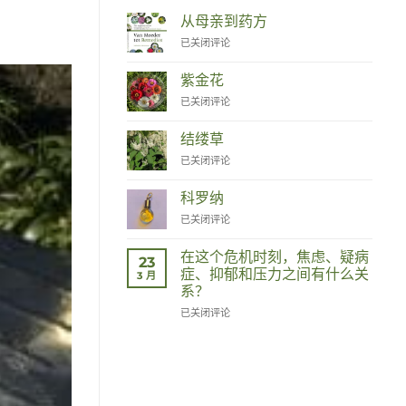
从母亲到药方
Van
已关闭评论
Moeder
tot
紫金花
Remedies
Zinnia
已关闭评论
结缕草
Duizendknoop
已关闭评论
科罗纳
Corona
已关闭评论
在这个危机时刻，焦虑、疑病
23
症、抑郁和压力之间有什么关
3 月
系？
Wat
已关闭评论
hebben
angst,
hypochondrie,
depressies
en
stress