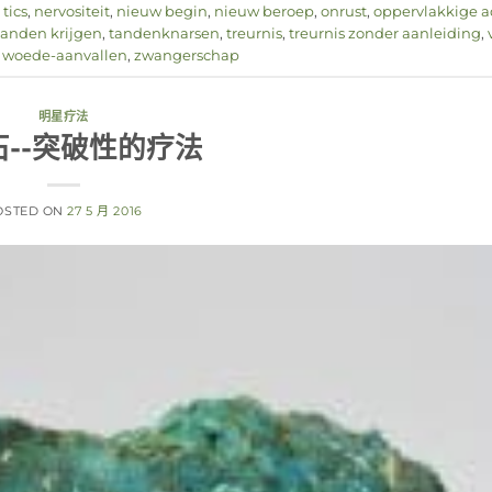
tics
,
nervositeit
,
nieuw begin
,
nieuw beroep
,
onrust
,
oppervlakkige 
tanden krijgen
,
tandenknarsen
,
treurnis
,
treurnis zonder aanleiding
,
,
woede-aanvallen
,
zwangerschap
明星疗法
石--突破性的疗法
OSTED ON
27 5 月 2016