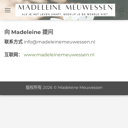
跳
到
内
容
向 Madeleine 提问
联系方式
info@madeleinemeuwessen.nl
互联网：
www.madeleinemeuwessen.nl
版权所有 2026 © Madeleine Meuwessen