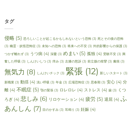
タグ
侵略
(5)
恐ろしいことが起こるかもしれないという恐怖
(3)
死とその後の恐怖
(3)
幽霊・妖怪恐怖症
(3)
未知への恐怖
(3)
将来への不安
(3)
外的影響からの保護
(3)
めまい
(5)
うつ病
(4)
孤独
(4)
つかず離れず
(3)
深憂
(3)
受験不安
(3)
興
奮した呼吸
(3)
しんけいしつ
(3)
痒み
(3)
左膝の愁訴
(3)
前立腺の痙攣
(3)
瘢痕
(3)
緊張
(12)
無気力
(8)
しんけいチック
(3)
新しいスタート
(3)
動揺
(4)
安心
(4)
分
新職業
(3)
浅い呼吸
(3)
年金
(3)
広場恐怖症
(3)
思春期
(3)
不眠症
(5)
離
(4)
ロレロレ
(4)
ストレス
(4)
くつ
顎の緊張
(3)
歯
(3)
ふ
悲しみ
(6)
疲労
(5)
ろぎ
(4)
リロケーション
(4)
退屈
(4)
あんしん
(7)
妊娠
(4)
目のかすみ
(3)
耳鳴り
(3)