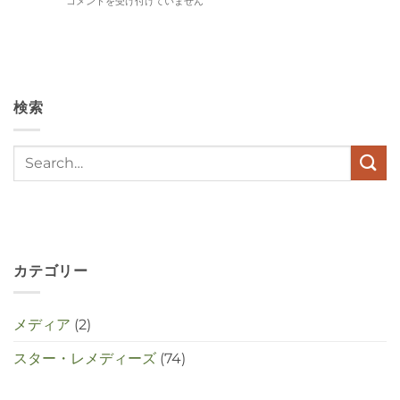
Wat
コメントを受け付けていません
hebben
angst,
hypochondrie,
depressies
en
stress
検索
met
elkaar
te
maken
in
deze
crisistijd?
は
カテゴリー
メディア
(2)
スター・レメディーズ
(74)