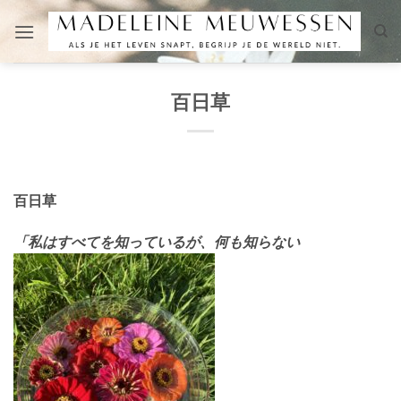
Skip
to
content
百日草
百日草
「私はすべてを知っているが、何も知らない