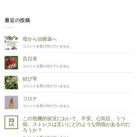
最近の投稿
母から治療薬へ
Van
コメントを受け付けていません
Moeder
tot
百日草
Remedies
Zinnia
コメントを受け付けていません
は
は
結び草
Duizendknoop
コメントを受け付けていません
は
コロナ
Corona
コメントを受け付けていません
は
この危機的状況において、不安、心気症、うつ
23
病、ストレスは互いにどのような関係があるのだ
3月
ろうか？