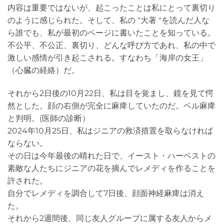
内容は重要ではないが、起こったことは私にとって裏切り
のように感じられた。そして、私の "大著 "を読んだ人な
ら誰でも、私が最初のページに書いたことを知っている。
不公平、不公正、裏切り、どんな呼び方であれ、私の中で
激しい感情が引き起こされる。すなわち「海岸の女王」
（心臓の経絡）だ。
それから2日後の10月22日、私は目を覚まし、鏡を見て愕
然とした。顔の右側が完全に麻痺していたのだ。ベル麻痺
と判明。(医師の診断）
2024年10月25日、私はジニアの救済措置を取らなければ
ならない。
その日は今年最後の晴れた日で、イースト・ハーベストの
素敵な人たちにジニアの花を摘んでレメディを作ることを
許された。
自分でレメディを調合して7日後、顔面神経麻痺は消え
た。
それから2週間後、同じ友人グループに属する友人からメ