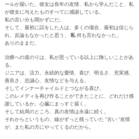
ールが届いた。彼女は長年の友情、私から学んだこと、私
が彼女に与えたものすべてに感謝している。
私の言い分も聞かずにだ。
そして、最初に話をした人は、多くの場合、最初は信じら
れ、反論もなかったと思う、
私
何も言わなかった。
ありのままだ。
治療への道のりは、私が思っている以上に険しいことがあ
る。
ジニアは、活力、永続的な愛情、喜び、明るさ、充実感、
善良さ、忠誠心、友情などを与える。
そしてインナーチャイルドとつながる喜び。
このレメディを再び作ることができたことに、どれだけ感
謝しているか。心臓にまっすぐ届く。
そして結局のところ、真の友情は永遠に続く。
それからというもの、線がずっと残っていた "古い "友情
が、また私の方にやってくるのだから。