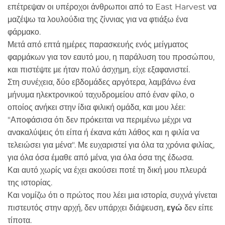
επέτρεψαν οι υπέροχοι άνθρωποι από το East Harvest να
μαζέψω τα λουλούδια της ζίννιας για να φτιάξω ένα
φάρμακο.
Μετά από επτά ημέρες παρασκευής ενός μείγματος
φαρμάκων για τον εαυτό μου, η παράλυση του προσώπου,
και πιστέψτε με ήταν πολύ άσχημη, είχε εξαφανιστεί.
Στη συνέχεια, δύο εβδομάδες αργότερα, λαμβάνω ένα
μήνυμα ηλεκτρονικού ταχυδρομείου από έναν φίλο, ο
οποίος ανήκει στην ίδια φιλική ομάδα, και μου λέει:
"Αποφάσισα ότι δεν πρόκειται να περιμένω μέχρι να
ανακαλύψεις ότι είπα ή έκανα κάτι λάθος και η φιλία να
τελειώσει για μένα". Με ευχαριστεί για όλα τα χρόνια φιλίας,
για όλα όσα έμαθε από μένα, για όλα όσα της έδωσα.
Και αυτό χωρίς να έχει ακούσει ποτέ τη δική μου πλευρά
της ιστορίας.
Και νομίζω ότι ο πρώτος που λέει μια ιστορία, συχνά γίνεται
πιστευτός στην αρχή, δεν υπάρχει διάψευση,
εγώ
δεν είπε
τίποτα.