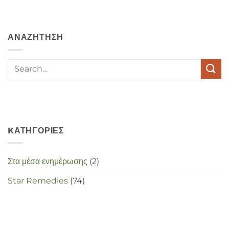
angst,
hypochondrie,
depressies
en
ΑΝΑΖΉΤΗΣΗ
stress
met
elkaar
te
maken
in
deze
crisistijd?
KΑΤΗΓΟΡΊΕΣ
Στα μέσα ενημέρωσης
(2)
Star Remedies
(74)