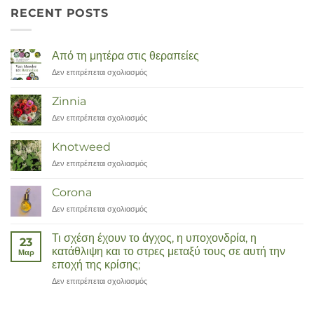
RECENT POSTS
Από τη μητέρα στις θεραπείες
Δεν επιτρέπεται σχολιασμός
στο
Van
Moeder
Zinnia
tot
Δεν επιτρέπεται σχολιασμός
στο
Remedies
Zinnia
Knotweed
Δεν επιτρέπεται σχολιασμός
στο
Duizendknoop
Corona
Δεν επιτρέπεται σχολιασμός
στο
Corona
Τι σχέση έχουν το άγχος, η υποχονδρία, η
23
κατάθλιψη και το στρες μεταξύ τους σε αυτή την
Μαρ
εποχή της κρίσης;
Δεν επιτρέπεται σχολιασμός
στο
Wat
hebben