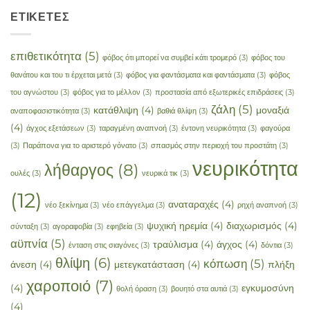
ΕΤΙΚΈΤΕΣ
επιθετικότητα
(5)
φόβος ότι μπορεί να συμβεί κάτι τρομερό
(3)
φόβος του
θανάτου και του τι έρχεται μετά
(3)
φόβος για φαντάσματα και φαντάσματα
(3)
φόβος
του αγνώστου
(3)
φόβος για το μέλλον
(3)
προστασία από εξωτερικές επιδράσεις
(3)
ζάλη
(5)
κατάθλιψη
(4)
μοναξιά
αναποφασιστικότητα
(3)
βαθιά θλίψη
(3)
(4)
άγχος εξετάσεων
(3)
ταραγμένη αναπνοή
(3)
έντονη νευρικότητα
(3)
φαγούρα
(3)
Παράπονα για το αριστερό γόνατο
(3)
σπασμός στην περιοχή του προστάτη
(3)
νευρικότητα
λήθαργος
(8)
ουλές
(3)
νευρικά τικ
(3)
(12)
αναταραχές
(4)
νέο ξεκίνημα
(3)
νέο επάγγελμα
(3)
ρηχή αναπνοή
(3)
ψυχική ηρεμία
(4)
διαχωρισμός
(4)
σύνταξη
(3)
αγοραφοβία
(3)
εφηβεία
(3)
αϋπνία
(5)
τραύλισμα
(4)
άγχος
(4)
ένταση στις σιαγόνες
(3)
δόντια
(3)
θλίψη
(6)
κόπωση
(5)
άνεση
(4)
μετεγκατάσταση
(4)
πλήξη
χαροποιό
(7)
(4)
εγκυμοσύνη
θολή όραση
(3)
βουητό στα αυτιά
(3)
(4)