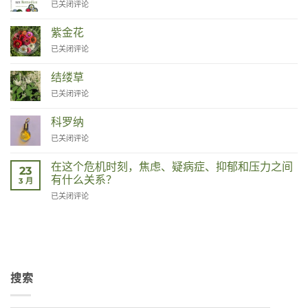
Van
已关闭评论
Moeder
tot
紫金花
Remedies
Zinnia
已关闭评论
结缕草
Duizendknoop
已关闭评论
科罗纳
Corona
已关闭评论
在这个危机时刻，焦虑、疑病症、抑郁和压力之间
23
有什么关系？
3 月
Wat
已关闭评论
hebben
angst,
hypochondrie,
depressies
en
stress
搜索
met
elkaar
te