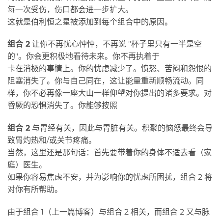
每一次受伤，伤口都会进一步扩大。
这就是伯利恒之星被添加到每个组合中的原因。
组合 2
让你不再忧心忡忡，不再说 "杯子里只有一半是空
的"。你会更积极地看待未来。你不再执着于
卡在消极的事情上。你的忧虑减少了。愤怒、苦闷和怨恨的
阻塞消失了。你与自己同在，这让能量重新顺畅流动。同
样，你不必再像一座大山一样仰望对你提出的诸多要求。对
昏厥的恐惧消失了。你能够按照
组合 2
与胃经有关，因此与胃脏有关。积聚的恼怒最终会导
致胃灼热和/或关节疼痛。
当然，这里还是那句话：首先要带着你的身体不适去看（家
庭）医生。
如果你容易焦虑不安，并为影响你的忧虑所困扰，组合 2 将
对你有所帮助。
由于组合 1（上一篇博客）与组合 2 相关，而组合 2 又与脉