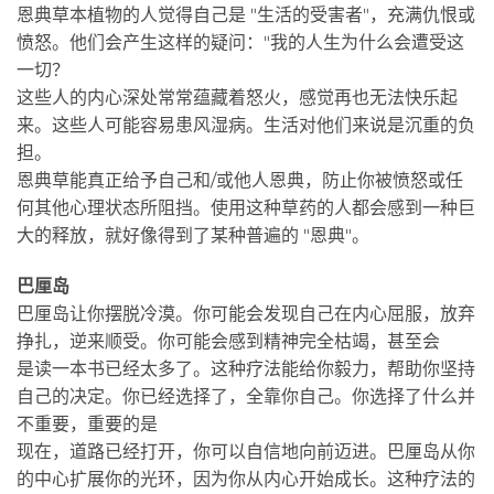
恩典草本植物的人觉得自己是 "生活的受害者"，充满仇恨或
愤怒。他们会产生这样的疑问："我的人生为什么会遭受这
一切？
这些人的内心深处常常蕴藏着怒火，感觉再也无法快乐起
来。这些人可能容易患风湿病。生活对他们来说是沉重的负
担。
恩典草能真正给予自己和/或他人恩典，防止你被愤怒或任
何其他心理状态所阻挡。使用这种草药的人都会感到一种巨
大的释放，就好像得到了某种普遍的 "恩典"。
巴厘岛
巴厘岛让你摆脱冷漠。你可能会发现自己在内心屈服，放弃
挣扎，逆来顺受。你可能会感到精神完全枯竭，甚至会
是读一本书已经太多了。这种疗法能给你毅力，帮助你坚持
自己的决定。你已经选择了，全靠你自己。你选择了什么并
不重要，重要的是
现在，道路已经打开，你可以自信地向前迈进。巴厘岛从你
的中心扩展你的光环，因为你从内心开始成长。这种疗法的