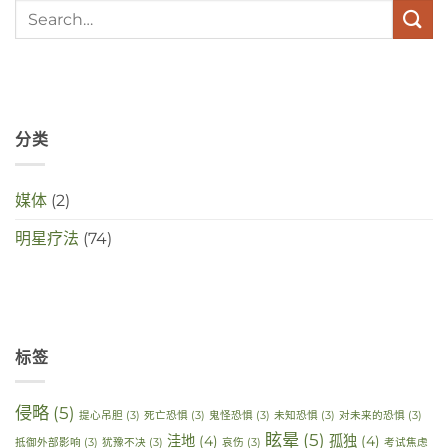
maken
in
deze
crisistijd?
分类
媒体
(2)
明星疗法
(74)
标签
侵略
(5)
提心吊胆
(3)
死亡恐惧
(3)
鬼怪恐惧
(3)
未知恐惧
(3)
对未来的恐惧
(3)
眩晕
(5)
洼地
(4)
孤独
(4)
抵御外部影响
(3)
犹豫不决
(3)
哀伤
(3)
考试焦虑