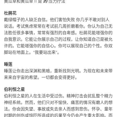
黄瓜草和黄瓜草 II 是
的
压力疗法
杜鹃花
戴绿帽子的人缺乏自信。他们害怕失败 你几乎不敢对别人
说话。考试焦虑常常在考试前几周折磨着你。你认为自己无
法胜任很多事情，常常有强烈的自卑感。杜鹃花能增强你的
自我意识。它能让你展示自己的过程，让你知道自己是被允
许的。它能增强你的自信心。你可以展现自己的个性。你双
脚站在地面上。"我要站出来"。
睡莲
睡莲让你走出深渊和黑暗，重新找到光明。为现在和未来带
来来自宇宙的希望。一切都会变得更好。
伯利恒之星
伯利恒之星的人在生活中受过伤。精神打击会扰乱整个精力
神经系统。然而，他们只对不愉快、痛苦的情况有磨人的想
法。你会因失望、事故或失去亲人而感到悲伤。怀孕、童年
时期的创伤或惊吓所造成的后果至今仍会产生重大影响。而