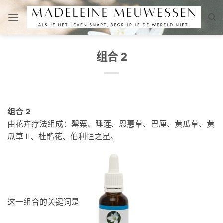
跳
到
内
容
组合 2
组合 2
由花卉疗法组成：罂粟、睡莲、恩惠草、巴厘、黄瓜草、黄
瓜草 II、杜鹃花、伯利恒之星。
这一组合的关键词是