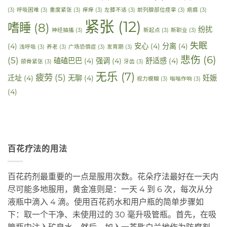
(3)
呼吸困难
(3)
重度紧张
(3)
痒痒
(3)
左膝不适
(3)
前列腺部位痉挛
(3)
疤痕
(3)
紧张
(12)
嗜睡
(8)
纷扰
神经抽搐
(3)
新起点
(3)
新职业
(3)
失眠
(4)
安心
(4)
分离
(4)
浅呼吸
(3)
养老
(3)
广场恐惧症
(3)
发育期
(3)
悲伤
(6)
(5)
磕磕巴巴
(4)
强调
(4)
舒适感
(4)
颌骨紧张
(3)
牙齿
(3)
无乐
(7)
疲劳
(5)
迁址
(4)
无聊
(4)
妊娠
视力模糊
(3)
嗡嗡作响
(3)
(4)
百花疗法的用法
百花药剂最重要的一点是服用次数。花朵疗法最好在一天内
尽可能多地服用，黄金准则是：一天 4 到 6 次，每次从分
液瓶中滴入 4 滴。使用百花药水和用户瓶的简单步骤如
下：取一个干净、未使用过的 30 毫升吸管瓶。首先，在吸