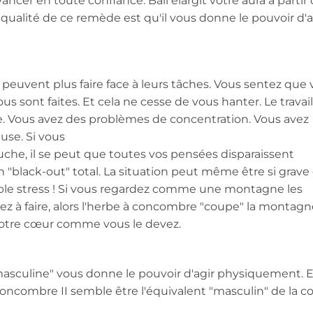
cer en toute confiance. Bali élargit votre aura à partir 
 qualité de ce remède est qu'il vous donne le pouvoir d'a
 peuvent plus faire face à leurs tâches. Vous sentez que
 sont faites. Et cela ne cesse de vous hanter. Le travail
Vous avez des problèmes de concentration. Vous avez
use. Si vous
he, il se peut que toutes vos pensées disparaissent
 "black-out" total. La situation peut même être si grave 
itable stress ! Si vous regardez comme une montagne les
z à faire, alors l'herbe à concombre "coupe" la montag
 votre cœur comme vous le devez.
masculine" vous donne le pouvoir d'agir physiquement. 
La concombre II semble être l'équivalent "masculin" de la