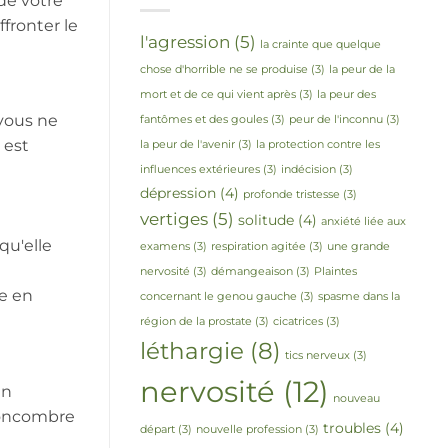
de votre
ffronter le
l'agression
(5)
la crainte que quelque
chose d'horrible ne se produise
(3)
la peur de la
mort et de ce qui vient après
(3)
la peur des
 vous ne
fantômes et des goules
(3)
peur de l'inconnu
(3)
 est
la peur de l'avenir
(3)
la protection contre les
influences extérieures
(3)
indécision
(3)
dépression
(4)
profonde tristesse
(3)
vertiges
(5)
solitude
(4)
anxiété liée aux
qu'elle
examens
(3)
respiration agitée
(3)
une grande
nervosité
(3)
démangeaison
(3)
Plaintes
ne en
concernant le genou gauche
(3)
spasme dans la
région de la prostate
(3)
cicatrices
(3)
léthargie
(8)
tics nerveux
(3)
nervosité
(12)
En
nouveau
 concombre
troubles
(4)
départ
(3)
nouvelle profession
(3)