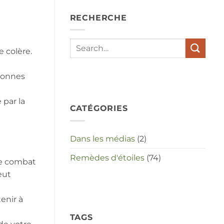
depressies
en
RECHERCHE
stress
met
elkaar
te
e colère.
maken
in
deze
rsonnes
crisistijd?
 par la
CATÉGORIES
Dans les médias
(2)
Remèdes d'étoiles
(74)
le combat
eut
enir à
TAGS