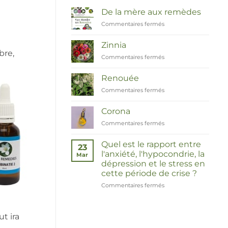
De la mère aux remèdes
Commentaires fermés
sur
Van
Moeder
Zinnia
tot
bre,
Commentaires fermés
sur
Remedies
Zinnia
Renouée
Commentaires fermés
sur
Duizendknoop
Corona
Commentaires fermés
sur
Corona
Quel est le rapport entre
23
l'anxiété, l'hypocondrie, la
Mar
dépression et le stress en
cette période de crise ?
Commentaires fermés
sur
Wat
hebben
angst,
t ira
hypochondrie,