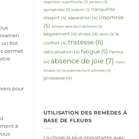
respiration superficielle
(3)
pension
(3)
tranquillité
agoraphobie
(3)
puberté
(3)
insomnie
d'esprit
(4)
séparation
(4)
(5)
tension dans les mâchoires
(3)
Vous
bégaiement
(4)
stress
(4)
le
dents
(3)
l'examen
tristesse
(6)
confort
(4)
 un fort
ous permet
fatigue
(5)
relocalisation
(4)
l'ennui
votre
absence de joie
(7)
(4)
vision
trouble
(3)
bourdonnement d'oreilles
(3)
grossesse
(4)
nivers pour
UTILISATION DES REMÈDES À
ut
BASE DE FLEURS
ement à
vous
La chose la plus importante avec