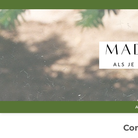
Passer
au
contenu
A
Co