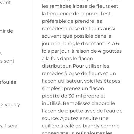
uvent
les remèdes à base de fleurs est
la fréquence de la prise. Il est
préférable de prendre les
remèdes à base de fleurs aussi
nir de
souvent que possible dans la
journée, la règle d'or étant : 4 à 6
fois par jour, à raison de 4 gouttes
A
à la fois dans le flacon
s sont
distributeur. Pour utiliser les
remèdes à base de fleurs et un
flacon utilisateur, voici les étapes
efoulée
simples : prenez un flacon
pipette de 30 ml propre et
inutilisé. Remplissez d'abord le
 2 vous y
flacon de pipette avec de l'eau de
source. Ajoutez ensuite une
cuillère à café de brandy comme
a 1 sera
conservateur, puis ajoutez les