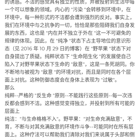
的诱惑。不洁的感觉具有独立的性质，并被投射到生活中每
一个可以想象的领域。内心的 "污染 "会转移到环境中，在
环境中，每一种形式的不洁都会遭到强烈的反对。事实上，
我们在环境中与之抗争的一切，恰恰是那些阻碍我们自身发
展的东西，这也是 "内在并不独立于外在 "这一不可避免的
规律的体现。因此，在 "纯净 "状态下占主导地位的意识形
态（见 2016 年 10 月 29 日的博客）在 "野苹果 "状态下对
自身提出了质疑。纯粹状态下 "生命陌生化 "的发展使自己
陷入了对野苹果状态下生命的 "敌意"，这是一条死胡同。你
不断地与被视为 "敌意 "的环境对抗，而且是同时在各个层
面上对抗。这种防御态度会在身体上表现为 "过敏"。
那么
纯粹--严格的 "反生命 "原则--不能践行这些原则--每一次违
反都会感到不洁。这种感觉变得独立，并投射到所有可能的
层面上
纯洁："与生命格格不入"。野苹果："对生命充满敌意"，不
育，不断与对其充满敌意的环境作斗争--可能同时在所有层
面上。这种疗法可以帮助我们清除对我们来说属于头部和侧