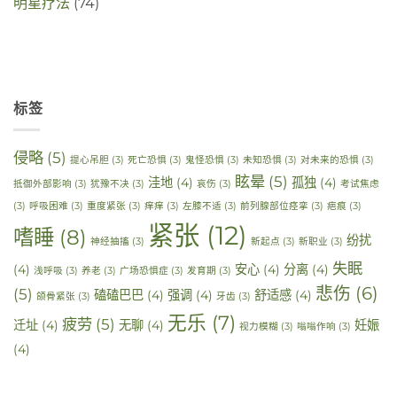
明星疗法
(74)
标签
侵略
(5)
提心吊胆
(3)
死亡恐惧
(3)
鬼怪恐惧
(3)
未知恐惧
(3)
对未来的恐惧
(3)
眩晕
(5)
洼地
(4)
孤独
(4)
抵御外部影响
(3)
犹豫不决
(3)
哀伤
(3)
考试焦虑
(3)
呼吸困难
(3)
重度紧张
(3)
痒痒
(3)
左膝不适
(3)
前列腺部位痉挛
(3)
疤痕
(3)
紧张
(12)
嗜睡
(8)
纷扰
神经抽搐
(3)
新起点
(3)
新职业
(3)
失眠
(4)
安心
(4)
分离
(4)
浅呼吸
(3)
养老
(3)
广场恐惧症
(3)
发育期
(3)
悲伤
(6)
(5)
磕磕巴巴
(4)
强调
(4)
舒适感
(4)
颌骨紧张
(3)
牙齿
(3)
无乐
(7)
疲劳
(5)
迁址
(4)
无聊
(4)
妊娠
视力模糊
(3)
嗡嗡作响
(3)
(4)