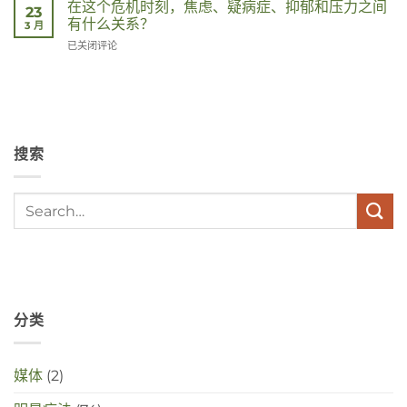
在这个危机时刻，焦虑、疑病症、抑郁和压力之间
23
有什么关系？
3 月
Wat
已关闭评论
hebben
angst,
hypochondrie,
depressies
en
stress
搜索
met
elkaar
te
maken
in
deze
crisistijd?
分类
媒体
(2)