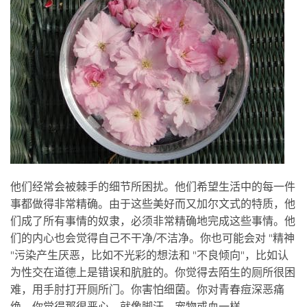
他们经常会被棘手的细节所困扰。他们希望生活中的每一件
事都做得非常精确。由于这些美好而又加尔文式的特质，他
们成了所有事情的奴隶，必须非常精确地完成这些事情。他
们的内心也会觉得自己不干净/不洁净。你也可能会对 "精神
"污染产生厌恶，比如不光彩的想法和 "不良倾向"，比如认
为性交在道德上是错误和肮脏的。你觉得去陌生的厕所很困
难，用手肘打开厕所门。你害怕细菌。你对青春痘深恶痛
绝。你觉得那很恶心，就像脚汗、宠物或血一样。