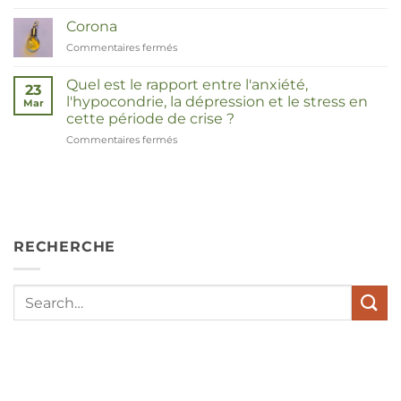
Duizendknoop
Corona
Commentaires fermés
sur
Corona
Quel est le rapport entre l'anxiété,
23
l'hypocondrie, la dépression et le stress en
Mar
cette période de crise ?
Commentaires fermés
sur
Wat
hebben
angst,
hypochondrie,
depressies
en
RECHERCHE
stress
met
elkaar
te
maken
in
deze
crisistijd?