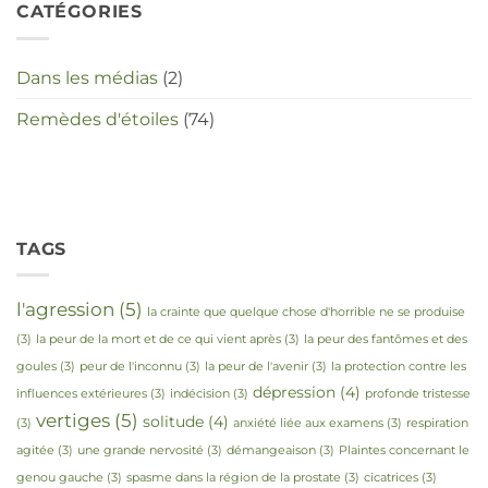
CATÉGORIES
Dans les médias
(2)
Remèdes d'étoiles
(74)
TAGS
l'agression
(5)
la crainte que quelque chose d'horrible ne se produise
(3)
la peur de la mort et de ce qui vient après
(3)
la peur des fantômes et des
goules
(3)
peur de l'inconnu
(3)
la peur de l'avenir
(3)
la protection contre les
dépression
(4)
influences extérieures
(3)
indécision
(3)
profonde tristesse
vertiges
(5)
solitude
(4)
(3)
anxiété liée aux examens
(3)
respiration
agitée
(3)
une grande nervosité
(3)
démangeaison
(3)
Plaintes concernant le
genou gauche
(3)
spasme dans la région de la prostate
(3)
cicatrices
(3)