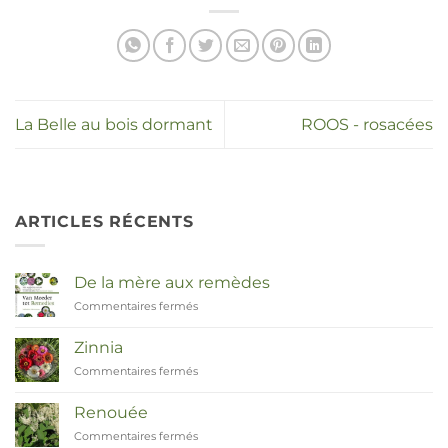
La Belle au bois dormant
ROOS - rosacées
ARTICLES RÉCENTS
De la mère aux remèdes
Commentaires fermés
sur
Van
Moeder
Zinnia
tot
Commentaires fermés
sur
Remedies
Zinnia
Renouée
Commentaires fermés
sur