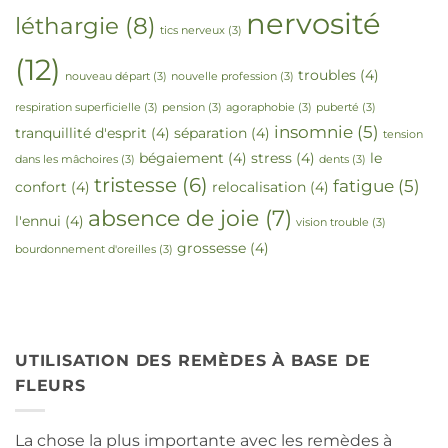
nervosité
léthargie
(8)
tics nerveux
(3)
(12)
troubles
(4)
nouveau départ
(3)
nouvelle profession
(3)
respiration superficielle
(3)
pension
(3)
agoraphobie
(3)
puberté
(3)
insomnie
(5)
tranquillité d'esprit
(4)
séparation
(4)
tension
bégaiement
(4)
stress
(4)
le
dans les mâchoires
(3)
dents
(3)
tristesse
(6)
fatigue
(5)
confort
(4)
relocalisation
(4)
absence de joie
(7)
l'ennui
(4)
vision trouble
(3)
grossesse
(4)
bourdonnement d'oreilles
(3)
UTILISATION DES REMÈDES À BASE DE
FLEURS
La chose la plus importante avec les remèdes à