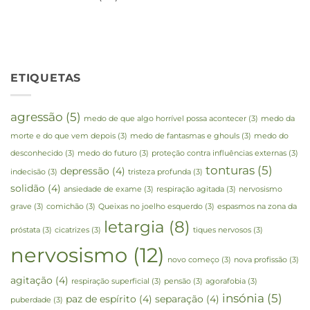
ETIQUETAS
agressão
(5)
medo de que algo horrível possa acontecer
(3)
medo da
morte e do que vem depois
(3)
medo de fantasmas e ghouls
(3)
medo do
desconhecido
(3)
medo do futuro
(3)
proteção contra influências externas
(3)
tonturas
(5)
depressão
(4)
indecisão
(3)
tristeza profunda
(3)
solidão
(4)
ansiedade de exame
(3)
respiração agitada
(3)
nervosismo
grave
(3)
comichão
(3)
Queixas no joelho esquerdo
(3)
espasmos na zona da
letargia
(8)
próstata
(3)
cicatrizes
(3)
tiques nervosos
(3)
nervosismo
(12)
novo começo
(3)
nova profissão
(3)
agitação
(4)
respiração superficial
(3)
pensão
(3)
agorafobia
(3)
insónia
(5)
paz de espírito
(4)
separação
(4)
puberdade
(3)