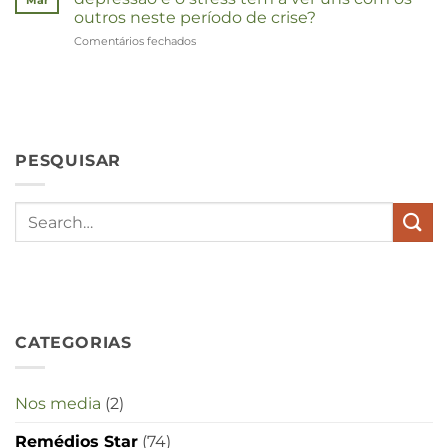
outros neste período de crise?
Comentários fechados
em
Wat
hebben
angst,
hypochondrie,
depressies
en
PESQUISAR
stress
met
elkaar
te
maken
in
deze
crisistijd?
CATEGORIAS
Nos media
(2)
Remédios Star
(74)