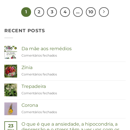
1
2
3
4
…
10
RECENT POSTS
Da mãe aos remédios
Comentários fechados
em
Van
Moeder
Zínia
tot
Comentários fechados
em
Remedies
Zinnia
Trepadeira
Comentários fechados
em
Duizendknoop
Corona
Comentários fechados
em
Corona
O que é que a ansiedade, a hipocondria, a
23
depressão e o stress têm a ver uns com os
Mar