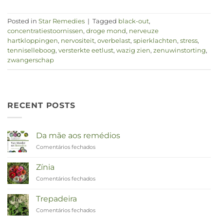
Posted in
Star Remedies
|
Tagged
black-out
,
concentratiestoornissen
,
droge mond
,
nerveuze
hartkloppingen
,
nervositeit
,
overbelast
,
spierklachten
,
stress
,
tenniselleboog
,
versterkte eetlust
,
wazig zien
,
zenuwinstorting
,
zwangerschap
RECENT POSTS
Da mãe aos remédios
Comentários fechados
em
Van
Moeder
Zínia
tot
Comentários fechados
em
Remedies
Zinnia
Trepadeira
Comentários fechados
em