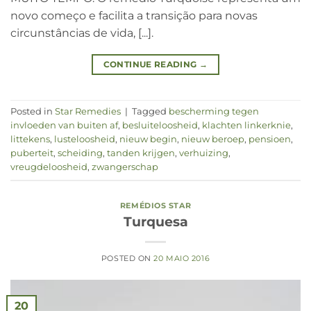
novo começo e facilita a transição para novas
circunstâncias de vida, [...].
CONTINUE READING
→
Posted in
Star Remedies
|
Tagged
bescherming tegen
invloeden van buiten af
,
besluiteloosheid
,
klachten linkerknie
,
littekens
,
lusteloosheid
,
nieuw begin
,
nieuw beroep
,
pensioen
,
puberteit
,
scheiding
,
tanden krijgen
,
verhuizing
,
vreugdeloosheid
,
zwangerschap
REMÉDIOS STAR
Turquesa
POSTED ON
20 MAIO 2016
20