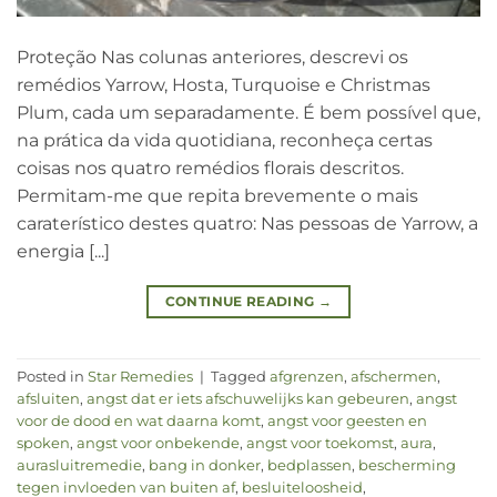
Proteção Nas colunas anteriores, descrevi os
remédios Yarrow, Hosta, Turquoise e Christmas
Plum, cada um separadamente. É bem possível que,
na prática da vida quotidiana, reconheça certas
coisas nos quatro remédios florais descritos.
Permitam-me que repita brevemente o mais
caraterístico destes quatro: Nas pessoas de Yarrow, a
energia [...]
CONTINUE READING
→
Posted in
Star Remedies
|
Tagged
afgrenzen
,
afschermen
,
afsluiten
,
angst dat er iets afschuwelijks kan gebeuren
,
angst
voor de dood en wat daarna komt
,
angst voor geesten en
spoken
,
angst voor onbekende
,
angst voor toekomst
,
aura
,
aurasluitremedie
,
bang in donker
,
bedplassen
,
bescherming
tegen invloeden van buiten af
,
besluiteloosheid
,