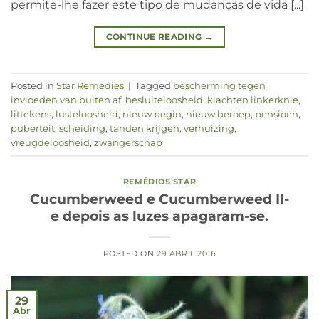
permite-lhe fazer este tipo de mudanças de vida [...]
CONTINUE READING
→
Posted in
Star Remedies
|
Tagged
bescherming tegen
invloeden van buiten af
,
besluiteloosheid
,
klachten linkerknie
,
littekens
,
lusteloosheid
,
nieuw begin
,
nieuw beroep
,
pensioen
,
puberteit
,
scheiding
,
tanden krijgen
,
verhuizing
,
vreugdeloosheid
,
zwangerschap
REMÉDIOS STAR
Cucumberweed e Cucumberweed II-
e depois as luzes apagaram-se.
POSTED ON
29 ABRIL 2016
29
Abr