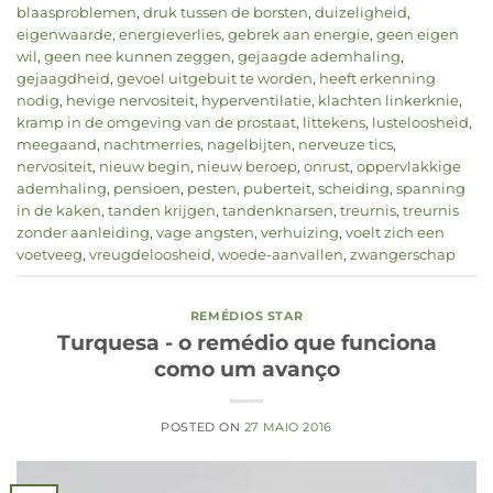
blaasproblemen
,
druk tussen de borsten
,
duizeligheid
,
eigenwaarde
,
energieverlies
,
gebrek aan energie
,
geen eigen
wil
,
geen nee kunnen zeggen
,
gejaagde ademhaling
,
gejaagdheid
,
gevoel uitgebuit te worden
,
heeft erkenning
nodig
,
hevige nervositeit
,
hyperventilatie
,
klachten linkerknie
,
kramp in de omgeving van de prostaat
,
littekens
,
lusteloosheid
,
meegaand
,
nachtmerries
,
nagelbijten
,
nerveuze tics
,
nervositeit
,
nieuw begin
,
nieuw beroep
,
onrust
,
oppervlakkige
ademhaling
,
pensioen
,
pesten
,
puberteit
,
scheiding
,
spanning
in de kaken
,
tanden krijgen
,
tandenknarsen
,
treurnis
,
treurnis
zonder aanleiding
,
vage angsten
,
verhuizing
,
voelt zich een
voetveeg
,
vreugdeloosheid
,
woede-aanvallen
,
zwangerschap
REMÉDIOS STAR
Turquesa - o remédio que funciona
como um avanço
POSTED ON
27 MAIO 2016