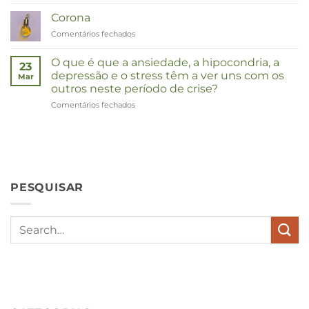
Duizendknoop
Corona
Comentários fechados
em
Corona
O que é que a ansiedade, a hipocondria, a
23
depressão e o stress têm a ver uns com os
Mar
outros neste período de crise?
Comentários fechados
em
Wat
hebben
angst,
hypochondrie,
depressies
en
PESQUISAR
stress
met
elkaar
te
maken
in
deze
crisistijd?