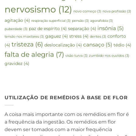
nervosismo
(12)
novo começo
(3)
nova profissão
(3)
agitação
(4)
respiração superficial
(3)
pensão
(3)
agorafobia
(3)
insónia
(5)
paz de espírito
(4)
separação
(4)
puberdade
(3)
gaguez
(4)
stress
(4)
conforto
tensão nos maxilares
(3)
dentes
(3)
tristeza
(6)
cansaço
(5)
(4)
deslocalização
(4)
tédio
(4)
falta de alegria
(7)
visão turva
(3)
zumbido nos ouvidos
(3)
gravidez
(4)
UTILIZAÇÃO DE REMÉDIOS À BASE DE FLOR
A coisa mais importante com os remédios em flor é
a frequência da ingestão. Os remédios em flor
devem ser tomados com a maior frequência