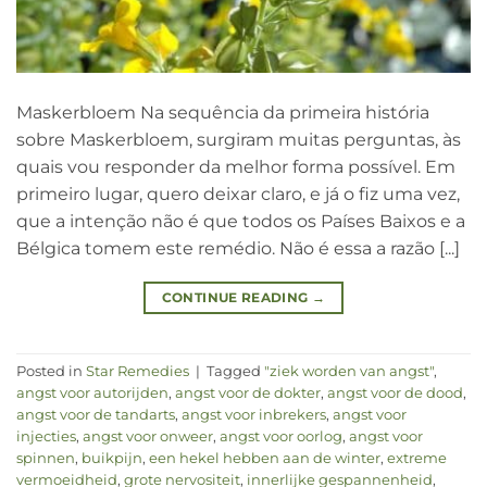
Maskerbloem Na sequência da primeira história
sobre Maskerbloem, surgiram muitas perguntas, às
quais vou responder da melhor forma possível. Em
primeiro lugar, quero deixar claro, e já o fiz uma vez,
que a intenção não é que todos os Países Baixos e a
Bélgica tomem este remédio. Não é essa a razão [...]
CONTINUE READING
→
Posted in
Star Remedies
|
Tagged
"ziek worden van angst"
,
angst voor autorijden
,
angst voor de dokter
,
angst voor de dood
,
angst voor de tandarts
,
angst voor inbrekers
,
angst voor
injecties
,
angst voor onweer
,
angst voor oorlog
,
angst voor
spinnen
,
buikpijn
,
een hekel hebben aan de winter
,
extreme
vermoeidheid
,
grote nervositeit
,
innerlijke gespannenheid
,