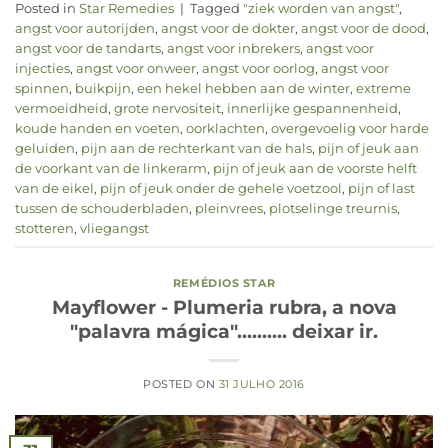
Posted in
Star Remedies
|
Tagged
"ziek worden van angst"
,
angst voor autorijden
,
angst voor de dokter
,
angst voor de dood
,
angst voor de tandarts
,
angst voor inbrekers
,
angst voor
injecties
,
angst voor onweer
,
angst voor oorlog
,
angst voor
spinnen
,
buikpijn
,
een hekel hebben aan de winter
,
extreme
vermoeidheid
,
grote nervositeit
,
innerlijke gespannenheid
,
koude handen en voeten
,
oorklachten
,
overgevoelig voor harde
geluiden
,
pijn aan de rechterkant van de hals
,
pijn of jeuk aan
de voorkant van de linkerarm
,
pijn of jeuk aan de voorste helft
van de eikel
,
pijn of jeuk onder de gehele voetzool
,
pijn of last
tussen de schouderbladen
,
pleinvrees
,
plotselinge treurnis
,
stotteren
,
vliegangst
REMÉDIOS STAR
Mayflower - Plumeria rubra, a nova
"palavra mágica".......... deixar ir.
POSTED ON
31 JULHO 2016