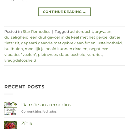
CONTINUE READING
→
Posted in
Star Remedies
|
Tagged
achterdocht
,
argwaan
,
duizeligheid
,
een drukgevoel in de keel met het gevoel dat er
"iets" zit
,
gepaard gaande met gebrek aan fut en lusteloosheid
,
huilbuien
,
moeilijk je hoofd kunnen draaien
,
negatieve
vibraties "voelen"
,
pleinvrees
,
slapeloosheid
,
verdriet
,
vreugdeloosheid
RECENT POSTS
Da mãe aos remédios
Comentários fechados
em
Van
Moeder
Zínia
tot