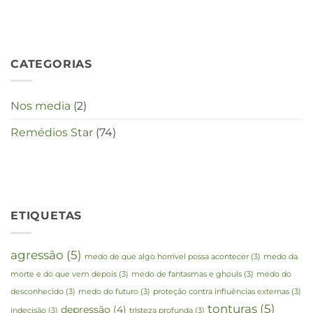
deze
crisistijd?
CATEGORIAS
Nos media
(2)
Remédios Star
(74)
ETIQUETAS
agressão
(5)
medo de que algo horrível possa acontecer
(3)
medo da
morte e do que vem depois
(3)
medo de fantasmas e ghouls
(3)
medo do
desconhecido
(3)
medo do futuro
(3)
proteção contra influências externas
(3)
tonturas
(5)
depressão
(4)
indecisão
(3)
tristeza profunda
(3)