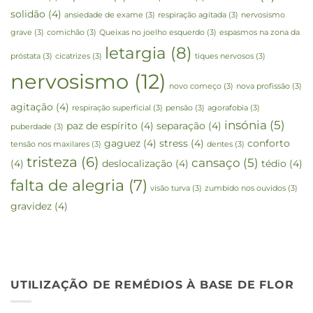
solidão
(4)
ansiedade de exame
(3)
respiração agitada
(3)
nervosismo
grave
(3)
comichão
(3)
Queixas no joelho esquerdo
(3)
espasmos na zona da
letargia
(8)
próstata
(3)
cicatrizes
(3)
tiques nervosos
(3)
nervosismo
(12)
novo começo
(3)
nova profissão
(3)
agitação
(4)
respiração superficial
(3)
pensão
(3)
agorafobia
(3)
insónia
(5)
paz de espírito
(4)
separação
(4)
puberdade
(3)
gaguez
(4)
stress
(4)
conforto
tensão nos maxilares
(3)
dentes
(3)
tristeza
(6)
cansaço
(5)
(4)
deslocalização
(4)
tédio
(4)
falta de alegria
(7)
visão turva
(3)
zumbido nos ouvidos
(3)
gravidez
(4)
UTILIZAÇÃO DE REMÉDIOS À BASE DE FLOR