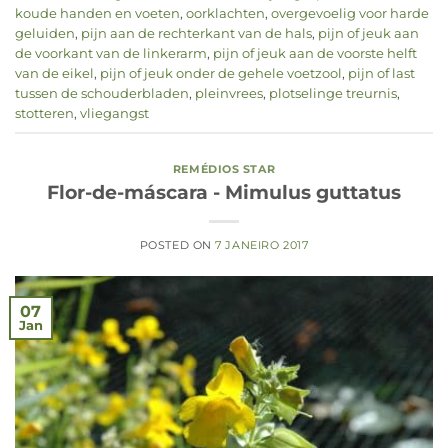
koude handen en voeten
,
oorklachten
,
overgevoelig voor harde
geluiden
,
pijn aan de rechterkant van de hals
,
pijn of jeuk aan
de voorkant van de linkerarm
,
pijn of jeuk aan de voorste helft
van de eikel
,
pijn of jeuk onder de gehele voetzool
,
pijn of last
tussen de schouderbladen
,
pleinvrees
,
plotselinge treurnis
,
stotteren
,
vliegangst
REMÉDIOS STAR
Flor-de-máscara - Mimulus guttatus
POSTED ON
7 JANEIRO 2017
07
Jan