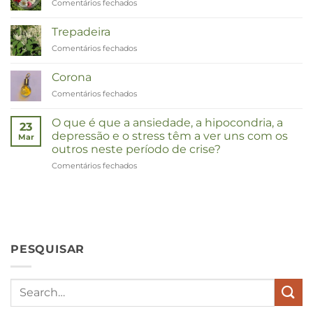
Comentários fechados
em
Remedies
Zinnia
Trepadeira
Comentários fechados
em
Duizendknoop
Corona
Comentários fechados
em
Corona
O que é que a ansiedade, a hipocondria, a
23
depressão e o stress têm a ver uns com os
Mar
outros neste período de crise?
Comentários fechados
em
Wat
hebben
angst,
hypochondrie,
depressies
en
PESQUISAR
stress
met
elkaar
te
maken
in