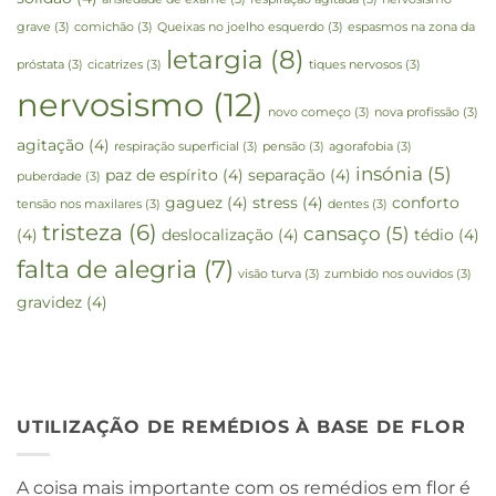
grave
(3)
comichão
(3)
Queixas no joelho esquerdo
(3)
espasmos na zona da
letargia
(8)
próstata
(3)
cicatrizes
(3)
tiques nervosos
(3)
nervosismo
(12)
novo começo
(3)
nova profissão
(3)
agitação
(4)
respiração superficial
(3)
pensão
(3)
agorafobia
(3)
insónia
(5)
paz de espírito
(4)
separação
(4)
puberdade
(3)
gaguez
(4)
stress
(4)
conforto
tensão nos maxilares
(3)
dentes
(3)
tristeza
(6)
cansaço
(5)
(4)
deslocalização
(4)
tédio
(4)
falta de alegria
(7)
visão turva
(3)
zumbido nos ouvidos
(3)
gravidez
(4)
UTILIZAÇÃO DE REMÉDIOS À BASE DE FLOR
A coisa mais importante com os remédios em flor é