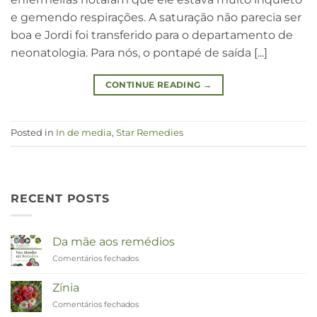
e gemendo respirações. A saturação não parecia ser
boa e Jordi foi transferido para o departamento de
neonatologia. Para nós, o pontapé de saída [...]
CONTINUE READING
→
Posted in
In de media
,
Star Remedies
RECENT POSTS
Da mãe aos remédios
Comentários fechados
em
Van
Moeder
Zínia
tot
Comentários fechados
em
Remedies
Zinnia