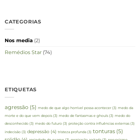
crisistijd?
CATEGORIAS
Nos media
(2)
Remédios Star
(74)
ETIQUETAS
agressão
(5)
medo de que algo horrível possa acontecer
(3)
medo da
morte e do que vem depois
(3)
medo de fantasmas e ghouls
(3)
medo do
desconhecido
(3)
medo do futuro
(3)
proteção contra influências externas
(3)
tonturas
(5)
depressão
(4)
indecisão
(3)
tristeza profunda
(3)
solidão
(4)
ansiedade de exame
(3)
respiração agitada
(3)
nervosismo