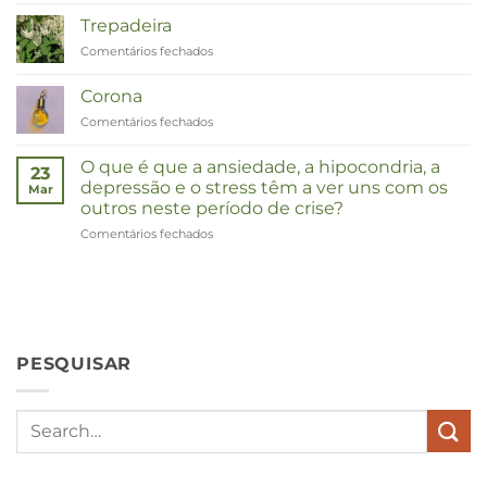
Trepadeira
Comentários fechados
em
Duizendknoop
Corona
Comentários fechados
em
Corona
O que é que a ansiedade, a hipocondria, a
23
depressão e o stress têm a ver uns com os
Mar
outros neste período de crise?
Comentários fechados
em
Wat
hebben
angst,
hypochondrie,
depressies
en
PESQUISAR
stress
met
elkaar
te
maken
in
deze