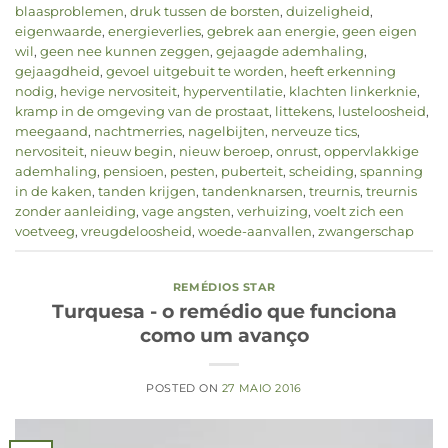
blaasproblemen
,
druk tussen de borsten
,
duizeligheid
,
eigenwaarde
,
energieverlies
,
gebrek aan energie
,
geen eigen
wil
,
geen nee kunnen zeggen
,
gejaagde ademhaling
,
gejaagdheid
,
gevoel uitgebuit te worden
,
heeft erkenning
nodig
,
hevige nervositeit
,
hyperventilatie
,
klachten linkerknie
,
kramp in de omgeving van de prostaat
,
littekens
,
lusteloosheid
,
meegaand
,
nachtmerries
,
nagelbijten
,
nerveuze tics
,
nervositeit
,
nieuw begin
,
nieuw beroep
,
onrust
,
oppervlakkige
ademhaling
,
pensioen
,
pesten
,
puberteit
,
scheiding
,
spanning
in de kaken
,
tanden krijgen
,
tandenknarsen
,
treurnis
,
treurnis
zonder aanleiding
,
vage angsten
,
verhuizing
,
voelt zich een
voetveeg
,
vreugdeloosheid
,
woede-aanvallen
,
zwangerschap
REMÉDIOS STAR
Turquesa - o remédio que funciona
como um avanço
POSTED ON
27 MAIO 2016