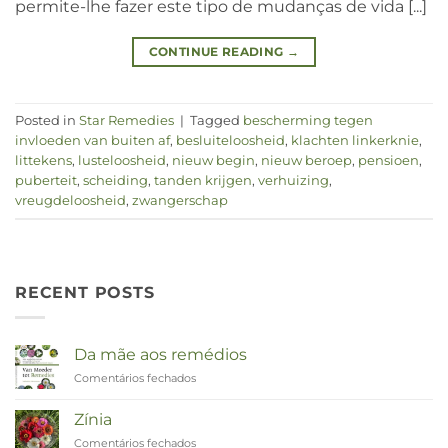
permite-lhe fazer este tipo de mudanças de vida [...]
CONTINUE READING
→
Posted in
Star Remedies
|
Tagged
bescherming tegen
invloeden van buiten af
,
besluiteloosheid
,
klachten linkerknie
,
littekens
,
lusteloosheid
,
nieuw begin
,
nieuw beroep
,
pensioen
,
puberteit
,
scheiding
,
tanden krijgen
,
verhuizing
,
vreugdeloosheid
,
zwangerschap
RECENT POSTS
Da mãe aos remédios
Comentários fechados
em
Van
Moeder
Zínia
tot
Comentários fechados
em
Remedies