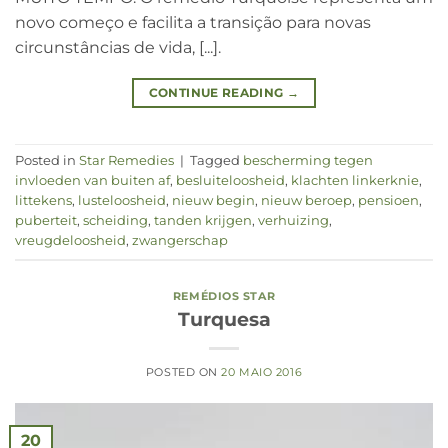
novo começo e facilita a transição para novas
circunstâncias de vida, [...].
CONTINUE READING
→
Posted in
Star Remedies
|
Tagged
bescherming tegen
invloeden van buiten af
,
besluiteloosheid
,
klachten linkerknie
,
littekens
,
lusteloosheid
,
nieuw begin
,
nieuw beroep
,
pensioen
,
puberteit
,
scheiding
,
tanden krijgen
,
verhuizing
,
vreugdeloosheid
,
zwangerschap
REMÉDIOS STAR
Turquesa
POSTED ON
20 MAIO 2016
20