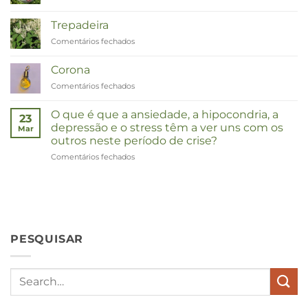
Zinnia
Trepadeira
Comentários fechados
em
Duizendknoop
Corona
Comentários fechados
em
Corona
O que é que a ansiedade, a hipocondria, a
23
depressão e o stress têm a ver uns com os
Mar
outros neste período de crise?
Comentários fechados
em
Wat
hebben
angst,
hypochondrie,
depressies
en
PESQUISAR
stress
met
elkaar
te
maken
in