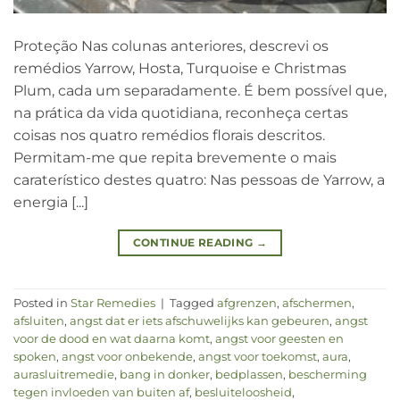
Proteção Nas colunas anteriores, descrevi os
remédios Yarrow, Hosta, Turquoise e Christmas
Plum, cada um separadamente. É bem possível que,
na prática da vida quotidiana, reconheça certas
coisas nos quatro remédios florais descritos.
Permitam-me que repita brevemente o mais
caraterístico destes quatro: Nas pessoas de Yarrow, a
energia [...]
CONTINUE READING
→
Posted in
Star Remedies
|
Tagged
afgrenzen
,
afschermen
,
afsluiten
,
angst dat er iets afschuwelijks kan gebeuren
,
angst
voor de dood en wat daarna komt
,
angst voor geesten en
spoken
,
angst voor onbekende
,
angst voor toekomst
,
aura
,
aurasluitremedie
,
bang in donker
,
bedplassen
,
bescherming
tegen invloeden van buiten af
,
besluiteloosheid
,