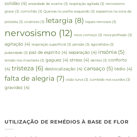
solidão
(4)
ansiedade de exame
(3)
respiração agitada
(3)
nervosismo
grave
(3)
comichão
(3)
Queixas no joelho esquerdo
(3)
espasmos na zona da
letargia
(8)
próstata
(3)
cicatrizes
(3)
tiques nervosos
(3)
nervosismo
(12)
novo começo
(3)
nova profissão
(3)
agitação
(4)
respiração superficial
(3)
pensão
(3)
agorafobia
(3)
insónia
(5)
paz de espírito
(4)
separação
(4)
puberdade
(3)
gaguez
(4)
stress
(4)
conforto
tensão nos maxilares
(3)
dentes
(3)
tristeza
(6)
cansaço
(5)
(4)
deslocalização
(4)
tédio
(4)
falta de alegria
(7)
visão turva
(3)
zumbido nos ouvidos
(3)
gravidez
(4)
UTILIZAÇÃO DE REMÉDIOS À BASE DE FLOR