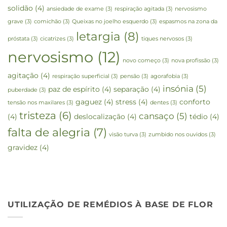
solidão
(4)
ansiedade de exame
(3)
respiração agitada
(3)
nervosismo
grave
(3)
comichão
(3)
Queixas no joelho esquerdo
(3)
espasmos na zona da
letargia
(8)
próstata
(3)
cicatrizes
(3)
tiques nervosos
(3)
nervosismo
(12)
novo começo
(3)
nova profissão
(3)
agitação
(4)
respiração superficial
(3)
pensão
(3)
agorafobia
(3)
insónia
(5)
paz de espírito
(4)
separação
(4)
puberdade
(3)
gaguez
(4)
stress
(4)
conforto
tensão nos maxilares
(3)
dentes
(3)
tristeza
(6)
cansaço
(5)
(4)
deslocalização
(4)
tédio
(4)
falta de alegria
(7)
visão turva
(3)
zumbido nos ouvidos
(3)
gravidez
(4)
UTILIZAÇÃO DE REMÉDIOS À BASE DE FLOR