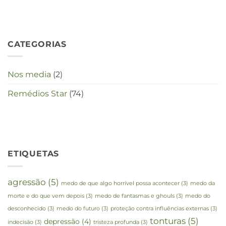
deze
crisistijd?
CATEGORIAS
Nos media
(2)
Remédios Star
(74)
ETIQUETAS
agressão
(5)
medo de que algo horrível possa acontecer
(3)
medo da
morte e do que vem depois
(3)
medo de fantasmas e ghouls
(3)
medo do
desconhecido
(3)
medo do futuro
(3)
proteção contra influências externas
(3)
tonturas
(5)
depressão
(4)
indecisão
(3)
tristeza profunda
(3)