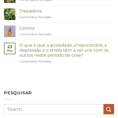
Comentários fechados
em
Remedies
Zinnia
Trepadeira
Comentários fechados
em
Duizendknoop
Corona
Comentários fechados
em
Corona
O que é que a ansiedade, a hipocondria, a
23
depressão e o stress têm a ver uns com os
Mar
outros neste período de crise?
Comentários fechados
em
Wat
hebben
angst,
hypochondrie,
depressies
en
PESQUISAR
stress
met
elkaar
te
maken
in