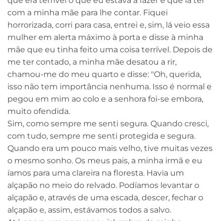
que era terrível o que eu estava a fazer e que ia ter
com a minha mãe para lhe contar. Fiquei
horrorizada, corri para casa, entrei e, sim, lá veio essa
mulher em alerta máximo à porta e disse à minha
mãe que eu tinha feito uma coisa terrível. Depois de
me ter contado, a minha mãe desatou a rir,
chamou-me do meu quarto e disse: "Oh, querida,
isso não tem importância nenhuma. Isso é normal e
pegou em mim ao colo e a senhora foi-se embora,
muito ofendida.
Sim, como sempre me senti segura. Quando cresci,
com tudo, sempre me senti protegida e segura.
Quando era um pouco mais velho, tive muitas vezes
o mesmo sonho. Os meus pais, a minha irmã e eu
íamos para uma clareira na floresta. Havia um
alçapão no meio do relvado. Podíamos levantar o
alçapão e, através de uma escada, descer, fechar o
alçapão e, assim, estávamos todos a salvo.