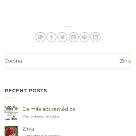
Corona
Zínia
RECENT POSTS
Da mãe aos remédios
Comentários fechados
em
Van
Moeder
Zínia
tot