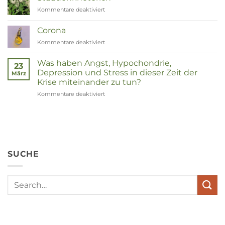
Kommentare deaktiviert
für
Duizendknoop
Corona
Kommentare deaktiviert
für
Corona
Was haben Angst, Hypochondrie,
23
Depression und Stress in dieser Zeit der
März
Krise miteinander zu tun?
Kommentare deaktiviert
für
Wat
hebben
angst,
hypochondrie,
depressies
en
SUCHE
stress
met
elkaar
te
maken
in
deze
crisistijd?