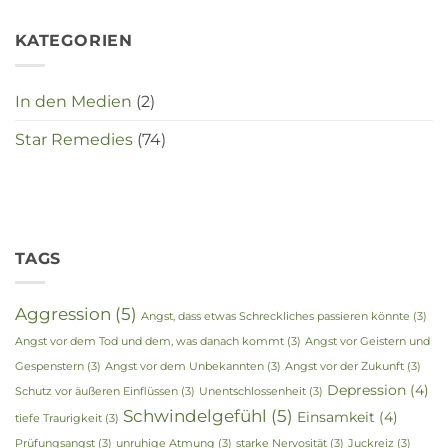
KATEGORIEN
In den Medien
(2)
Star Remedies
(74)
TAGS
Aggression
(5)
Angst, dass etwas Schreckliches passieren könnte
(3)
Angst vor dem Tod und dem, was danach kommt
(3)
Angst vor Geistern und
Gespenstern
(3)
Angst vor dem Unbekannten
(3)
Angst vor der Zukunft
(3)
Depression
(4)
Schutz vor äußeren Einflüssen
(3)
Unentschlossenheit
(3)
Schwindelgefühl
(5)
Einsamkeit
(4)
tiefe Traurigkeit
(3)
Prüfungsangst
(3)
unruhige Atmung
(3)
starke Nervosität
(3)
Juckreiz
(3)