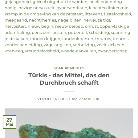
gejaagdheid
,
gevoel uitgebuit te worden
,
heeft erkenning
nodig
,
hevige nervositeit
,
hyperventilatie
,
klachten linkerknie
,
kramp in de omgeving van de prostaat
,
littekens
,
lusteloosheid
,
meegaand
,
nachtmerries
,
nagelbijten
,
nerveuze tics
,
nervositeit
,
nieuw begin
,
nieuw beroep
,
onrust
,
oppervlakkige
ademhaling
,
pensioen
,
pesten
,
puberteit
,
scheiding
,
spanning
in de kaken
,
tanden krijgen
,
tandenknarsen
,
treurnis
,
treurnis
zonder aanleiding
,
vage angsten
,
verhuizing
,
voelt zich een
voetveeg
,
vreugdeloosheid
,
woede-aanvallen
,
zwangerschap
STAR REMEDIES
Türkis - das Mittel, das den
Durchbruch schafft
VERÖFFENTLICHT AM
27 MAI 2016
27
Mai