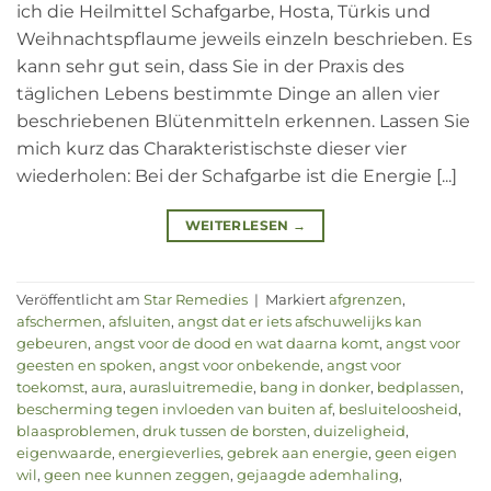
ich die Heilmittel Schafgarbe, Hosta, Türkis und
Weihnachtspflaume jeweils einzeln beschrieben. Es
kann sehr gut sein, dass Sie in der Praxis des
täglichen Lebens bestimmte Dinge an allen vier
beschriebenen Blütenmitteln erkennen. Lassen Sie
mich kurz das Charakteristischste dieser vier
wiederholen: Bei der Schafgarbe ist die Energie [...]
WEITERLESEN
→
Veröffentlicht am
Star Remedies
|
Markiert
afgrenzen
,
afschermen
,
afsluiten
,
angst dat er iets afschuwelijks kan
gebeuren
,
angst voor de dood en wat daarna komt
,
angst voor
geesten en spoken
,
angst voor onbekende
,
angst voor
toekomst
,
aura
,
aurasluitremedie
,
bang in donker
,
bedplassen
,
bescherming tegen invloeden van buiten af
,
besluiteloosheid
,
blaasproblemen
,
druk tussen de borsten
,
duizeligheid
,
eigenwaarde
,
energieverlies
,
gebrek aan energie
,
geen eigen
wil
,
geen nee kunnen zeggen
,
gejaagde ademhaling
,