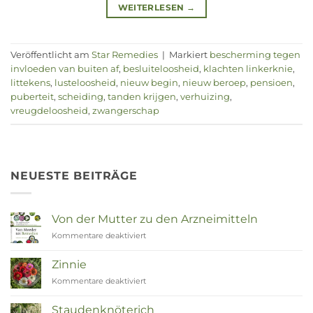
WEITERLESEN
→
Veröffentlicht am
Star Remedies
|
Markiert
bescherming tegen
invloeden van buiten af
,
besluiteloosheid
,
klachten linkerknie
,
littekens
,
lusteloosheid
,
nieuw begin
,
nieuw beroep
,
pensioen
,
puberteit
,
scheiding
,
tanden krijgen
,
verhuizing
,
vreugdeloosheid
,
zwangerschap
NEUESTE BEITRÄGE
Von der Mutter zu den Arzneimitteln
Kommentare deaktiviert
für
Van
Moeder
Zinnie
tot
Kommentare deaktiviert
für
Remedies
Zinnia
Staudenknöterich