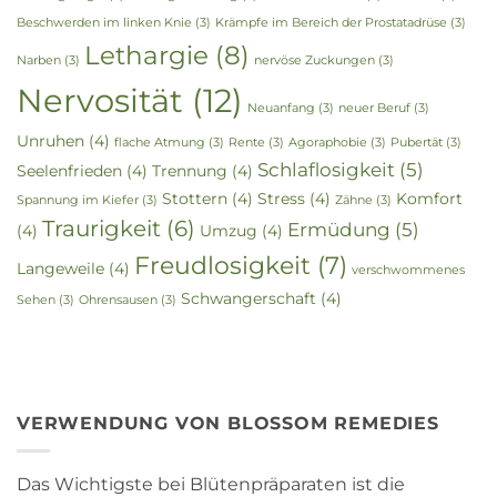
Beschwerden im linken Knie
(3)
Krämpfe im Bereich der Prostatadrüse
(3)
Lethargie
(8)
Narben
(3)
nervöse Zuckungen
(3)
Nervosität
(12)
Neuanfang
(3)
neuer Beruf
(3)
Unruhen
(4)
flache Atmung
(3)
Rente
(3)
Agoraphobie
(3)
Pubertät
(3)
Schlaflosigkeit
(5)
Seelenfrieden
(4)
Trennung
(4)
Stottern
(4)
Stress
(4)
Komfort
Spannung im Kiefer
(3)
Zähne
(3)
Traurigkeit
(6)
Ermüdung
(5)
(4)
Umzug
(4)
Freudlosigkeit
(7)
Langeweile
(4)
verschwommenes
Schwangerschaft
(4)
Sehen
(3)
Ohrensausen
(3)
VERWENDUNG VON BLOSSOM REMEDIES
Das Wichtigste bei Blütenpräparaten ist die