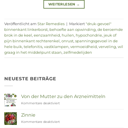
WEITERLESEN
→
Veröffentlicht am
Star Remedies
|
Markiert
"druk-gevoel"
binnenkant linkerborst
,
behoefte aan opwinding
,
de beroemde
brok in de keel
,
eenzaamheid
,
huilen
,
hypochondrie
,
jeuk of
pijn binnenkant rechterenkel
,
onrust
,
spanningsgevoel in de
hele buik
,
telefonitis
,
vastklampen
,
vermoeidheid
,
verveling
,
wil
graag in het middelpunt staan
,
zelfmedelijden
NEUESTE BEITRÄGE
Von der Mutter zu den Arzneimitteln
Kommentare deaktiviert
für
Van
Moeder
Zinnie
tot
Kommentare deaktiviert
für
Remedies
Zinnia