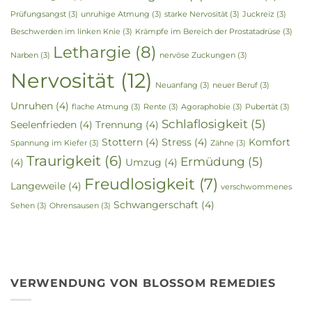
Prüfungsangst
(3)
unruhige Atmung
(3)
starke Nervosität
(3)
Juckreiz
(3)
Beschwerden im linken Knie
(3)
Krämpfe im Bereich der Prostatadrüse
(3)
Lethargie
(8)
Narben
(3)
nervöse Zuckungen
(3)
Nervosität
(12)
Neuanfang
(3)
neuer Beruf
(3)
Unruhen
(4)
flache Atmung
(3)
Rente
(3)
Agoraphobie
(3)
Pubertät
(3)
Schlaflosigkeit
(5)
Seelenfrieden
(4)
Trennung
(4)
Stottern
(4)
Stress
(4)
Komfort
Spannung im Kiefer
(3)
Zähne
(3)
Traurigkeit
(6)
Ermüdung
(5)
(4)
Umzug
(4)
Freudlosigkeit
(7)
Langeweile
(4)
verschwommenes
Schwangerschaft
(4)
Sehen
(3)
Ohrensausen
(3)
VERWENDUNG VON BLOSSOM REMEDIES