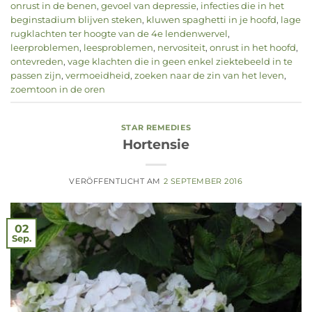
onrust in de benen
,
gevoel van depressie
,
infecties die in het
beginstadium blijven steken
,
kluwen spaghetti in je hoofd
,
lage
rugklachten ter hoogte van de 4e lendenwervel
,
leerproblemen
,
leesproblemen
,
nervositeit
,
onrust in het hoofd
,
ontevreden
,
vage klachten die in geen enkel ziektebeeld in te
passen zijn
,
vermoeidheid
,
zoeken naar de zin van het leven
,
zoemtoon in de oren
STAR REMEDIES
Hortensie
VERÖFFENTLICHT AM
2 SEPTEMBER 2016
02
Sep.