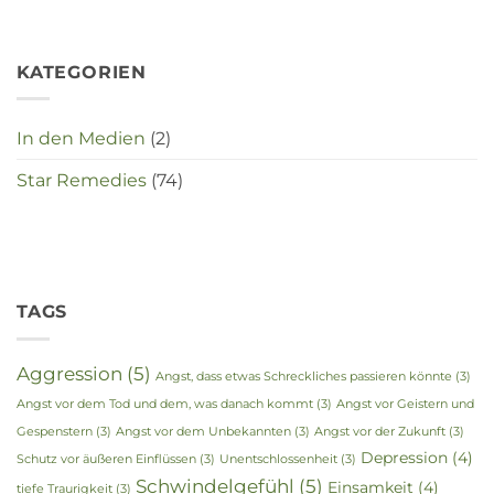
crisistijd?
KATEGORIEN
In den Medien
(2)
Star Remedies
(74)
TAGS
Aggression
(5)
Angst, dass etwas Schreckliches passieren könnte
(3)
Angst vor dem Tod und dem, was danach kommt
(3)
Angst vor Geistern und
Gespenstern
(3)
Angst vor dem Unbekannten
(3)
Angst vor der Zukunft
(3)
Depression
(4)
Schutz vor äußeren Einflüssen
(3)
Unentschlossenheit
(3)
Schwindelgefühl
(5)
Einsamkeit
(4)
tiefe Traurigkeit
(3)