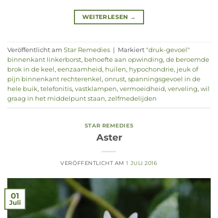
WEITERLESEN
→
Veröffentlicht am
Star Remedies
|
Markiert
"druk-gevoel"
binnenkant linkerborst
,
behoefte aan opwinding
,
de beroemde
brok in de keel
,
eenzaamheid
,
huilen
,
hypochondrie
,
jeuk of
pijn binnenkant rechterenkel
,
onrust
,
spanningsgevoel in de
hele buik
,
telefonitis
,
vastklampen
,
vermoeidheid
,
verveling
,
wil
graag in het middelpunt staan
,
zelfmedelijden
STAR REMEDIES
Aster
VERÖFFENTLICHT AM
1 JULI 2016
01
Juli