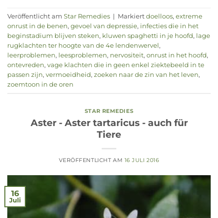
Veröffentlicht am
Star Remedies
|
Markiert
doelloos
,
extreme
onrust in de benen
,
gevoel van depressie
,
infecties die in het
beginstadium blijven steken
,
kluwen spaghetti in je hoofd
,
lage
rugklachten ter hoogte van de 4e lendenwervel
,
leerproblemen
,
leesproblemen
,
nervositeit
,
onrust in het hoofd
,
ontevreden
,
vage klachten die in geen enkel ziektebeeld in te
passen zijn
,
vermoeidheid
,
zoeken naar de zin van het leven
,
zoemtoon in de oren
STAR REMEDIES
Aster - Aster tartaricus - auch für
Tiere
VERÖFFENTLICHT AM
16 JULI 2016
16
Juli