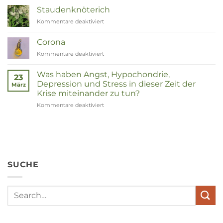
Staudenknöterich
Kommentare deaktiviert
für
Duizendknoop
Corona
Kommentare deaktiviert
für
Corona
Was haben Angst, Hypochondrie,
23
Depression und Stress in dieser Zeit der
März
Krise miteinander zu tun?
Kommentare deaktiviert
für
Wat
hebben
angst,
hypochondrie,
depressies
en
SUCHE
stress
met
elkaar
te
maken
in
deze