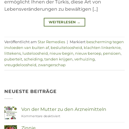
ermöglicht Ihnen der Türkis, diese Art von
Lebensveränderungen zu bewältigen [...]
WEITERLESEN
→
Veröffentlicht am
Star Remedies
|
Markiert
bescherming tegen
invloeden van buiten af
,
besluiteloosheid
,
klachten linkerknie
,
littekens
,
lusteloosheid
,
nieuw begin
,
nieuw beroep
,
pensioen
,
puberteit
,
scheiding
,
tanden krijgen
,
verhuizing
,
vreugdeloosheid
,
zwangerschap
NEUESTE BEITRÄGE
Von der Mutter zu den Arzneimitteln
Kommentare deaktiviert
für
Van
Moeder
Zinnie