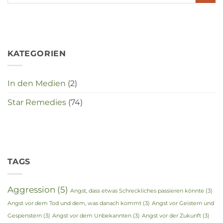
in
deze
crisistijd?
KATEGORIEN
In den Medien
(2)
Star Remedies
(74)
TAGS
Aggression
(5)
Angst, dass etwas Schreckliches passieren könnte
(3)
Angst vor dem Tod und dem, was danach kommt
(3)
Angst vor Geistern und
Gespenstern
(3)
Angst vor dem Unbekannten
(3)
Angst vor der Zukunft
(3)