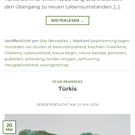
den Übergang zu neuen Lebensumständen, [...].
WEITERLESEN
→
Veröffentlicht am
Star Remedies
|
Markiert
bescherming tegen
invloeden van buiten af
,
besluiteloosheid
,
klachten linkerknie
,
littekens
,
lusteloosheid
,
nieuw begin
,
nieuw beroep
,
pensioen
,
puberteit
,
scheiding
,
tanden krijgen
,
verhuizing
,
vreugdeloosheid
,
zwangerschap
STAR REMEDIES
Türkis
VERÖFFENTLICHT AM
20 MAI 2016
20
Mai