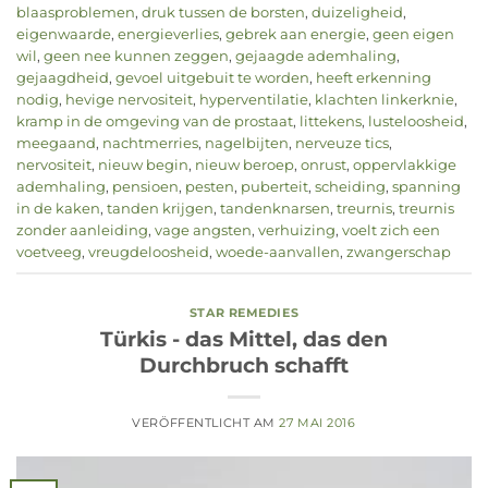
blaasproblemen
,
druk tussen de borsten
,
duizeligheid
,
eigenwaarde
,
energieverlies
,
gebrek aan energie
,
geen eigen
wil
,
geen nee kunnen zeggen
,
gejaagde ademhaling
,
gejaagdheid
,
gevoel uitgebuit te worden
,
heeft erkenning
nodig
,
hevige nervositeit
,
hyperventilatie
,
klachten linkerknie
,
kramp in de omgeving van de prostaat
,
littekens
,
lusteloosheid
,
meegaand
,
nachtmerries
,
nagelbijten
,
nerveuze tics
,
nervositeit
,
nieuw begin
,
nieuw beroep
,
onrust
,
oppervlakkige
ademhaling
,
pensioen
,
pesten
,
puberteit
,
scheiding
,
spanning
in de kaken
,
tanden krijgen
,
tandenknarsen
,
treurnis
,
treurnis
zonder aanleiding
,
vage angsten
,
verhuizing
,
voelt zich een
voetveeg
,
vreugdeloosheid
,
woede-aanvallen
,
zwangerschap
STAR REMEDIES
Türkis - das Mittel, das den
Durchbruch schafft
VERÖFFENTLICHT AM
27 MAI 2016