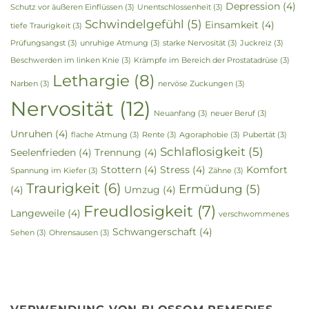
Depression
(4)
Schutz vor äußeren Einflüssen
(3)
Unentschlossenheit
(3)
Schwindelgefühl
(5)
Einsamkeit
(4)
tiefe Traurigkeit
(3)
Prüfungsangst
(3)
unruhige Atmung
(3)
starke Nervosität
(3)
Juckreiz
(3)
Beschwerden im linken Knie
(3)
Krämpfe im Bereich der Prostatadrüse
(3)
Lethargie
(8)
Narben
(3)
nervöse Zuckungen
(3)
Nervosität
(12)
Neuanfang
(3)
neuer Beruf
(3)
Unruhen
(4)
flache Atmung
(3)
Rente
(3)
Agoraphobie
(3)
Pubertät
(3)
Schlaflosigkeit
(5)
Seelenfrieden
(4)
Trennung
(4)
Stottern
(4)
Stress
(4)
Komfort
Spannung im Kiefer
(3)
Zähne
(3)
Traurigkeit
(6)
Ermüdung
(5)
(4)
Umzug
(4)
Freudlosigkeit
(7)
Langeweile
(4)
verschwommenes
Schwangerschaft
(4)
Sehen
(3)
Ohrensausen
(3)