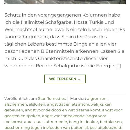
Schutz In den vorangegangenen Kolumnen habe
ich die Heilmittel Schafgarbe, Hosta, Türkis und
Weihnachtspflaume jeweils einzeln beschrieben. Es
kann sehr gut sein, dass Sie in der Praxis des
täglichen Lebens bestimmte Dinge an allen vier
beschriebenen Blütenmitteln erkennen. Lassen Sie
mich kurz das Charakteristischste dieser vier
wiederholen: Bei der Schafgarbe ist die Energie [...]
WEITERLESEN
→
Veröffentlicht am
Star Remedies
|
Markiert
afgrenzen
,
afschermen
,
afsluiten
,
angst dat er iets afschuwelijks kan
gebeuren
,
angst voor de dood en wat daarna komt
,
angst voor
geesten en spoken
,
angst voor onbekende
,
angst voor
toekomst
,
aura
,
aurasluitremedie
,
bang in donker
,
bedplassen
,
bescherming tegen invloeden van buiten af
,
besluiteloosheid
,