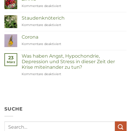
tot
Kommentare deaktiviert
für
Remedies
Zinnia
Staudenknöterich
Kommentare deaktiviert
für
Duizendknoop
Corona
Kommentare deaktiviert
für
Corona
Was haben Angst, Hypochondrie,
23
Depression und Stress in dieser Zeit der
März
Krise miteinander zu tun?
Kommentare deaktiviert
für
Wat
hebben
angst,
hypochondrie,
depressies
en
SUCHE
stress
met
elkaar
te
maken