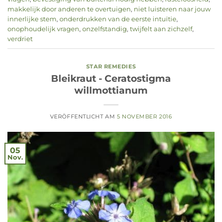
makkelijk door anderen te overtuigen
,
niet luisteren naar jouw
innerlijke stem
,
onderdrukken van de eerste intuïtie
,
onophoudelijk vragen
,
onzelfstandig
,
twijfelt aan zichzelf
,
verdriet
STAR REMEDIES
Bleikraut - Ceratostigma
willmottianum
VERÖFFENTLICHT AM
5 NOVEMBER 2016
05
Nov.