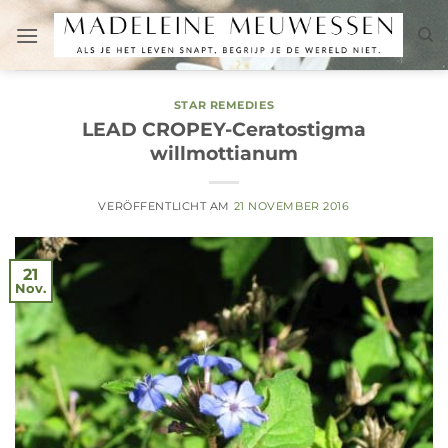
Zum
Inhalt
springen
STAR REMEDIES
LEAD CROPEY-Ceratostigma
willmottianum
VERÖFFENTLICHT AM
21 NOVEMBER 2016
21
Nov.