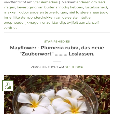
Veröffentlicht am
Star Remedies
|
Markiert
anderen om raad
vragen
,
bevestiging van buitenaf nodig hebben
,
lusteloosheid
,
makkelijk door anderen te overtuigen
,
niet luisteren naar jouw
innerlijke stem
,
onderdrukken van de eerste intuïtie
,
onophoudelijk vragen
,
onzelfstandig
,
twijfelt aan zichzelf
,
verdriet
STAR REMEDIES
Mayflower - Plumeria rubra, das neue
"Zauberwort" .......... Loslassen.
VERÖFFENTLICHT AM
31 JULI 2016
31
Juli