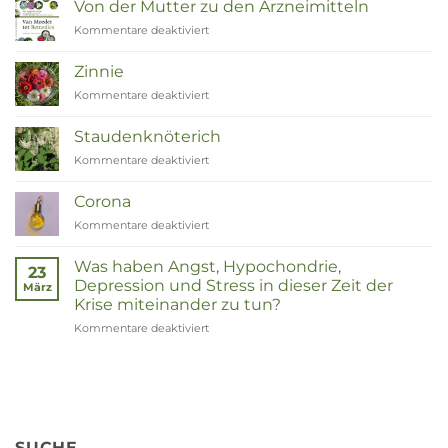
Von der Mutter zu den Arzneimitteln
Kommentare deaktiviert
für
Van
Moeder
Zinnie
tot
Kommentare deaktiviert
für
Remedies
Zinnia
Staudenknöterich
Kommentare deaktiviert
für
Duizendknoop
Corona
Kommentare deaktiviert
für
Corona
Was haben Angst, Hypochondrie,
23
Depression und Stress in dieser Zeit der
März
Krise miteinander zu tun?
Kommentare deaktiviert
für
Wat
hebben
angst,
hypochondrie,
depressies
en
SUCHE
stress