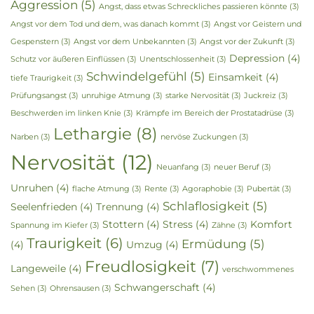
Aggression
(5)
Angst, dass etwas Schreckliches passieren könnte
(3)
Angst vor dem Tod und dem, was danach kommt
(3)
Angst vor Geistern und
Gespenstern
(3)
Angst vor dem Unbekannten
(3)
Angst vor der Zukunft
(3)
Depression
(4)
Schutz vor äußeren Einflüssen
(3)
Unentschlossenheit
(3)
Schwindelgefühl
(5)
Einsamkeit
(4)
tiefe Traurigkeit
(3)
Prüfungsangst
(3)
unruhige Atmung
(3)
starke Nervosität
(3)
Juckreiz
(3)
Beschwerden im linken Knie
(3)
Krämpfe im Bereich der Prostatadrüse
(3)
Lethargie
(8)
Narben
(3)
nervöse Zuckungen
(3)
Nervosität
(12)
Neuanfang
(3)
neuer Beruf
(3)
Unruhen
(4)
flache Atmung
(3)
Rente
(3)
Agoraphobie
(3)
Pubertät
(3)
Schlaflosigkeit
(5)
Seelenfrieden
(4)
Trennung
(4)
Stottern
(4)
Stress
(4)
Komfort
Spannung im Kiefer
(3)
Zähne
(3)
Traurigkeit
(6)
Ermüdung
(5)
(4)
Umzug
(4)
Freudlosigkeit
(7)
Langeweile
(4)
verschwommenes
Schwangerschaft
(4)
Sehen
(3)
Ohrensausen
(3)