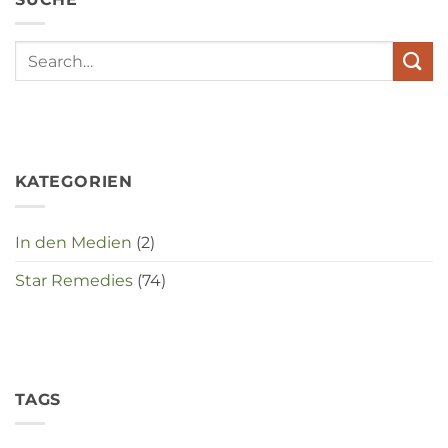
met
elkaar
te
maken
in
deze
crisistijd?
KATEGORIEN
In den Medien
(2)
Star Remedies
(74)
TAGS