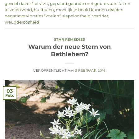
gevoel dat er "iets" zit
,
gepaard gaande met gebrek aan fut en
lusteloosheid
,
huilbuien
,
moeilijk je hoofd kunnen draaien
,
negatieve vibraties "voelen"
,
slapeloosheid
,
verdriet
,
vreugdeloosheid
STAR REMEDIES
Warum der neue Stern von
Bethlehem?
VERÖFFENTLICHT AM
3 FEBRUAR 2016
03
Feb.