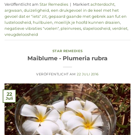
Veröffentlicht am
Star Remedies
|
Markiert
achterdocht
,
argwaan
,
duizeligheid
,
een drukgevoel in de keel met het
gevoel dat er "iets" zit
,
gepaard gaande met gebrek aan fut en
lusteloosheid
,
huilbuien
,
moeilijk je hoofd kunnen draaien
,
negatieve vibraties "voelen"
,
pleinvrees
,
slapeloosheid
,
verdriet
,
vreugdeloosheid
STAR REMEDIES
Maiblume - Plumeria rubra
VERÖFFENTLICHT AM
22 JULI 2016
22
Juli