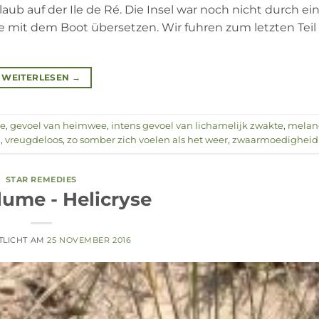
ub auf der Ile de Ré. Die Insel war noch nicht durch ei
it dem Boot übersetzen. Wir fuhren zum letzten Teil 
WEITERLESEN
→
ie
,
gevoel van heimwee
,
intens gevoel van lichamelijk zwakte
,
melan
g
,
vreugdeloos
,
zo somber zich voelen als het weer
,
zwaarmoedigheid
STAR REMEDIES
lume - Helicryse
TLICHT AM
25 NOVEMBER 2016