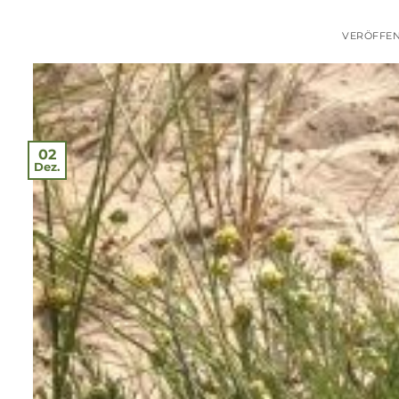
VERÖFFEN
02
Dez.