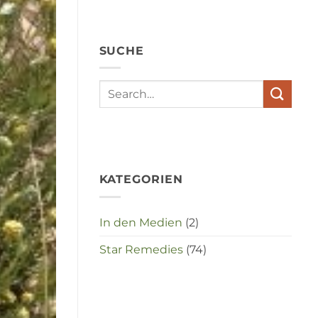
angst,
hypochondrie,
depressies
en
SUCHE
stress
met
elkaar
te
maken
in
deze
crisistijd?
KATEGORIEN
In den Medien
(2)
Star Remedies
(74)