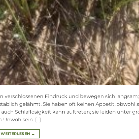
 verschlossenen Eindruck und bewegen sich langsam; 
hstäblich gelähmt. Sie haben oft keinen Appetit, obwohl s
 auch Schlaflosigkeit kann auftreten; sie leiden unter g
Unwohlsein. [...]
WEITERLESEN
→