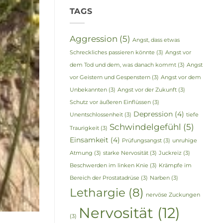
TAGS
Aggression
(5)
Angst, dass etwas
Schreckliches passieren könnte
(3)
Angst vor
dem Tod und dem, was danach kommt
(3)
Angst
vor Geistern und Gespenstern
(3)
Angst vor dem
Unbekannten
(3)
Angst vor der Zukunft
(3)
Schutz vor äußeren Einflüssen
(3)
Depression
(4)
Unentschlossenheit
(3)
tiefe
Schwindelgefühl
(5)
Traurigkeit
(3)
Einsamkeit
(4)
Prüfungsangst
(3)
unruhige
Atmung
(3)
starke Nervosität
(3)
Juckreiz
(3)
Beschwerden im linken Knie
(3)
Krämpfe im
Bereich der Prostatadrüse
(3)
Narben
(3)
Lethargie
(8)
nervöse Zuckungen
Nervosität
(12)
(3)