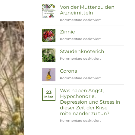
Von der Mutter zu den
Arzneimitteln
Kommentare deaktiviert
für
Van
Moeder
Zinnie
tot
Kommentare deaktiviert
für
Remedies
Zinnia
Staudenknöterich
Kommentare deaktiviert
für
Duizendknoop
Corona
Kommentare deaktiviert
für
Corona
Was haben Angst,
23
Hypochondrie,
März
Depression und Stress in
dieser Zeit der Krise
miteinander zu tun?
Kommentare deaktiviert
für
Wat
hebben