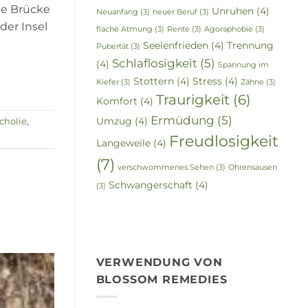
ne Brücke
Unruhen
(4)
Neuanfang
(3)
neuer Beruf
(3)
der Insel
flache Atmung
(3)
Rente
(3)
Agoraphobie
(3)
Seelenfrieden
(4)
Trennung
Pubertät
(3)
Schlaflosigkeit
(5)
(4)
Spannung im
Stottern
(4)
Stress
(4)
Kiefer
(3)
Zähne
(3)
Traurigkeit
(6)
Komfort
(4)
Ermüdung
(5)
Umzug
(4)
cholie
,
Freudlosigkeit
Langeweile
(4)
(7)
verschwommenes Sehen
(3)
Ohrensausen
Schwangerschaft
(4)
(3)
VERWENDUNG VON
BLOSSOM REMEDIES