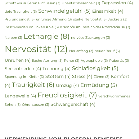
Depression
(4)
Schutz vor äußeren Einflüssen
(3)
Unentschlossenheit
(3)
Schwindelgefühl
(5)
Einsamkeit
(4)
tiefe Traurigkeit
(3)
Prüfungsangst
(3)
unruhige Atmung
(3)
starke Nervosität
(3)
Juckreiz
(3)
Beschwerden im linken Knie
(3)
Krämpfe im Bereich der Prostatadrüse
(3)
Lethargie
(8)
Narben
(3)
nervöse Zuckungen
(3)
Nervosität
(12)
Neuanfang
(3)
neuer Beruf
(3)
Unruhen
(4)
flache Atmung
(3)
Rente
(3)
Agoraphobie
(3)
Pubertät
(3)
Schlaflosigkeit
(5)
Seelenfrieden
(4)
Trennung
(4)
Stottern
(4)
Stress
(4)
Komfort
Spannung im Kiefer
(3)
Zähne
(3)
Traurigkeit
(6)
Ermüdung
(5)
(4)
Umzug
(4)
Freudlosigkeit
(7)
Langeweile
(4)
verschwommenes
Schwangerschaft
(4)
Sehen
(3)
Ohrensausen
(3)