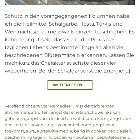
Schutz In den vorangegangenen Kolumnen habe
ich die Heilmittel Schafgarbe, Hosta, Türkis und
Weihnachtspflaume jeweils einzeln beschrieben. Es
kann sehr gut sein, dass Sie in der Praxis des
täglichen Lebens bestimmte Dinge an allen vier
beschriebenen Blütenmitteln erkennen. Lassen Sie
mich kurz das Charakteristischste dieser vier
wiederholen: Bei der Schafgarbe ist die Energie [...]
WEITERLESEN
→
Veröffentlicht am
Star Remedies
|
Markiert
afgrenzen
,
afschermen
,
afsluiten
,
angst dat er iets afschuwelijks kan
gebeuren
,
angst voor de dood en wat daarna komt
,
angst voor
geesten en spoken
,
angst voor onbekende
,
angst voor
toekomst
,
aura
,
aurasluitremedie
,
bang in donker
,
bedplassen
,
bescherming tegen invloeden van buiten af
,
besluiteloosheid
,