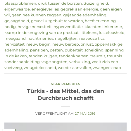
blaasproblemen
,
druk tussen de borsten
,
duizeligheid
,
eigenwaarde
,
energieverlies
,
gebrek aan energie
,
geen eigen
wil
,
geen nee kunnen zeggen
,
gejaagde ademhaling
,
gejaagdheid
,
gevoel uitgebuit te worden
,
heeft erkenning
nodig
,
hevige nervositeit
,
hyperventilatie
,
klachten linkerknie
,
kramp in de omgeving van de prostaat
,
littekens
,
lusteloosheid
,
meegaand
,
nachtmerries
,
nagelbijten
,
nerveuze tics
,
nervositeit
,
nieuw begin
,
nieuw beroep
,
onrust
,
oppervlakkige
ademhaling
,
pensioen
,
pesten
,
puberteit
,
scheiding
,
spanning
in de kaken
,
tanden krijgen
,
tandenknarsen
,
treurnis
,
treurnis
zonder aanleiding
,
vage angsten
,
verhuizing
,
voelt zich een
voetveeg
,
vreugdeloosheid
,
woede-aanvallen
,
zwangerschap
STAR REMEDIES
Türkis - das Mittel, das den
Durchbruch schafft
VERÖFFENTLICHT AM
27 MAI 2016