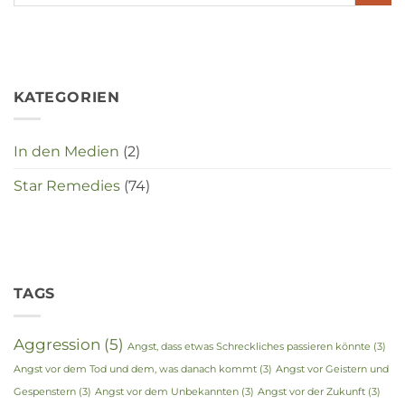
in
deze
crisistijd?
KATEGORIEN
In den Medien
(2)
Star Remedies
(74)
TAGS
Aggression
(5)
Angst, dass etwas Schreckliches passieren könnte
(3)
Angst vor dem Tod und dem, was danach kommt
(3)
Angst vor Geistern und
Gespenstern
(3)
Angst vor dem Unbekannten
(3)
Angst vor der Zukunft
(3)