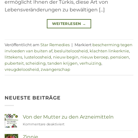
ermöglicht Ihnen der Türkis, diese Art von
Lebensveränderungen zu bewältigen [...]
WEITERLESEN
→
Veröffentlicht am
Star Remedies
|
Markiert
bescherming tegen
invloeden van buiten af
,
besluiteloosheid
,
klachten linkerknie
,
littekens
,
lusteloosheid
,
nieuw begin
,
nieuw beroep
,
pensioen
,
puberteit
,
scheiding
,
tanden krijgen
,
verhuizing
,
vreugdeloosheid
,
zwangerschap
NEUESTE BEITRÄGE
Von der Mutter zu den Arzneimitteln
Kommentare deaktiviert
für
Van
Moeder
Zinnie