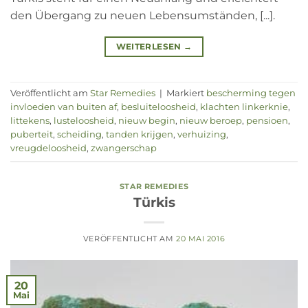
den Übergang zu neuen Lebensumständen, [...].
WEITERLESEN
→
Veröffentlicht am
Star Remedies
|
Markiert
bescherming tegen
invloeden van buiten af
,
besluiteloosheid
,
klachten linkerknie
,
littekens
,
lusteloosheid
,
nieuw begin
,
nieuw beroep
,
pensioen
,
puberteit
,
scheiding
,
tanden krijgen
,
verhuizing
,
vreugdeloosheid
,
zwangerschap
STAR REMEDIES
Türkis
VERÖFFENTLICHT AM
20 MAI 2016
20
Mai