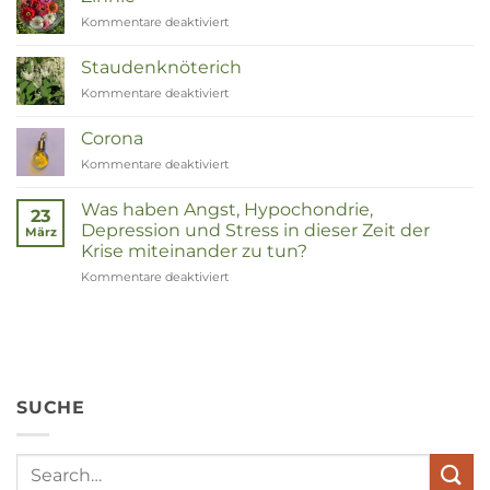
tot
Kommentare deaktiviert
für
Remedies
Zinnia
Staudenknöterich
Kommentare deaktiviert
für
Duizendknoop
Corona
Kommentare deaktiviert
für
Corona
Was haben Angst, Hypochondrie,
23
Depression und Stress in dieser Zeit der
März
Krise miteinander zu tun?
Kommentare deaktiviert
für
Wat
hebben
angst,
hypochondrie,
depressies
en
SUCHE
stress
met
elkaar
te
maken