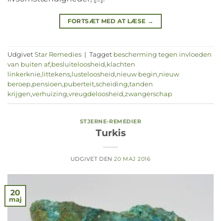
FORTSÆT MED AT LÆSE
→
Udgivet
Star Remedies
|
Tagget
bescherming tegen invloeden
van buiten af
,
besluiteloosheid
,
klachten
linkerknie
,
littekens
,
lusteloosheid
,
nieuw begin
,
nieuw
beroep
,
pensioen
,
puberteit
,
scheiding
,
tanden
krijgen
,
verhuizing
,
vreugdeloosheid
,
zwangerschap
STJERNE-REMEDIER
Turkis
UDGIVET DEN
20 MAJ 2016
20
maj