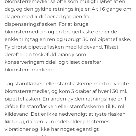
blomsterremedier så ofte som muligt i løbet af en
dag, og den gyldne retningslinje er: 4 til 6 gange om
dagen med 4 dråber ad gangen fra
dispenseringsflasken. For at bruge
blomstermedicin og en brugerflaske er her de
enkle trin; tag en ren og ubrugt 30 ml pipetteflaske.
Fyld først pipetteflasken med kildevand. Tilsæt
derefter en teskefuld brandy som
konserveringsmiddel, og tilsæt derefter
blomsterremedierne.
Tag stamflasken eller stamflaskerne med de valgte
blomsterremedier, og kom 3 dråber af hver i 30 ml.
pipetteflasken. En anden gylden retningslinje er: 1
dråbe fra stamflasken eller stamflaskerne til 10 ml
kildevand. Det er ikke nødvendigt at ryste flasken
før brug, da den kun indeholder planternes
vibrationer og ikke har noget egentligt