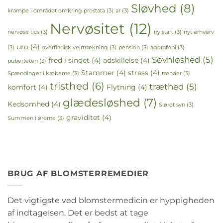
Sløvhed
(8)
krampe i området omkring prostata
(3)
ar
(3)
Nervøsitet
(12)
nervøse tics
(3)
ny start
(3)
nyt erhverv
uro
(4)
(3)
overfladisk vejrtrækning
(3)
pension
(3)
agorafobi
(3)
Søvnløshed
(5)
fred i sindet
(4)
adskillelse
(4)
puberteten
(3)
Stammer
(4)
stress
(4)
Spændinger i kæberne
(3)
tænder
(3)
tristhed
(6)
træthed
(5)
komfort
(4)
Flytning
(4)
glædesløshed
(7)
Kedsomhed
(4)
Sløret syn
(3)
graviditet
(4)
Summen i ørerne
(3)
BRUG AF BLOMSTERREMEDIER
Det vigtigste ved blomstermedicin er hyppigheden
af indtagelsen. Det er bedst at tage