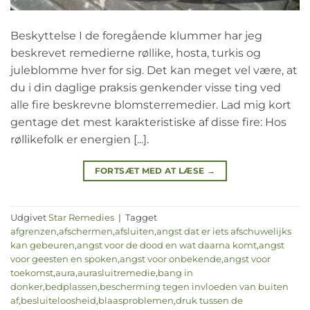
Beskyttelse I de foregående klummer har jeg
beskrevet remedierne røllike, hosta, turkis og
juleblomme hver for sig. Det kan meget vel være, at
du i din daglige praksis genkender visse ting ved
alle fire beskrevne blomsterremedier. Lad mig kort
gentage det mest karakteristiske af disse fire: Hos
røllikefolk er energien [...].
FORTSÆT MED AT LÆSE
→
Udgivet
Star Remedies
|
Tagget
afgrenzen
,
afschermen
,
afsluiten
,
angst dat er iets afschuwelijks
kan gebeuren
,
angst voor de dood en wat daarna komt
,
angst
voor geesten en spoken
,
angst voor onbekende
,
angst voor
toekomst
,
aura
,
aurasluitremedie
,
bang in
donker
,
bedplassen
,
bescherming tegen invloeden van buiten
af
,
besluiteloosheid
,
blaasproblemen
,
druk tussen de