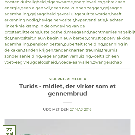
borsten
,
duizeligheid
,
eigenwaarde
,
energieverlies
,
gebrek aan
energie
,
geen eigen wil
,
geen nee kunnen zeggen
,
gejaagde
ademhaling
,
gejaagdheid
,
gevoel uitgebuit te worden
,
heeft
erkenning nodig
,
hevige nervositeit
,
hyperventilatie
,
klachten
linkerknie
,
kramp in de omgeving van de
prostaat
,
littekens
,
lusteloosheid
,
meegaand
,
nachtmerries
,
nagelbij
tics
,
nervositeit
,
nieuw begin
,
nieuw beroep
,
onrust
,
oppervlakkige
ademhaling
,
pensioen
,
pesten
,
puberteit
,
scheiding
,
spanning in
de kaken
,
tanden krijgen
,
tandenknarsen
,
treurnis
,
treurnis
zonder aanleiding
,
vage angsten
,
verhuizing
,
voelt zich een
voetveeg
,
vreugdeloosheid
,
woede-aanvallen
,
zwangerschap
STJERNE-REMEDIER
Turkis - midlet, der virker som et
gennembrud
UDGIVET DEN
27 MAJ 2016
27
maj