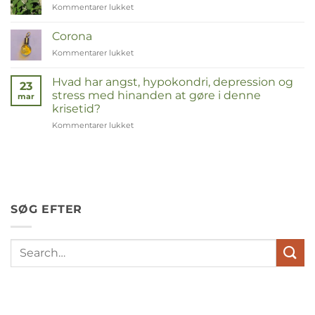
Kommentarer lukket
til
Duizendknoop
Corona
Kommentarer lukket
til
Corona
Hvad har angst, hypokondri, depression og
23
stress med hinanden at gøre i denne
mar
krisetid?
Kommentarer lukket
til
Wat
hebben
angst,
hypochondrie,
depressies
en
SØG EFTER
stress
met
elkaar
te
maken
in
deze
crisistijd?