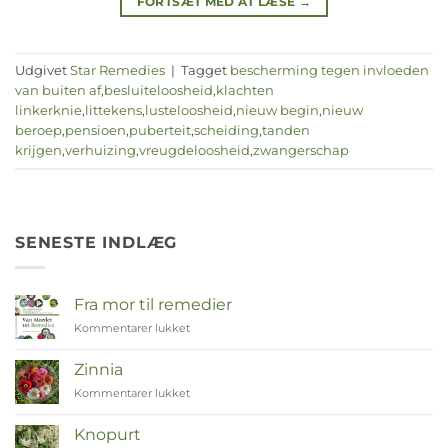
FORTSÆT MED AT LÆSE
→
Udgivet
Star Remedies
|
Tagget
bescherming tegen invloeden
van buiten af
,
besluiteloosheid
,
klachten
linkerknie
,
littekens
,
lusteloosheid
,
nieuw begin
,
nieuw
beroep
,
pensioen
,
puberteit
,
scheiding
,
tanden
krijgen
,
verhuizing
,
vreugdeloosheid
,
zwangerschap
SENESTE INDLÆG
Fra mor til remedier
Kommentarer lukket
til
Van
Moeder
Zinnia
tot
Kommentarer lukket
til
Remedies
Zinnia
Knopurt