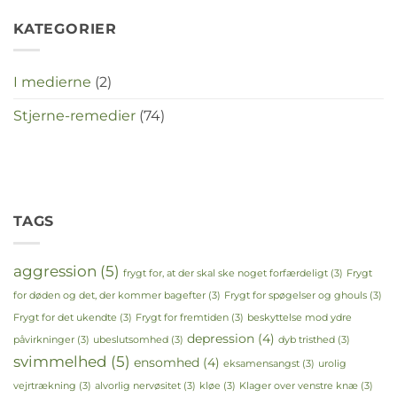
KATEGORIER
I medierne
(2)
Stjerne-remedier
(74)
TAGS
aggression
(5)
frygt for, at der skal ske noget forfærdeligt
(3)
Frygt
for døden og det, der kommer bagefter
(3)
Frygt for spøgelser og ghouls
(3)
Frygt for det ukendte
(3)
Frygt for fremtiden
(3)
beskyttelse mod ydre
depression
(4)
påvirkninger
(3)
ubeslutsomhed
(3)
dyb tristhed
(3)
svimmelhed
(5)
ensomhed
(4)
eksamensangst
(3)
urolig
vejrtrækning
(3)
alvorlig nervøsitet
(3)
kløe
(3)
Klager over venstre knæ
(3)