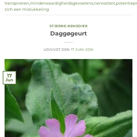
transpireren
,
minderwaardigheidsgevoelens
,
nervositeit
,
potentiep
zich een mislukkeling
STJERNE-REMEDIER
Daggøgeurt
UDGIVET DEN
17 JUNI 2016
17
Jun