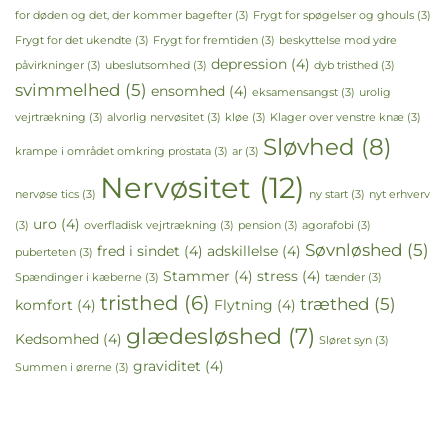
for døden og det, der kommer bagefter
(3)
Frygt for spøgelser og ghouls
(3)
Frygt for det ukendte
(3)
Frygt for fremtiden
(3)
beskyttelse mod ydre
depression
(4)
påvirkninger
(3)
ubeslutsomhed
(3)
dyb tristhed
(3)
svimmelhed
(5)
ensomhed
(4)
eksamensangst
(3)
urolig
vejrtrækning
(3)
alvorlig nervøsitet
(3)
kløe
(3)
Klager over venstre knæ
(3)
Sløvhed
(8)
krampe i området omkring prostata
(3)
ar
(3)
Nervøsitet
(12)
nervøse tics
(3)
ny start
(3)
nyt erhverv
uro
(4)
(3)
overfladisk vejrtrækning
(3)
pension
(3)
agorafobi
(3)
Søvnløshed
(5)
fred i sindet
(4)
adskillelse
(4)
puberteten
(3)
Stammer
(4)
stress
(4)
Spændinger i kæberne
(3)
tænder
(3)
tristhed
(6)
træthed
(5)
komfort
(4)
Flytning
(4)
glædesløshed
(7)
Kedsomhed
(4)
Sløret syn
(3)
graviditet
(4)
Summen i ørerne
(3)