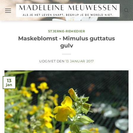
Fortsæt
til
indhold
STJERNE-REMEDIER
Maskeblomst - Mimulus guttatus
gulv
UDGIVET DEN
13 JANUAR 2017
13
jan