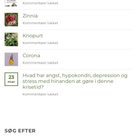
Kommentarer lukket
til
Van
Moeder
Zinnia
tot
Kommentarer lukket
til
Remedies
Zinnia
Knopurt
Kommentarer lukket
til
Duizendknoop
Corona
Kommentarer lukket
til
Corona
Hvad har angst, hypokondri, depression og
23
stress med hinanden at gøre i denne
mar
krisetid?
Kommentarer lukket
til
Wat
hebben
angst,
hypochondrie,
depressies
en
SØG EFTER
stress
met