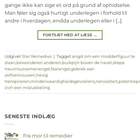
gange ikke kan sige et ord på grund af ophidselse.
Man føler sig også hurtigt underlegen i forhold til
andre i hverdagen, endda underlegen eller i [...].
FORTSÆT MED AT LÆSE
→
Udgivet
Star Remedies
|
Tagget
angst om een modderfiguur te
slaan
,
bewonderen anderen
,
buikpijn boven de navel
,
diepe
treurnis
,
examenangst
,
faalangst
,
gebrek aan
zelfvertrouwen
,
hevig
transpireren
,
minderwaardigheidsgevoelens
,
nervositeit
,
potentiep
zich een mislukkeling
SENESTE INDLÆG
Fra mor til remedier