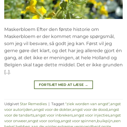
Maskerbloem Efter den første historie om
Maskerbloem er der kommet mange spørgsmål,
som jeg vil besvare, så godt jeg kan. Først vil jeg
gerne gøre det klart, og det har jeg allerede gjort én
gang, at det ikke er meningen, at hele Holland og
Belgien skal tage dette middel. Det er ikke grunden
[...].
FORTSÆT MED AT LÆSE
→
Udgivet
Star Remedies
|
Tagget
"ziek worden van angst"
,
angst
voor autorijden
,
angst voor de dokter
,
angst voor de dood
,
angst
voor de tandarts
,
angst voor inbrekers
,
angst voor injecties
,
angst
voor onweer
,
angst voor oorlog
,
angst voor spinnen
,
buikpijn
,
een
hekel hebben aan de winter
,
extreme vermoeidheid
,
grote