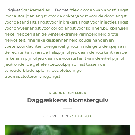
Udgivet
Star Remedies
|
Tagget
"ziek worden van angst"
,
angst
voor autorijden
,
angst voor de dokter
,
angst voor de dood
,
angst
voor de tandarts
,
angst voor inbrekers
,
angst voor injecties
,
angst
voor onweer
,
angst voor oorlog
,
angst voor spinnen
,
buikpijn
,
een
hekel hebben aan de winter
,
extreme vermoeidheid
,
grote
nervositeit
,
innerlijke gespannenheid
,
koude handen en
voeten
,
oorklachten
,
overgevoelig voor harde geluiden
,
pijn aan
de rechterkant van de hals
,
pijn of jeuk aan de voorkant van de
linkerarm
,
pijn of jeuk aan de voorste helft van de eikel
,
pijn of
jeuk onder de gehele voetzool
,
pijn of last tussen de
schouderbladen
,
pleinvrees
,
plotselinge
treurnis
,
stotteren
,
vliegangst
STJERNE-REMEDIER
Daggækkens blomstergulv
UDGIVET DEN
23 JUNI 2016