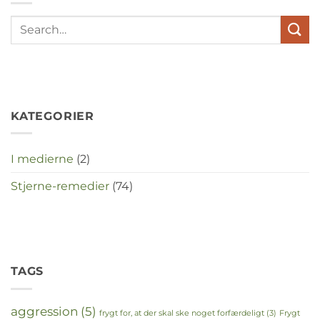
elkaar
te
maken
in
deze
crisistijd?
KATEGORIER
I medierne
(2)
Stjerne-remedier
(74)
TAGS
aggression
(5)
frygt for, at der skal ske noget forfærdeligt
(3)
Frygt