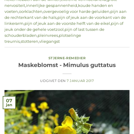
nervositeit
,
innerlijke gespannenheid
,
koude handen en
voeten
,
oorklachten
,
overgevoelig voor harde geluiden
,
pijn aan
de rechterkant van de hals
,
pijn of jeuk aan de voorkant van de
linkerarm
,
pijn of jeuk aan de voorste helft van de eikel
,
pijn of
jeuk onder de gehele voetzool
,
pijn of last tussen de
schouderbladen
,
pleinvrees
,
plotselinge
treurnis
,
stotteren
,
vliegangst
STJERNE-REMEDIER
Maskeblomst - Mimulus guttatus
UDGIVET DEN
7 JANUAR 2017
07
jan