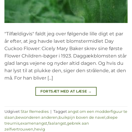
"Tilfældigvis" faldt jeg over følgende lille digt et par
år efter, at jeg havde lavet blomstermidlet Day
Cuckoo Flower: Cicely Mary Baker skrev sine første
Flower Children-bøger i 1923. Daggækblomsten står
glad langs vejene og nyder altid dagen. Og hvis du
har lyst til at plukke den, siger den strålende, at den
må. For han bliver [...]
FORTSÆT MED AT LÆSE
→
Udgivet
Star Remedies
|
Tagget
angst om een modderfiguur te
slaan
,
bewonderen anderen
,
buikpijn boven de navel
,
diepe
treurnis
,
examenangst
,
faalangst
,
gebrek aan
zelfvertrouwen
,
hevig