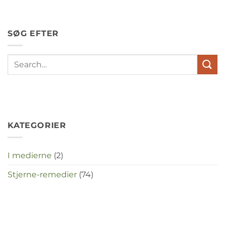
hypochondrie,
depressies
en
SØG EFTER
stress
met
elkaar
te
maken
in
deze
crisistijd?
KATEGORIER
I medierne
(2)
Stjerne-remedier
(74)