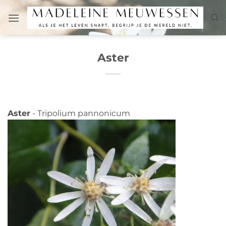
Fortsæt
til
indhold
Aster
Aster
- Tripolium pannonicum