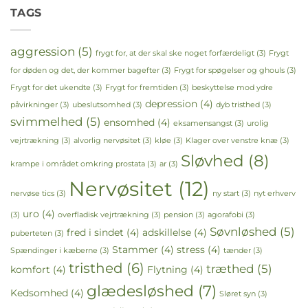
TAGS
aggression
(5)
frygt for, at der skal ske noget forfærdeligt
(3)
Frygt
for døden og det, der kommer bagefter
(3)
Frygt for spøgelser og ghouls
(3)
Frygt for det ukendte
(3)
Frygt for fremtiden
(3)
beskyttelse mod ydre
depression
(4)
påvirkninger
(3)
ubeslutsomhed
(3)
dyb tristhed
(3)
svimmelhed
(5)
ensomhed
(4)
eksamensangst
(3)
urolig
vejrtrækning
(3)
alvorlig nervøsitet
(3)
kløe
(3)
Klager over venstre knæ
(3)
Sløvhed
(8)
krampe i området omkring prostata
(3)
ar
(3)
Nervøsitet
(12)
nervøse tics
(3)
ny start
(3)
nyt erhverv
uro
(4)
(3)
overfladisk vejrtrækning
(3)
pension
(3)
agorafobi
(3)
Søvnløshed
(5)
fred i sindet
(4)
adskillelse
(4)
puberteten
(3)
Stammer
(4)
stress
(4)
Spændinger i kæberne
(3)
tænder
(3)
tristhed
(6)
træthed
(5)
komfort
(4)
Flytning
(4)
glædesløshed
(7)
Kedsomhed
(4)
Sløret syn
(3)