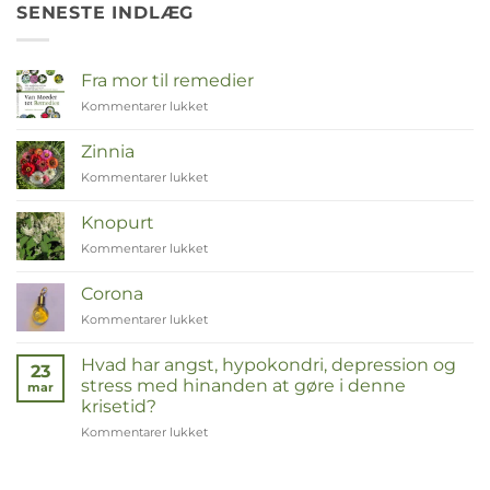
SENESTE INDLÆG
Fra mor til remedier
Kommentarer lukket
til
Van
Moeder
Zinnia
tot
Kommentarer lukket
til
Remedies
Zinnia
Knopurt
Kommentarer lukket
til
Duizendknoop
Corona
Kommentarer lukket
til
Corona
Hvad har angst, hypokondri, depression og
23
stress med hinanden at gøre i denne
mar
krisetid?
Kommentarer lukket
til
Wat
hebben
angst,