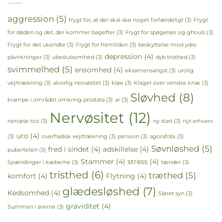
aggression
(5)
frygt for, at der skal ske noget forfærdeligt
(3)
Frygt
for døden og det, der kommer bagefter
(3)
Frygt for spøgelser og ghouls
(3)
Frygt for det ukendte
(3)
Frygt for fremtiden
(3)
beskyttelse mod ydre
depression
(4)
påvirkninger
(3)
ubeslutsomhed
(3)
dyb tristhed
(3)
svimmelhed
(5)
ensomhed
(4)
eksamensangst
(3)
urolig
vejrtrækning
(3)
alvorlig nervøsitet
(3)
kløe
(3)
Klager over venstre knæ
(3)
Sløvhed
(8)
krampe i området omkring prostata
(3)
ar
(3)
Nervøsitet
(12)
nervøse tics
(3)
ny start
(3)
nyt erhverv
uro
(4)
(3)
overfladisk vejrtrækning
(3)
pension
(3)
agorafobi
(3)
Søvnløshed
(5)
fred i sindet
(4)
adskillelse
(4)
puberteten
(3)
Stammer
(4)
stress
(4)
Spændinger i kæberne
(3)
tænder
(3)
tristhed
(6)
træthed
(5)
komfort
(4)
Flytning
(4)
glædesløshed
(7)
Kedsomhed
(4)
Sløret syn
(3)
graviditet
(4)
Summen i ørerne
(3)