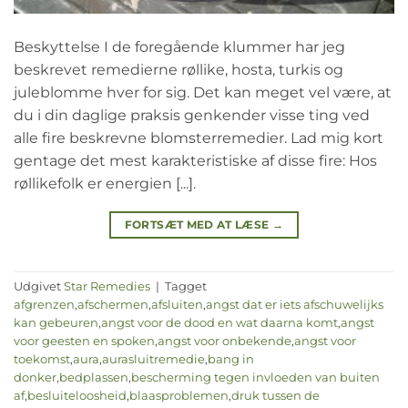
Beskyttelse I de foregående klummer har jeg
beskrevet remedierne røllike, hosta, turkis og
juleblomme hver for sig. Det kan meget vel være, at
du i din daglige praksis genkender visse ting ved
alle fire beskrevne blomsterremedier. Lad mig kort
gentage det mest karakteristiske af disse fire: Hos
røllikefolk er energien [...].
FORTSÆT MED AT LÆSE
→
Udgivet
Star Remedies
|
Tagget
afgrenzen
,
afschermen
,
afsluiten
,
angst dat er iets afschuwelijks
kan gebeuren
,
angst voor de dood en wat daarna komt
,
angst
voor geesten en spoken
,
angst voor onbekende
,
angst voor
toekomst
,
aura
,
aurasluitremedie
,
bang in
donker
,
bedplassen
,
bescherming tegen invloeden van buiten
af
,
besluiteloosheid
,
blaasproblemen
,
druk tussen de