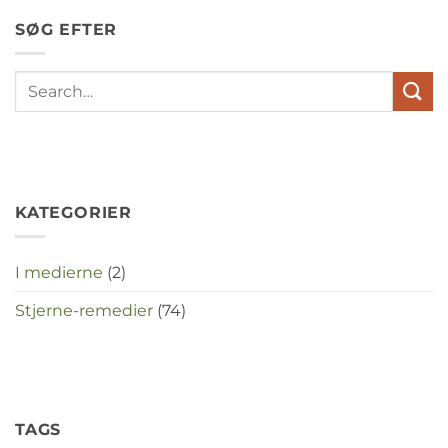
en
SØG EFTER
stress
met
elkaar
te
maken
in
deze
crisistijd?
KATEGORIER
I medierne
(2)
Stjerne-remedier
(74)
TAGS