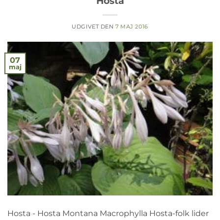
Hosta
UDGIVET DEN
7 MAJ 2016
07
maj
Hosta - Hosta Montana Macrophylla Hosta-folk lider