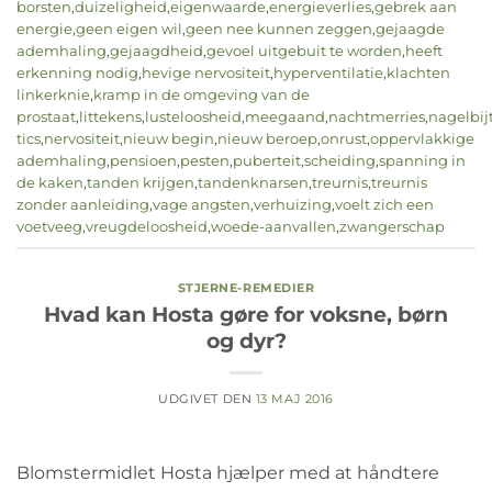
borsten
,
duizeligheid
,
eigenwaarde
,
energieverlies
,
gebrek aan
energie
,
geen eigen wil
,
geen nee kunnen zeggen
,
gejaagde
ademhaling
,
gejaagdheid
,
gevoel uitgebuit te worden
,
heeft
erkenning nodig
,
hevige nervositeit
,
hyperventilatie
,
klachten
linkerknie
,
kramp in de omgeving van de
prostaat
,
littekens
,
lusteloosheid
,
meegaand
,
nachtmerries
,
nagelbij
tics
,
nervositeit
,
nieuw begin
,
nieuw beroep
,
onrust
,
oppervlakkige
ademhaling
,
pensioen
,
pesten
,
puberteit
,
scheiding
,
spanning in
de kaken
,
tanden krijgen
,
tandenknarsen
,
treurnis
,
treurnis
zonder aanleiding
,
vage angsten
,
verhuizing
,
voelt zich een
voetveeg
,
vreugdeloosheid
,
woede-aanvallen
,
zwangerschap
STJERNE-REMEDIER
Hvad kan Hosta gøre for voksne, børn
og dyr?
UDGIVET DEN
13 MAJ 2016
Blomstermidlet Hosta hjælper med at håndtere