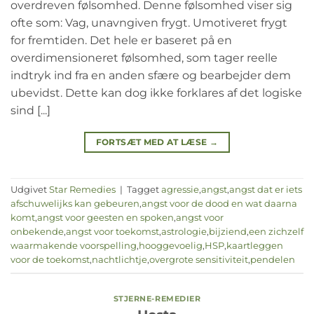
overdreven følsomhed. Denne følsomhed viser sig
ofte som: Vag, unavngiven frygt. Umotiveret frygt
for fremtiden. Det hele er baseret på en
overdimensioneret følsomhed, som tager reelle
indtryk ind fra en anden sfære og bearbejder dem
ubevidst. Dette kan dog ikke forklares af det logiske
sind [...]
FORTSÆT MED AT LÆSE
→
Udgivet
Star Remedies
|
Tagget
agressie
,
angst
,
angst dat er iets
afschuwelijks kan gebeuren
,
angst voor de dood en wat daarna
komt
,
angst voor geesten en spoken
,
angst voor
onbekende
,
angst voor toekomst
,
astrologie
,
bijziend
,
een zichzelf
waarmakende voorspelling
,
hooggevoelig
,
HSP
,
kaartleggen
voor de toekomst
,
nachtlichtje
,
overgrote sensitiviteit
,
pendelen
STJERNE-REMEDIER