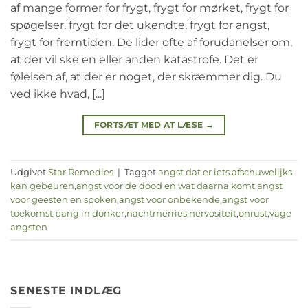
af mange former for frygt, frygt for mørket, frygt for
spøgelser, frygt for det ukendte, frygt for angst,
frygt for fremtiden. De lider ofte af forudanelser om,
at der vil ske en eller anden katastrofe. Det er
følelsen af, at der er noget, der skræmmer dig. Du
ved ikke hvad, [...]
FORTSÆT MED AT LÆSE
→
Udgivet
Star Remedies
|
Tagget
angst dat er iets afschuwelijks
kan gebeuren
,
angst voor de dood en wat daarna komt
,
angst
voor geesten en spoken
,
angst voor onbekende
,
angst voor
toekomst
,
bang in donker
,
nachtmerries
,
nervositeit
,
onrust
,
vage
angsten
SENESTE INDLÆG