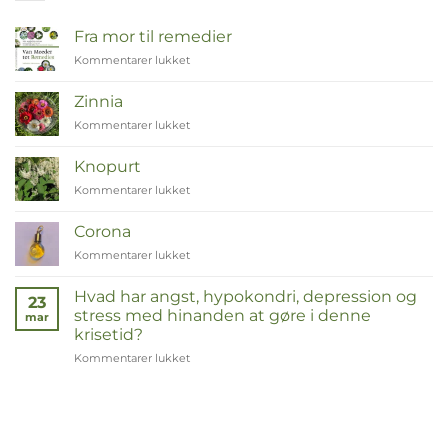
Fra mor til remedier
Kommentarer lukket
til
Van
Moeder
Zinnia
tot
Kommentarer lukket
til
Remedies
Zinnia
Knopurt
Kommentarer lukket
til
Duizendknoop
Corona
Kommentarer lukket
til
Corona
Hvad har angst, hypokondri, depression og
23
stress med hinanden at gøre i denne
mar
krisetid?
Kommentarer lukket
til
Wat
hebben
angst,
hypochondrie,
depressies