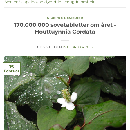
"voelen"
,
slapeloosheid
,
verdriet
,
vreugdeloosheid
STJERNE-REMEDIER
170.000.000 sovetabletter om året -
Houttuynnia Cordata
UDGIVET DEN
15 FEBRUAR 2016
15
Februar