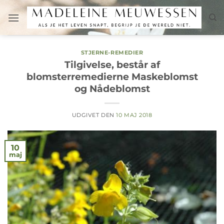
Fortsæt
til
indhold
STJERNE-REMEDIER
Tilgivelse, består af
blomsterremedierne Maskeblomst
og Nådeblomst
UDGIVET DEN
10 MAJ 2018
10
maj