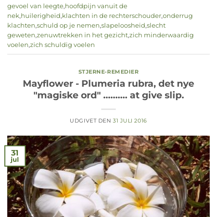
gevoel van leegte
,
hoofdpijn vanuit de
nek
,
huilerigheid
,
klachten in de rechterschouder
,
onderrug
klachten
,
schuld op je nemen
,
slapeloosheid
,
slecht
geweten
,
zenuwtrekken in het gezicht
,
zich minderwaardig
voelen
,
zich schuldig voelen
STJERNE-REMEDIER
Mayflower - Plumeria rubra, det nye
"magiske ord" .......... at give slip.
UDGIVET DEN
31 JULI 2016
31
jul