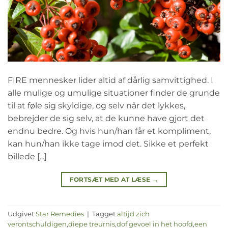
FIRE mennesker lider altid af dårlig samvittighed. I
alle mulige og umulige situationer finder de grunde
til at føle sig skyldige, og selv når det lykkes,
bebrejder de sig selv, at de kunne have gjort det
endnu bedre. Og hvis hun/han får et kompliment,
kan hun/han ikke tage imod det. Sikke et perfekt
billede [...]
FORTSÆT MED AT LÆSE
→
Udgivet
Star Remedies
|
Tagget
altijd zich
verontschuldigen
,
diepe treurnis
,
dof gevoel in het hoofd
,
een