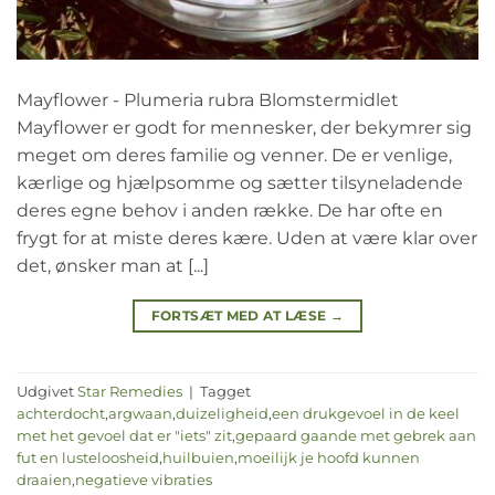
Mayflower - Plumeria rubra Blomstermidlet
Mayflower er godt for mennesker, der bekymrer sig
meget om deres familie og venner. De er venlige,
kærlige og hjælpsomme og sætter tilsyneladende
deres egne behov i anden række. De har ofte en
frygt for at miste deres kære. Uden at være klar over
det, ønsker man at [...]
FORTSÆT MED AT LÆSE
→
Udgivet
Star Remedies
|
Tagget
achterdocht
,
argwaan
,
duizeligheid
,
een drukgevoel in de keel
met het gevoel dat er "iets" zit
,
gepaard gaande met gebrek aan
fut en lusteloosheid
,
huilbuien
,
moeilijk je hoofd kunnen
draaien
,
negatieve vibraties