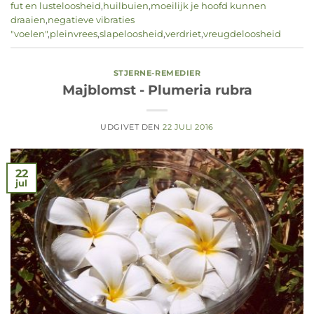
fut en lusteloosheid
,
huilbuien
,
moeilijk je hoofd kunnen
draaien
,
negatieve vibraties
"voelen"
,
pleinvrees
,
slapeloosheid
,
verdriet
,
vreugdeloosheid
STJERNE-REMEDIER
Majblomst - Plumeria rubra
UDGIVET DEN
22 JULI 2016
22
jul