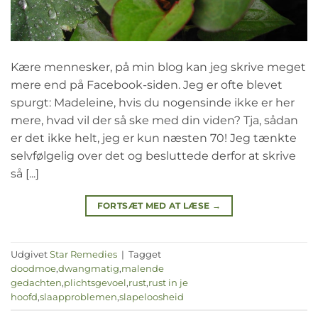
Kære mennesker, på min blog kan jeg skrive meget
mere end på Facebook-siden. Jeg er ofte blevet
spurgt: Madeleine, hvis du nogensinde ikke er her
mere, hvad vil der så ske med din viden? Tja, sådan
er det ikke helt, jeg er kun næsten 70! Jeg tænkte
selvfølgelig over det og besluttede derfor at skrive
så [...]
FORTSÆT MED AT LÆSE
→
Udgivet
Star Remedies
|
Tagget
doodmoe
,
dwangmatig
,
malende
gedachten
,
plichtsgevoel
,
rust
,
rust in je
hoofd
,
slaapproblemen
,
slapeloosheid