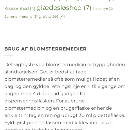
glædesløshed
(7)
Kedsomhed
(4)
Sløret syn
(3)
graviditet
(4)
Summen i ørerne
(3)
BRUG AF BLOMSTERREMEDIER
Det vigtigste ved blomstermedicin er hyppigheden
af indtagelsen. Det er bedst at tage
blomsterremedier så ofte som muligt i løbet af en
dag, og den gyldne retningslinje er: 4 til 6 gange om
dagen med 4 dråber ad gangen fra
dispenseringsflasken. For at bruge
blomstermedicin og en brugerflaske er her de
enkle trin; tag en ren og ubrugt 30 ml pipetteflaske.
Fyld først pipetteflasken med kildevand. Tilsæt
derefter en teskefuld brandy som