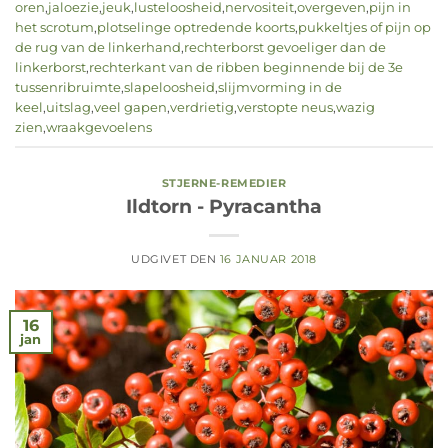
oren
,
jaloezie
,
jeuk
,
lusteloosheid
,
nervositeit
,
overgeven
,
pijn in
het scrotum
,
plotselinge optredende koorts
,
pukkeltjes of pijn op
de rug van de linkerhand
,
rechterborst gevoeliger dan de
linkerborst
,
rechterkant van de ribben beginnende bij de 3e
tussenribruimte
,
slapeloosheid
,
slijmvorming in de
keel
,
uitslag
,
veel gapen
,
verdrietig
,
verstopte neus
,
wazig
zien
,
wraakgevoelens
STJERNE-REMEDIER
Ildtorn - Pyracantha
UDGIVET DEN
16 JANUAR 2018
16
jan