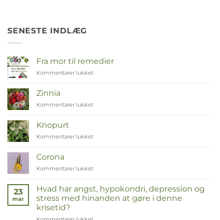
SENESTE INDLÆG
Fra mor til remedier
Kommentarer lukket
til
Van
Moeder
Zinnia
tot
Kommentarer lukket
til
Remedies
Zinnia
Knopurt
Kommentarer lukket
til
Duizendknoop
Corona
Kommentarer lukket
til
Corona
Hvad har angst, hypokondri, depression og
23
stress med hinanden at gøre i denne
mar
krisetid?
Kommentarer lukket
til