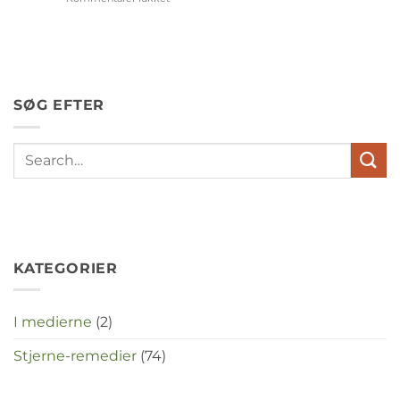
Wat
hebben
angst,
hypochondrie,
depressies
en
SØG EFTER
stress
met
elkaar
te
maken
in
deze
crisistijd?
KATEGORIER
I medierne
(2)
Stjerne-remedier
(74)