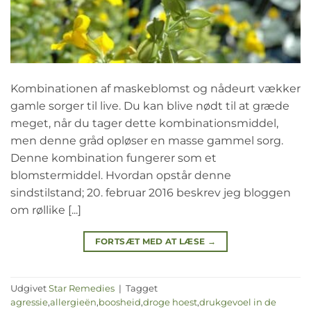
Kombinationen af maskeblomst og nådeurt vækker
gamle sorger til live. Du kan blive nødt til at græde
meget, når du tager dette kombinationsmiddel,
men denne gråd opløser en masse gammel sorg.
Denne kombination fungerer som et
blomstermiddel. Hvordan opstår denne
sindstilstand; 20. februar 2016 beskrev jeg bloggen
om røllike [...]
FORTSÆT MED AT LÆSE
→
Udgivet
Star Remedies
|
Tagget
agressie
,
allergieën
,
boosheid
,
droge hoest
,
drukgevoel in de