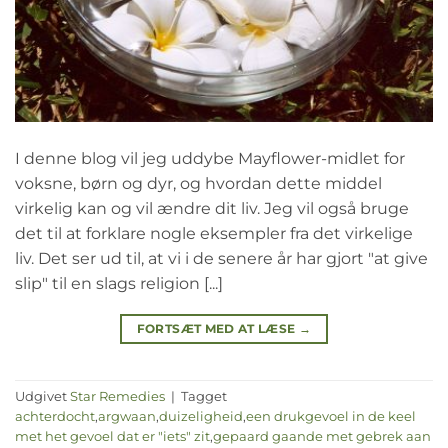
I denne blog vil jeg uddybe Mayflower-midlet for
voksne, børn og dyr, og hvordan dette middel
virkelig kan og vil ændre dit liv. Jeg vil også bruge
det til at forklare nogle eksempler fra det virkelige
liv. Det ser ud til, at vi i de senere år har gjort "at give
slip" til en slags religion [...]
FORTSÆT MED AT LÆSE
→
Udgivet
Star Remedies
|
Tagget
achterdocht
,
argwaan
,
duizeligheid
,
een drukgevoel in de keel
met het gevoel dat er "iets" zit
,
gepaard gaande met gebrek aan