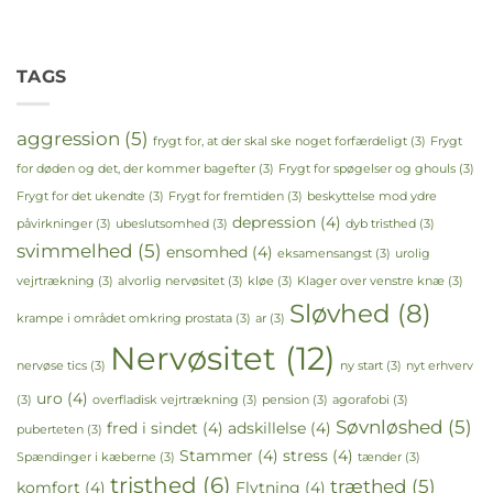
TAGS
aggression
(5)
frygt for, at der skal ske noget forfærdeligt
(3)
Frygt
for døden og det, der kommer bagefter
(3)
Frygt for spøgelser og ghouls
(3)
Frygt for det ukendte
(3)
Frygt for fremtiden
(3)
beskyttelse mod ydre
depression
(4)
påvirkninger
(3)
ubeslutsomhed
(3)
dyb tristhed
(3)
svimmelhed
(5)
ensomhed
(4)
eksamensangst
(3)
urolig
vejrtrækning
(3)
alvorlig nervøsitet
(3)
kløe
(3)
Klager over venstre knæ
(3)
Sløvhed
(8)
krampe i området omkring prostata
(3)
ar
(3)
Nervøsitet
(12)
nervøse tics
(3)
ny start
(3)
nyt erhverv
uro
(4)
(3)
overfladisk vejrtrækning
(3)
pension
(3)
agorafobi
(3)
Søvnløshed
(5)
fred i sindet
(4)
adskillelse
(4)
puberteten
(3)
Stammer
(4)
stress
(4)
Spændinger i kæberne
(3)
tænder
(3)
tristhed
(6)
træthed
(5)
komfort
(4)
Flytning
(4)