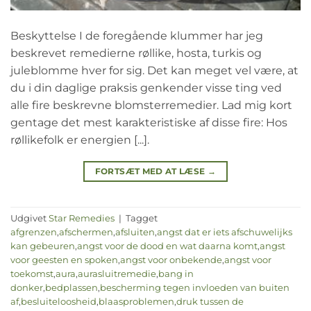
Beskyttelse I de foregående klummer har jeg
beskrevet remedierne røllike, hosta, turkis og
juleblomme hver for sig. Det kan meget vel være, at
du i din daglige praksis genkender visse ting ved
alle fire beskrevne blomsterremedier. Lad mig kort
gentage det mest karakteristiske af disse fire: Hos
røllikefolk er energien [...].
FORTSÆT MED AT LÆSE
→
Udgivet
Star Remedies
|
Tagget
afgrenzen
,
afschermen
,
afsluiten
,
angst dat er iets afschuwelijks
kan gebeuren
,
angst voor de dood en wat daarna komt
,
angst
voor geesten en spoken
,
angst voor onbekende
,
angst voor
toekomst
,
aura
,
aurasluitremedie
,
bang in
donker
,
bedplassen
,
bescherming tegen invloeden van buiten
af
,
besluiteloosheid
,
blaasproblemen
,
druk tussen de