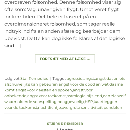
overdreven følsomhed. Denne følsomhed viser sig
ofte som: Vag, unavngiven frygt. Umotiveret frygt
for fremtiden. Det hele er baseret på en
overdimensioneret følsomhed, som tager reelle
indtryk ind fra en anden sfære og bearbejder dem
ubevidst. Dette kan dog ikke forklares af det logiske
sind [...]
FORTSÆT MED AT LÆSE
→
Udgivet
Star Remedies
|
Tagget
agressie
,
angst
,
angst dat er iets
afschuwelijks kan gebeuren
,
angst voor de dood en wat daarna
komt
,
angst voor geesten en spoken
,
angst voor
onbekende
,
angst voor toekomst
,
astrologie
,
bijziend
,
een zichzelf
waarmakende voorspelling
,
hooggevoelig
,
HSP
,
kaartleggen
voor de toekomst
,
nachtlichtje
,
overgrote sensitiviteit
,
pendelen
STJERNE-REMEDIER