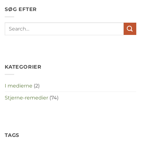
en
SØG EFTER
stress
met
elkaar
te
maken
in
deze
crisistijd?
KATEGORIER
I medierne
(2)
Stjerne-remedier
(74)
TAGS