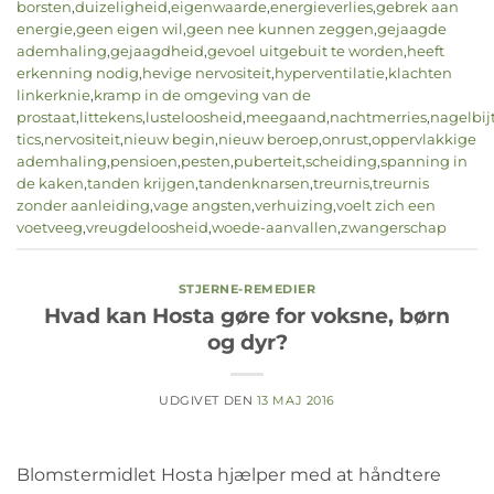
borsten
,
duizeligheid
,
eigenwaarde
,
energieverlies
,
gebrek aan
energie
,
geen eigen wil
,
geen nee kunnen zeggen
,
gejaagde
ademhaling
,
gejaagdheid
,
gevoel uitgebuit te worden
,
heeft
erkenning nodig
,
hevige nervositeit
,
hyperventilatie
,
klachten
linkerknie
,
kramp in de omgeving van de
prostaat
,
littekens
,
lusteloosheid
,
meegaand
,
nachtmerries
,
nagelbij
tics
,
nervositeit
,
nieuw begin
,
nieuw beroep
,
onrust
,
oppervlakkige
ademhaling
,
pensioen
,
pesten
,
puberteit
,
scheiding
,
spanning in
de kaken
,
tanden krijgen
,
tandenknarsen
,
treurnis
,
treurnis
zonder aanleiding
,
vage angsten
,
verhuizing
,
voelt zich een
voetveeg
,
vreugdeloosheid
,
woede-aanvallen
,
zwangerschap
STJERNE-REMEDIER
Hvad kan Hosta gøre for voksne, børn
og dyr?
UDGIVET DEN
13 MAJ 2016
Blomstermidlet Hosta hjælper med at håndtere