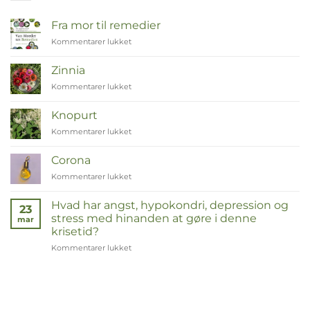
Fra mor til remedier
Kommentarer lukket
til
Van
Moeder
Zinnia
tot
Kommentarer lukket
til
Remedies
Zinnia
Knopurt
Kommentarer lukket
til
Duizendknoop
Corona
Kommentarer lukket
til
Corona
Hvad har angst, hypokondri, depression og
23
stress med hinanden at gøre i denne
mar
krisetid?
Kommentarer lukket
til
Wat
hebben
angst,
hypochondrie,
depressies