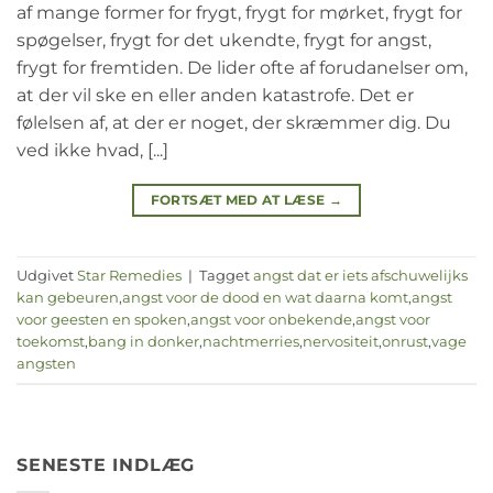
af mange former for frygt, frygt for mørket, frygt for
spøgelser, frygt for det ukendte, frygt for angst,
frygt for fremtiden. De lider ofte af forudanelser om,
at der vil ske en eller anden katastrofe. Det er
følelsen af, at der er noget, der skræmmer dig. Du
ved ikke hvad, [...]
FORTSÆT MED AT LÆSE
→
Udgivet
Star Remedies
|
Tagget
angst dat er iets afschuwelijks
kan gebeuren
,
angst voor de dood en wat daarna komt
,
angst
voor geesten en spoken
,
angst voor onbekende
,
angst voor
toekomst
,
bang in donker
,
nachtmerries
,
nervositeit
,
onrust
,
vage
angsten
SENESTE INDLÆG