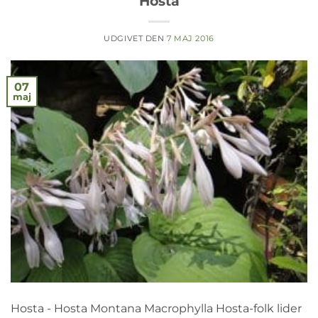
Hosta
UDGIVET DEN
7 MAJ 2016
07
maj
Hosta - Hosta Montana Macrophylla Hosta-folk lider