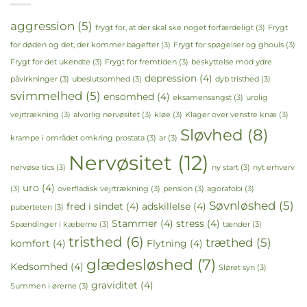
aggression
(5)
frygt for, at der skal ske noget forfærdeligt
(3)
Frygt
for døden og det, der kommer bagefter
(3)
Frygt for spøgelser og ghouls
(3)
Frygt for det ukendte
(3)
Frygt for fremtiden
(3)
beskyttelse mod ydre
depression
(4)
påvirkninger
(3)
ubeslutsomhed
(3)
dyb tristhed
(3)
svimmelhed
(5)
ensomhed
(4)
eksamensangst
(3)
urolig
vejrtrækning
(3)
alvorlig nervøsitet
(3)
kløe
(3)
Klager over venstre knæ
(3)
Sløvhed
(8)
krampe i området omkring prostata
(3)
ar
(3)
Nervøsitet
(12)
nervøse tics
(3)
ny start
(3)
nyt erhverv
uro
(4)
(3)
overfladisk vejrtrækning
(3)
pension
(3)
agorafobi
(3)
Søvnløshed
(5)
fred i sindet
(4)
adskillelse
(4)
puberteten
(3)
Stammer
(4)
stress
(4)
Spændinger i kæberne
(3)
tænder
(3)
tristhed
(6)
træthed
(5)
komfort
(4)
Flytning
(4)
glædesløshed
(7)
Kedsomhed
(4)
Sløret syn
(3)
graviditet
(4)
Summen i ørerne
(3)