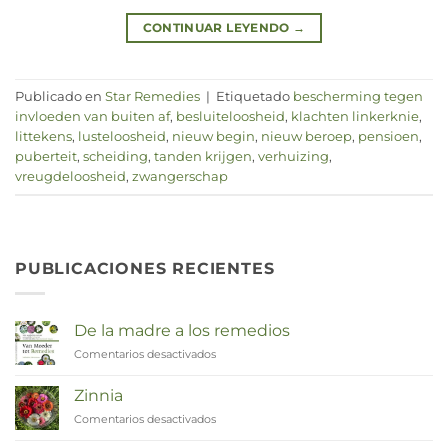
CONTINUAR LEYENDO
→
Publicado en
Star Remedies
|
Etiquetado
bescherming tegen
invloeden van buiten af
,
besluiteloosheid
,
klachten linkerknie
,
littekens
,
lusteloosheid
,
nieuw begin
,
nieuw beroep
,
pensioen
,
puberteit
,
scheiding
,
tanden krijgen
,
verhuizing
,
vreugdeloosheid
,
zwangerschap
PUBLICACIONES RECIENTES
De la madre a los remedios
Comentarios desactivados
en
Van
Moeder
Zinnia
tot
Comentarios desactivados
en
Remedies
Zinnia