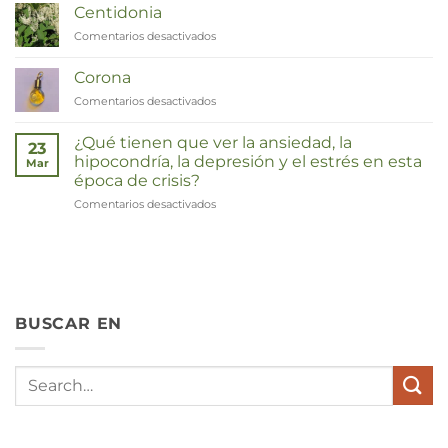
Centidonia
Comentarios desactivados
en
Duizendknoop
Corona
Comentarios desactivados
en
Corona
¿Qué tienen que ver la ansiedad, la
23
hipocondría, la depresión y el estrés en esta
Mar
época de crisis?
Comentarios desactivados
en
Wat
hebben
angst,
hypochondrie,
depressies
en
BUSCAR EN
stress
met
elkaar
te
maken
in
deze
crisistijd?