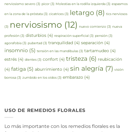
nerviosismo severo
(3)
picor
(3)
Molestias en la rodilla izquierda
(3)
espasmos
letargo
(8)
en la zona de la próstata
(3)
cicatrices
(3)
tics nerviosos
nerviosismo
(12)
(3)
nuevo comienzo
(3)
nueva
disturbios
(4)
profesión
(3)
respiración superficial
(3)
pensión
(3)
tranquilidad
(4)
separación
(4)
agorafobia
(3)
pubertad
(3)
insomnio
(5)
tartamudeo
(4)
tensión en las mandíbulas
(3)
tristeza
(6)
estrés
(4)
confort
(4)
reubicación
dientes
(3)
sin alegría
(7)
fatiga
(5)
(4)
aburrimiento
(4)
visión
embarazo
(4)
borrosa
(3)
zumbido en los oídos
(3)
USO DE REMEDIOS FLORALES
Lo más importante con los remedios florales es la