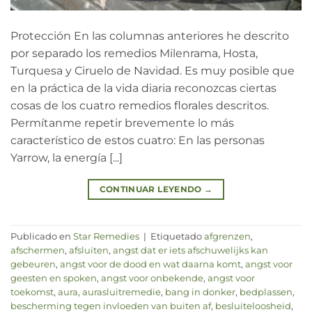
Protección En las columnas anteriores he descrito
por separado los remedios Milenrama, Hosta,
Turquesa y Ciruelo de Navidad. Es muy posible que
en la práctica de la vida diaria reconozcas ciertas
cosas de los cuatro remedios florales descritos.
Permítanme repetir brevemente lo más
característico de estos cuatro: En las personas
Yarrow, la energía [...]
CONTINUAR LEYENDO
→
Publicado en
Star Remedies
|
Etiquetado
afgrenzen
,
afschermen
,
afsluiten
,
angst dat er iets afschuwelijks kan
gebeuren
,
angst voor de dood en wat daarna komt
,
angst voor
geesten en spoken
,
angst voor onbekende
,
angst voor
toekomst
,
aura
,
aurasluitremedie
,
bang in donker
,
bedplassen
,
bescherming tegen invloeden van buiten af
,
besluiteloosheid
,