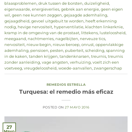
blaasproblemen
,
druk tussen de borsten
,
duizeligheid
,
eigenwaarde
,
energieverlies
,
gebrek aan energie
,
geen eigen
wil
,
geen nee kunnen zeggen
,
gejaagde ademhaling
,
gejaagdheid
,
gevoel uitgebuit te worden
,
heeft erkenning
nodig
,
hevige nervositeit
,
hyperventilatie
,
klachten linkerknie
,
kramp in de omgeving van de prostaat
,
littekens
,
lusteloosheid
,
meegaand
,
nachtmerries
,
nagelbijten
,
nerveuze tics
,
nervositeit
,
nieuw begin
,
nieuw beroep
,
onrust
,
oppervlakkige
ademhaling
,
pensioen
,
pesten
,
puberteit
,
scheiding
,
spanning
in de kaken
,
tanden krijgen
,
tandenknarsen
,
treurnis
,
treurnis
zonder aanleiding
,
vage angsten
,
verhuizing
,
voelt zich een
voetveeg
,
vreugdeloosheid
,
woede-aanvallen
,
zwangerschap
REMEDIOS ESTRELLA
Turquesa: el remedio más eficaz
POSTED ON
27 MAYO 2016
27
Mayo