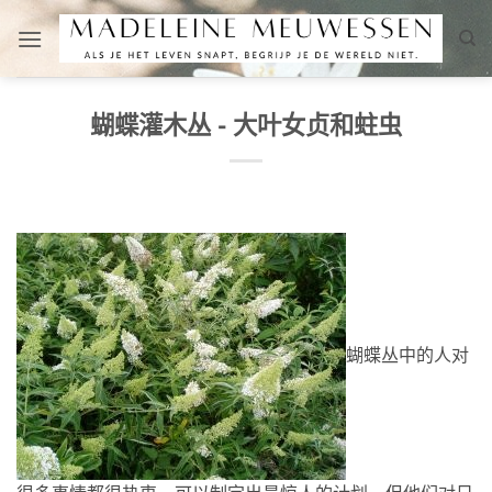
跳
到
内
容
蝴蝶灌木丛 - 大叶女贞和蛀虫
蝴蝶丛中的人对