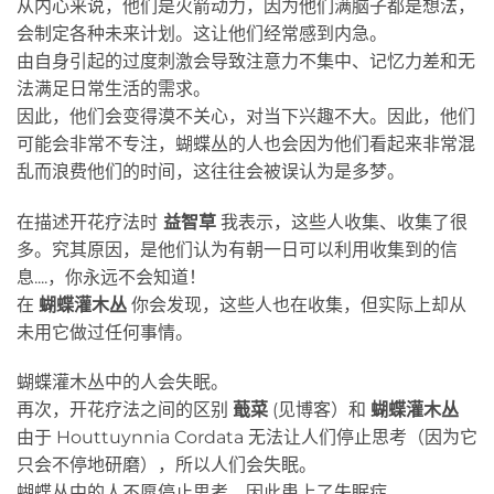
从内心来说，他们是火箭动力，因为他们满脑子都是想法，
会制定各种未来计划。这让他们经常感到内急。
由自身引起的过度刺激会导致注意力不集中、记忆力差和无
法满足日常生活的需求。
因此，他们会变得漠不关心，对当下兴趣不大。因此，他们
可能会非常不专注，蝴蝶丛的人也会因为他们看起来非常混
乱而浪费他们的时间，这往往会被误认为是多梦。
在描述开花疗法时
益智草
我表示，这些人收集、收集了很
多。究其原因，是他们认为有朝一日可以利用收集到的信
息....，你永远不会知道！
在
蝴蝶灌木丛
你会发现，这些人也在收集，但实际上却从
未用它做过任何事情。
蝴蝶灌木丛中的人会失眠。
再次，开花疗法之间的区别
蕺菜
(见博客）和
蝴蝶灌木丛
由于 Houttuynnia Cordata 无法让人们停止思考（因为它
只会不停地研磨），所以人们会失眠。
蝴蝶丛中的人不愿停止思考，因此患上了失眠症。