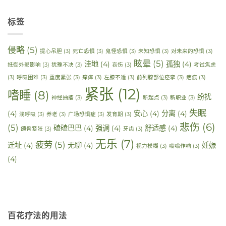
标签
侵略
(5)
提心吊胆
(3)
死亡恐惧
(3)
鬼怪恐惧
(3)
未知恐惧
(3)
对未来的恐惧
(3)
眩晕
(5)
洼地
(4)
孤独
(4)
抵御外部影响
(3)
犹豫不决
(3)
哀伤
(3)
考试焦虑
(3)
呼吸困难
(3)
重度紧张
(3)
痒痒
(3)
左膝不适
(3)
前列腺部位痉挛
(3)
疤痕
(3)
紧张
(12)
嗜睡
(8)
纷扰
神经抽搐
(3)
新起点
(3)
新职业
(3)
失眠
(4)
安心
(4)
分离
(4)
浅呼吸
(3)
养老
(3)
广场恐惧症
(3)
发育期
(3)
悲伤
(6)
(5)
磕磕巴巴
(4)
强调
(4)
舒适感
(4)
颌骨紧张
(3)
牙齿
(3)
无乐
(7)
疲劳
(5)
迁址
(4)
无聊
(4)
妊娠
视力模糊
(3)
嗡嗡作响
(3)
(4)
百花疗法的用法