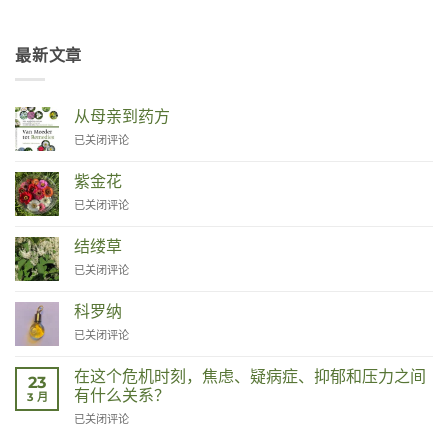
最新文章
从母亲到药方
Van
已关闭评论
Moeder
tot
紫金花
Remedies
Zinnia
已关闭评论
结缕草
Duizendknoop
已关闭评论
科罗纳
Corona
已关闭评论
在这个危机时刻，焦虑、疑病症、抑郁和压力之间
23
有什么关系？
3 月
Wat
已关闭评论
hebben