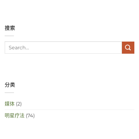
angst,
hypochondrie,
depressies
en
stress
搜索
met
elkaar
te
maken
in
deze
crisistijd?
分类
媒体
(2)
明星疗法
(74)