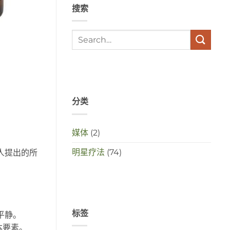
搜索
met
elkaar
te
maken
in
deze
crisistijd?
分类
媒体
(2)
明星疗法
(74)
人提出的所
标签
平静。
本要素。