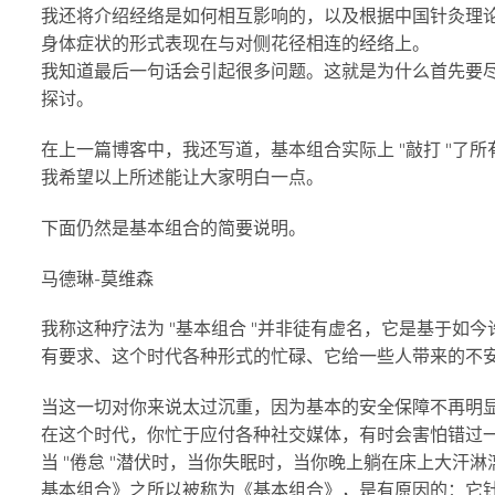
我还将介绍经络是如何相互影响的，以及根据中国针灸理
身体症状的形式表现在与对侧花径相连的经络上。
我知道最后一句话会引起很多问题。这就是为什么首先要
探讨。
在上一篇博客中，我还写道，基本组合实际上 "敲打 "了
我希望以上所述能让大家明白一点。
下面仍然是基本组合的简要说明。
马德琳-莫维森
我称这种疗法为 "基本组合 "并非徒有虚名，它是基于
有要求、这个时代各种形式的忙碌、它给一些人带来的不
当这一切对你来说太过沉重，因为基本的安全保障不再明
在这个时代，你忙于应付各种社交媒体，有时会害怕错过
当 "倦怠 "潜伏时，当你失眠时，当你晚上躺在床上大
基本组合》之所以被称为《基本组合》，是有原因的：它