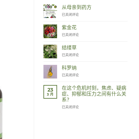
从母亲到药方
Van
已关闭评论
Moeder
tot
紫金花
Remedies
Zinnia
已关闭评论
结缕草
Duizendknoop
已关闭评论
科罗纳
Corona
已关闭评论
在这个危机时刻，焦虑、疑病
23
症、抑郁和压力之间有什么关
3 月
系？
Wat
已关闭评论
hebben
angst,
hypochondrie,
depressies
en
stress