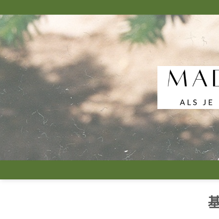
跳
到
内
容