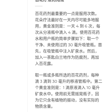
百花药剂最重要的一点是服用次数。
花朵疗法最好在一天内尽可能多地服
用，黄金准则是：一天 4 到 6 次，每
次从分液瓶中滴入 4 滴。使用百花药
水和用户瓶的简单步骤如下：取一个
干净、未使用过的 30 毫升吸管瓶。首
先，在吸管瓶中注入矿泉水。然后，
加入一茶匙白兰地作为防腐剂，再加
入百花露。
取一瓶或多瓶所选的百花药剂，每种
滴 3 滴到 30 毫升的移液管瓶中。第二
个黄金准则是：1 滴原液滴入 10 毫升
矿泉水中。使用前无需摇晃瓶子，因
为它只含有植物的振动，没有实际的
物质含量。