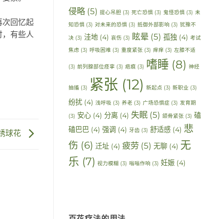
侵略
(5)
提心吊胆
(3)
死亡恐惧
(3)
鬼怪恐惧
(3)
未
再次回忆起
知恐惧
(3)
对未来的恐惧
(3)
抵御外部影响
(3)
犹豫不
时，有些人
眩晕
(5)
洼地
(4)
孤独
(4)
决
(3)
哀伤
(3)
考试
焦虑
(3)
呼吸困难
(3)
重度紧张
(3)
痒痒
(3)
左膝不适
嗜睡
(8)
(3)
前列腺部位痉挛
(3)
疤痕
(3)
神经
紧张
(12)
抽搐
(3)
新起点
(3)
新职业
(3)
纷扰
(4)
浅呼吸
(3)
养老
(3)
广场恐惧症
(3)
发育期
失眠
(5)
安心
(4)
分离
(4)
磕
(3)
颌骨紧张
(3)
悲
磕巴巴
(4)
强调
(4)
舒适感
(4)
牙齿
(3)
绣球花
无
伤
(6)
疲劳
(5)
迁址
(4)
无聊
(4)
乐
(7)
妊娠
(4)
视力模糊
(3)
嗡嗡作响
(3)
百花疗法的用法