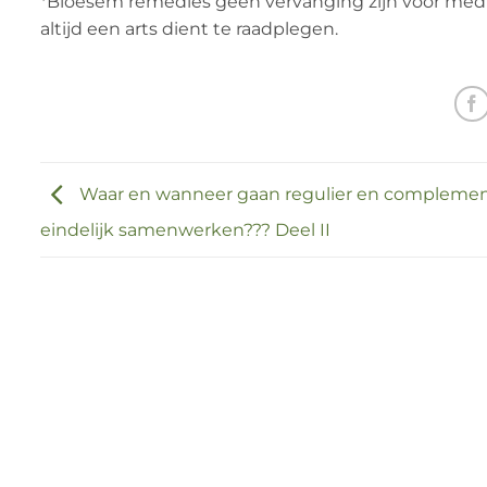
*Bloesem remedies geen vervanging zijn voor medicat
altijd een arts dient te raadplegen.
Waar en wanneer gaan regulier en complemen
eindelijk samenwerken??? Deel II