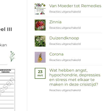
Van Moeder tot Remedies
Reacties uitgeschakeld
voor
Van
Moeder
Zinnia
tot
Reacties uitgeschakeld
voor
l III
Remedies
Zinnia
Duizendknoop
Reacties uitgeschakeld
voor
 kan
Duizendknoop
Corona
Reacties uitgeschakeld
voor
Corona
Wat hebben angst,
23
hypochondrie, depressies
mrt
en stress met elkaar te
maken in deze crisistijd?
Reacties uitgeschakeld
voor
Wat
hebben
angst,
hypochondrie,