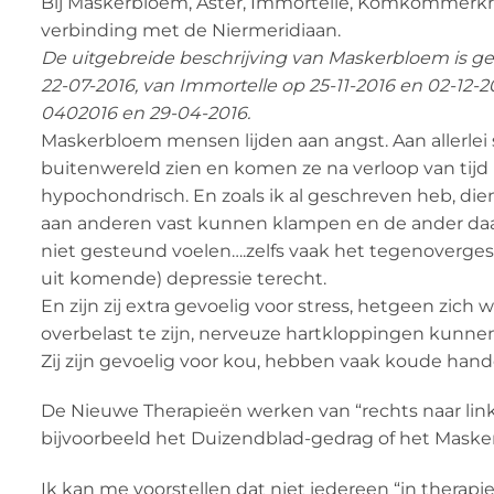
Bij Maskerbloem, Aster, Immortelle, Komkommerkru
verbinding met de Niermeridiaan.
De uitgebreide beschrijving van Maskerbloem is gep
22-07-2016, van Immortelle op 25-11-2016 en 02-1
0402016 en 29-04-2016.
Maskerbloem mensen lijden aan angst. Aan allerlei 
buitenwereld zien en komen ze na verloop van tijd
hypochondrisch. En zoals ik al geschreven heb, di
aan anderen vast kunnen klampen en de ander daa
niet gesteund voelen….zelfs vaak het tegenoverg
uit komende) depressie terecht.
En zijn zij extra gevoelig voor stress, hetgeen zich
overbelast te zijn, nerveuze hartkloppingen kunnen k
Zij zijn gevoelig voor kou, hebben vaak koude hand
De Nieuwe Therapieën werken van “rechts naar lin
bijvoorbeeld het Duizendblad-gedrag of het Maske
Ik kan me voorstellen dat niet iedereen “in therapie”