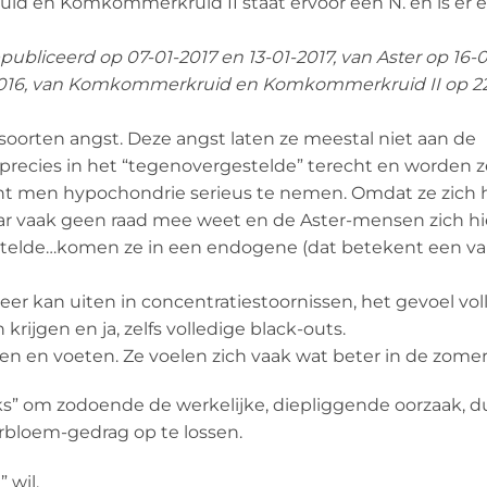
id en Komkommerkruid II staat ervoor een N. en is er 
ubliceerd op 07-01-2017 en 13-01-2017, van Aster op 16-
2-2016, van Komkommerkruid en Komkommerkruid II op 2
soorten angst. Deze angst laten ze meestal niet aan de
 precies in het “tegenovergestelde” terecht en worden z
ent men hypochondrie serieus te nemen. Omdat ze zich 
r vaak geen raad mee weet en de Aster-mensen zich hi
estelde…komen ze in een endogene (dat betekent een v
 weer kan uiten in concentratiestoornissen, het gevoel vol
rijgen en ja, zelfs volledige black-outs.
en en voeten. Ze voelen zich vaak wat beter in de zomer
ks” om zodoende de werkelijke, diepliggende oorzaak, d
rbloem-gedrag op te lossen.
 wil.