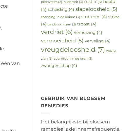
rust in je hoofd
pleinvrees
(3)
puberteit
(3)
ecte
slapeloosheid
(5)
(4)
scheiding
(4)
stotteren
(4)
stress
spanning in de kaken
(3)
(4)
troost
(4)
tanden krijgen
(3)
.
verdriet
(6)
verhuizing
(4)
vermoeidheid
(5)
verveling
(4)
vreugdeloosheid
(7)
de
wazig
zien
(3)
zoemtoon in de oren
(3)
r één van
zwangerschap
(4)
GEBRUIK VAN BLOESEM
REMEDIES
Het belangrijkste bij bloesem
remedies is de innamefrequentie.