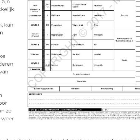
 zijn
kelijk
n, kan
rm
jke
nderen
 van
n
oor
an ze
l weer