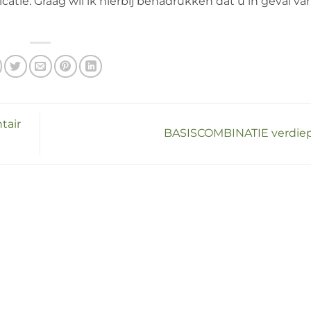
ie. Graag wil ik hierbij benadrukken dat u in geval van 
tair
BASISCOMBINATIE verdie