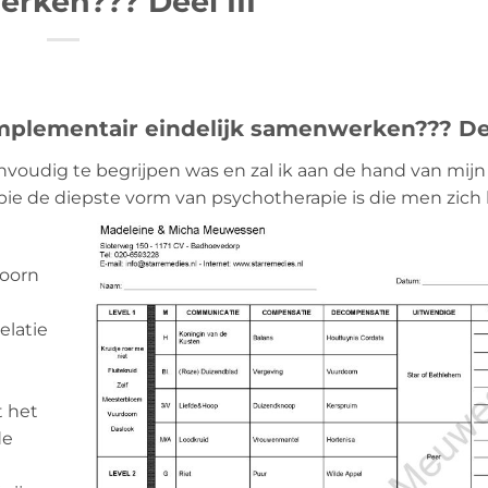
rken??? Deel III
plementair eindelijk samenwerken??? Dee
envoudig te begrijpen was en zal ik aan de hand van mijn
pie de diepste vorm van psychotherapie is die men zich
doorn
elatie
t het
de