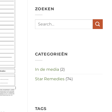
depressies
en
ZOEKEN
stress
met
elkaar
te
maken
in
deze
crisistijd?
CATEGORIEËN
In de media
(2)
Star Remedies
(74)
TAGS