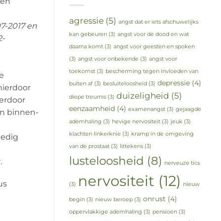
een
agressie
(5)
angst dat er iets afschuwelijks
07-2017 en
kan gebeuren
(3)
angst voor de dood en wat
2-
daarna komt
(3)
angst voor geesten en spoken
(3)
angst voor onbekende
(3)
angst voor
toekomst
(3)
bescherming tegen invloeden van
e
depressie
(4)
buiten af
(3)
besluiteloosheid
(3)
hierdoor
duizeligheid
(5)
diepe treurnis
(3)
erdoor
eenzaamheid
(4)
examenangst
(3)
gejaagde
an binnen-
ademhaling
(3)
hevige nervositeit
(3)
jeuk
(3)
klachten linkerknie
(3)
kramp in de omgeving
ledig
van de prostaat
(3)
littekens
(3)
lusteloosheid
(8)
.
nerveuze tics
nervositeit
(12)
us
(3)
nieuw
onrust
(4)
begin
(3)
nieuw beroep
(3)
oppervlakkige ademhaling
(3)
pensioen
(3)