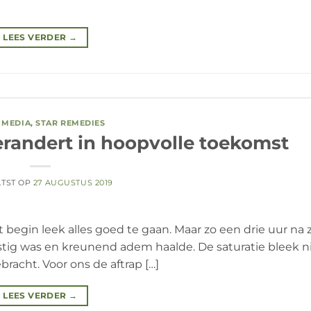
LEES VERDER
→
E MEDIA
,
STAR REMEDIES
erandert in hoopvolle toekomst
ATST OP
27 AUGUSTUS 2019
 begin leek alles goed te gaan. Maar zo een drie uur na z
ustig was en kreunend adem haalde. De saturatie bleek n
racht. Voor ons de aftrap […]
LEES VERDER
→