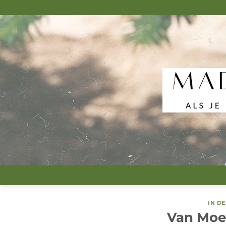
Ga
naar
inhoud
IN D
Van Moe