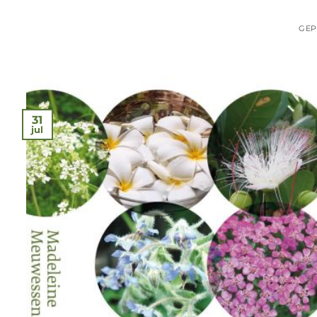
GEP
31
jul