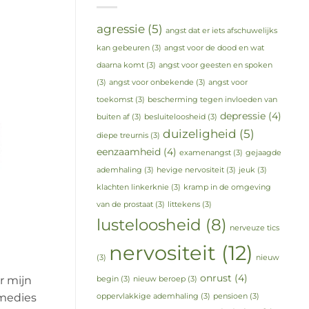
agressie
(5)
angst dat er iets afschuwelijks
kan gebeuren
(3)
angst voor de dood en wat
daarna komt
(3)
angst voor geesten en spoken
(3)
angst voor onbekende
(3)
angst voor
toekomst
(3)
bescherming tegen invloeden van
depressie
(4)
buiten af
(3)
besluiteloosheid
(3)
duizeligheid
(5)
diepe treurnis
(3)
eenzaamheid
(4)
examenangst
(3)
gejaagde
ademhaling
(3)
hevige nervositeit
(3)
jeuk
(3)
klachten linkerknie
(3)
kramp in de omgeving
van de prostaat
(3)
littekens
(3)
lusteloosheid
(8)
nerveuze tics
nervositeit
(12)
(3)
nieuw
onrust
(4)
r mijn
begin
(3)
nieuw beroep
(3)
emedies
oppervlakkige ademhaling
(3)
pensioen
(3)