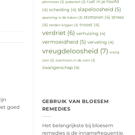
rust in je hoofd
pleinvrees
(3)
puberteit
(3)
slapeloosheid
(5)
(4)
scheiding
(4)
stotteren
(4)
stress
spanning in de kaken
(3)
(4)
troost
(4)
tanden krijgen
(3)
verdriet
(6)
verhuizing
(4)
vermoeidheid
(5)
verveling
(4)
vreugdeloosheid
(7)
wazig
zien
(3)
zoemtoon in de oren
(3)
zwangerschap
(4)
ijn
GEBRUIK VAN BLOESEM
iet goed
REMEDIES
Het belangrijkste bij bloesem
remedies is de innamefrequentie.