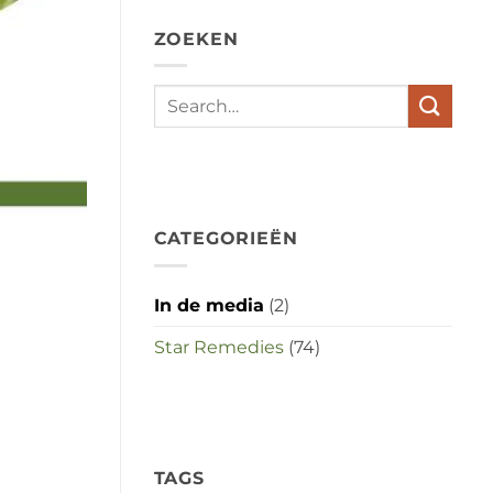
depressies
en
ZOEKEN
stress
met
elkaar
te
maken
in
deze
crisistijd?
CATEGORIEËN
In de media
(2)
Star Remedies
(74)
TAGS