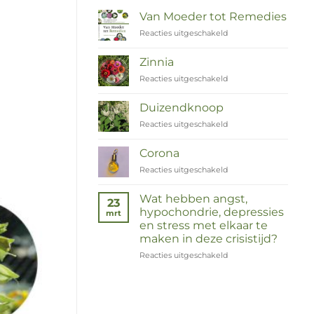
Van Moeder tot Remedies
Reacties uitgeschakeld
voor
Van
Moeder
Zinnia
tot
Reacties uitgeschakeld
voor
Remedies
Zinnia
Duizendknoop
Reacties uitgeschakeld
voor
Duizendknoop
Corona
Reacties uitgeschakeld
voor
Corona
Wat hebben angst,
23
hypochondrie, depressies
mrt
en stress met elkaar te
maken in deze crisistijd?
Reacties uitgeschakeld
voor
Wat
hebben
angst,
hypochondrie,