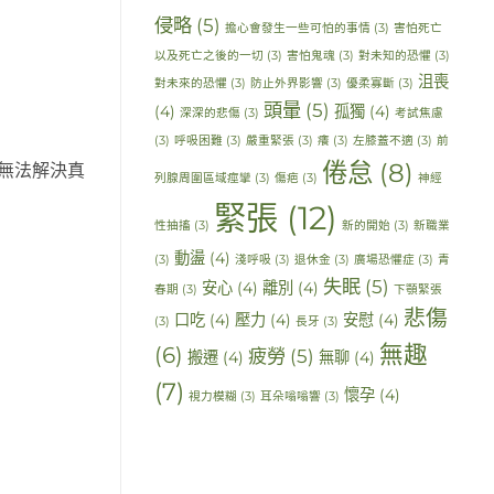
侵略
(5)
擔心會發生一些可怕的事情
(3)
害怕死亡
以及死亡之後的一切
(3)
害怕鬼魂
(3)
對未知的恐懼
(3)
沮喪
對未來的恐懼
(3)
防止外界影響
(3)
優柔寡斷
(3)
頭暈
(5)
(4)
孤獨
(4)
深深的悲傷
(3)
考試焦慮
(3)
呼吸困難
(3)
嚴重緊張
(3)
癢
(3)
左膝蓋不適
(3)
前
倦怠
(8)
但無法解決真
列腺周圍區域痙攣
(3)
傷疤
(3)
神經
緊張
(12)
性抽搐
(3)
新的開始
(3)
新職業
動盪
(4)
(3)
淺呼吸
(3)
退休金
(3)
廣場恐懼症
(3)
青
失眠
(5)
安心
(4)
離別
(4)
春期
(3)
下顎緊張
悲傷
口吃
(4)
壓力
(4)
安慰
(4)
(3)
長牙
(3)
無趣
(6)
疲勞
(5)
搬遷
(4)
無聊
(4)
(7)
懷孕
(4)
視力模糊
(3)
耳朵嗡嗡響
(3)