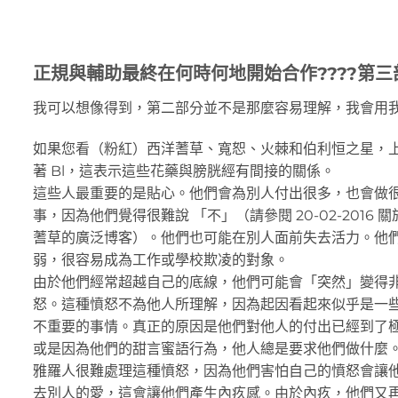
正規與輔助最終在何時何地開始合作????第三
我可以想像得到，第二部分並不是那麼容易理解，我會用
如果您看（粉紅）西洋蓍草、寬恕、火棘和伯利恒之星，
著 Bl，這表示這些花藥與膀胱經有間接的關係。
這些人最重要的是貼心。他們會為別人付出很多，也會做
事，因為他們覺得很難說 「不」（請參閱 20-02-2016 
蓍草的廣泛博客）。他們也可能在別人面前失去活力。他
弱，很容易成為工作或學校欺凌的對象。
由於他們經常超越自己的底線，他們可能會「突然」變得
怒。這種憤怒不為他人所理解，因為起因看起來似乎是一
不重要的事情。真正的原因是他們對他人的付出已經到了
或是因為他們的甜言蜜語行為，他人總是要求他們做什麼
雅羅人很難處理這種憤怒，因為他們害怕自己的憤怒會讓
去別人的愛，這會讓他們產生內疚感。由於內疚，他們又