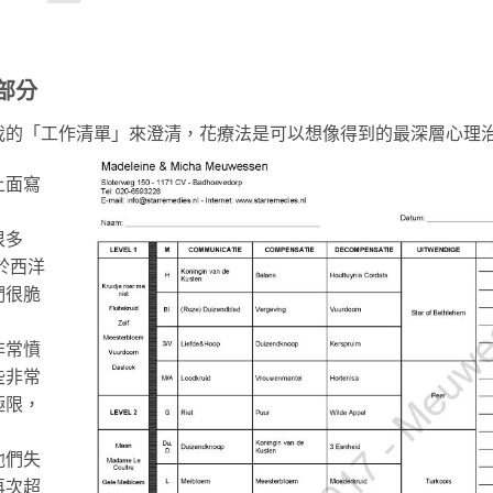
部分
我的「工作清單」來澄清，花療法是可以想像得到的最深層心理
上面寫
很多
關於西洋
們很脆
非常憤
些非常
極限，
。
他們失
再次超