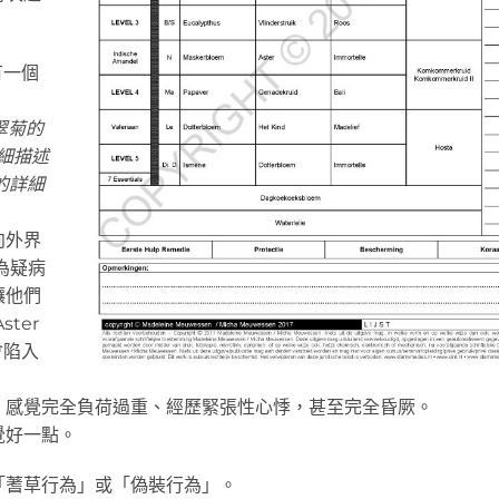
有一個
，翠菊的
詳細描述
 的詳細
向外界
為疑病
讓他們
ter
會陷入
、感覺完全負荷過重、經歷緊張性心悸，甚至完全昏厥。
覺好一點。
「蓍草行為」或「偽裝行為」。