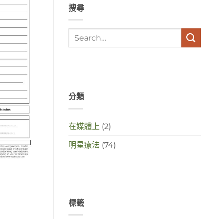
搜尋
stress
met
elkaar
te
maken
in
deze
crisistijd?〉
中
分類
在媒體上
(2)
明星療法
(74)
標籤