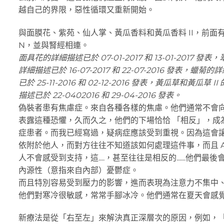
越自己的界限，惡性循環又重新開始。
與面膜花、紫苑、仙人掌、黃瓜香料和黃瓜香料 II，前面
N，並與腎經相連。
面具花的詳細描述已於 07-01-2017 和 13-01-2017 發表
詳細描述已於 16-07-2017 和 22-07-2016 發表，蠟菊的
已於 25-11-2016 和 02-12-2016 發表，黃瓜草和黃瓜草 II
描述已於 22-0402016 和 29-04-2016 發表。
偽裝者患有焦慮症。來自各種各樣的焦慮。他們通常不會
表露這種恐懼，久而久之，他們的下場恰恰 「相反」，成
症患者。而我已經寫過，疑病症應該受到重視。因為這會
依附於他人，而對方往往不知道該如何處理這件事，而且 As
人不會感受到支持，這....，甚至往往是相反的......他們最後
內源性（意指來自內部）憂鬱症。
而且特別容易受到壓力的影響，進而表現為注意力不集中
他們對寒冷很敏感，常常手腳冰冷。他們通常在夏天會感
新療法是從「右至左」來解決真正深層次的原因，例如，