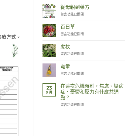
從母親到藥方
在
留言功能已關閉
〈Van
Moeder
百日草
tot
在
留言功能已關閉
Remedies〉
治療方式。
〈Zinnia〉
中
中
虎杖
在
留言功能已關閉
〈Duizendknoop〉
中
電暈
在
留言功能已關閉
〈Corona〉
中
在這次危機時刻，焦慮、疑病
23
症、憂鬱和壓力有什麼共通
3 月
點？
在
留言功能已關閉
〈Wat
hebben
angst,
hypochondrie,
depressies
en