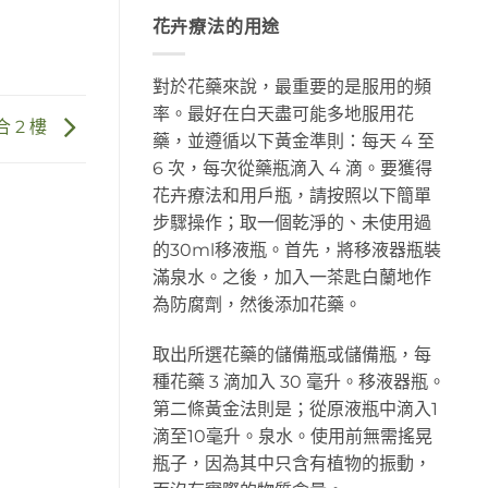
花卉療法的用途
對於花藥來說，最重要的是服用的頻
率。最好在白天盡可能多地服用花
 2 樓
藥，並遵循以下黃金準則：每天 4 至
6 次，每次從藥瓶滴入 4 滴。要獲得
花卉療法和用戶瓶，請按照以下簡單
步驟操作；取一個乾淨的、未使用過
的30ml移液瓶。首先，將移液器瓶裝
滿泉水。之後，加入一茶匙白蘭地作
為防腐劑，然後添加花藥。
取出所選花藥的儲備瓶或儲備瓶，每
種花藥 3 滴加入 30 毫升。移液器瓶。
第二條黃金法則是；從原液瓶中滴入1
滴至10毫升。泉水。使用前無需搖晃
瓶子，因為其中只含有植物的振動，