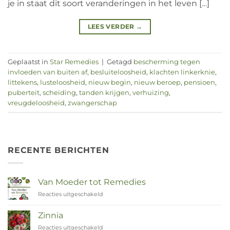
je in staat dit soort veranderingen in het leven […]
LEES VERDER
→
Geplaatst in
Star Remedies
|
Getagd
bescherming tegen
invloeden van buiten af
,
besluiteloosheid
,
klachten linkerknie
,
littekens
,
lusteloosheid
,
nieuw begin
,
nieuw beroep
,
pensioen
,
puberteit
,
scheiding
,
tanden krijgen
,
verhuizing
,
vreugdeloosheid
,
zwangerschap
RECENTE BERICHTEN
Van Moeder tot Remedies
Reacties uitgeschakeld
voor
Van
Moeder
Zinnia
tot
Reacties uitgeschakeld
voor
Remedies