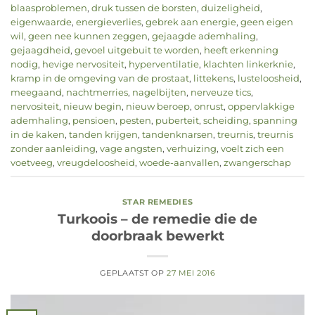
blaasproblemen
,
druk tussen de borsten
,
duizeligheid
,
eigenwaarde
,
energieverlies
,
gebrek aan energie
,
geen eigen
wil
,
geen nee kunnen zeggen
,
gejaagde ademhaling
,
gejaagdheid
,
gevoel uitgebuit te worden
,
heeft erkenning
nodig
,
hevige nervositeit
,
hyperventilatie
,
klachten linkerknie
,
kramp in de omgeving van de prostaat
,
littekens
,
lusteloosheid
,
meegaand
,
nachtmerries
,
nagelbijten
,
nerveuze tics
,
nervositeit
,
nieuw begin
,
nieuw beroep
,
onrust
,
oppervlakkige
ademhaling
,
pensioen
,
pesten
,
puberteit
,
scheiding
,
spanning
in de kaken
,
tanden krijgen
,
tandenknarsen
,
treurnis
,
treurnis
zonder aanleiding
,
vage angsten
,
verhuizing
,
voelt zich een
voetveeg
,
vreugdeloosheid
,
woede-aanvallen
,
zwangerschap
STAR REMEDIES
Turkoois – de remedie die de
doorbraak bewerkt
GEPLAATST OP
27 MEI 2016