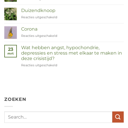
Zinnia
Duizendknoop
Reacties uitgeschakeld
voor
Duizendknoop
Corona
Reacties uitgeschakeld
voor
Corona
Wat hebben angst, hypochondrie,
23
depressies en stress met elkaar te maken in
mrt
deze crisistijd?
Reacties uitgeschakeld
voor
Wat
hebben
angst,
hypochondrie,
depressies
en
ZOEKEN
stress
met
elkaar
te
maken
in