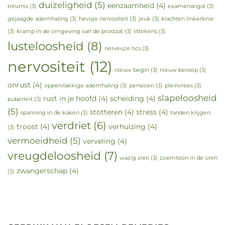
duizeligheid
(5)
eenzaamheid
(4)
treurnis
(3)
examenangst
(3)
gejaagde ademhaling
(3)
hevige nervositeit
(3)
jeuk
(3)
klachten linkerknie
(3)
kramp in de omgeving van de prostaat
(3)
littekens
(3)
lusteloosheid
(8)
nerveuze tics
(3)
nervositeit
(12)
nieuw begin
(3)
nieuw beroep
(3)
onrust
(4)
oppervlakkige ademhaling
(3)
pensioen
(3)
pleinvrees
(3)
slapeloosheid
rust in je hoofd
(4)
scheiding
(4)
puberteit
(3)
(5)
stotteren
(4)
stress
(4)
spanning in de kaken
(3)
tanden krijgen
verdriet
(6)
troost
(4)
verhuizing
(4)
(3)
vermoeidheid
(5)
verveling
(4)
vreugdeloosheid
(7)
wazig zien
(3)
zoemtoon in de oren
zwangerschap
(4)
(3)