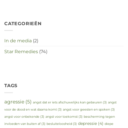
deze
crisistijd?
CATEGORIEËN
In de media
(2)
Star Remedies
(74)
TAGS
agressie
(5)
angst dat er iets afschuwelijks kan gebeuren
(3)
angst
voor de dood en wat daarna komt
(3)
angst voor geesten en spoken
(3)
angst voor onbekende
(3)
angst voor toekomst
(3)
bescherming tegen
depressie
(4)
invloeden van buiten af
(3)
besluiteloosheid
(3)
diepe