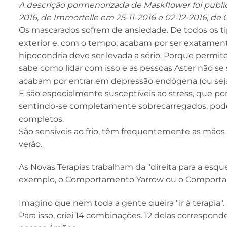
A descrição pormenorizada de Maskflower foi public
2016, de Immortelle em 25-11-2016 e 02-12-2016,
Os mascarados sofrem de ansiedade. De todos os 
exterior e, com o tempo, acabam por ser exatamente
hipocondria deve ser levada a sério. Porque permit
sabe como lidar com isso e as pessoas Aster não se s
acabam por entrar em depressão endógena (ou seja
E são especialmente susceptíveis ao stress, que p
sentindo-se completamente sobrecarregados, pode
completos.
São sensíveis ao frio, têm frequentemente as mão
verão.
As Novas Terapias trabalham da "direita para a esque
exemplo, o Comportamento Yarrow ou o Comporta
Imagino que nem toda a gente queira "ir à terapia".
Para isso, criei 14 combinações. 12 delas correspond