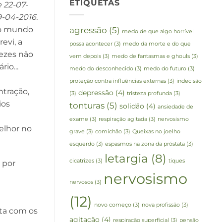
ETIQUETAS
 22-07-
-04-2016.
ao mundo
agressão
(5)
medo de que algo horrível
evi, a
possa acontecer
(3)
medo da morte e do que
vezes não
vem depois
(3)
medo de fantasmas e ghouls
(3)
io...
medo do desconhecido
(3)
medo do futuro
(3)
proteção contra influências externas
(3)
indecisão
ntração,
depressão
(4)
(3)
tristeza profunda
(3)
ios
tonturas
(5)
solidão
(4)
ansiedade de
exame
(3)
respiração agitada
(3)
nervosismo
elhor no
grave
(3)
comichão
(3)
Queixas no joelho
esquerdo
(3)
espasmos na zona da próstata
(3)
letargia
(8)
cicatrizes
(3)
tiques
 por
nervosismo
nervosos
(3)
(12)
novo começo
(3)
nova profissão
(3)
eta com os
agitação
(4)
respiração superficial
(3)
pensão