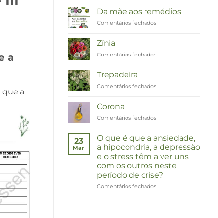
III
Da mãe aos remédios
Comentários fechados
em
Van
Moeder
Zínia
tot
Comentários fechados
em
e a
Remedies
Zinnia
Trepadeira
Comentários fechados
em
, que a
Duizendknoop
Corona
Comentários fechados
em
Corona
O que é que a ansiedade,
23
a hipocondria, a depressão
Mar
e o stress têm a ver uns
com os outros neste
período de crise?
Comentários fechados
em
Wat
hebben
angst,