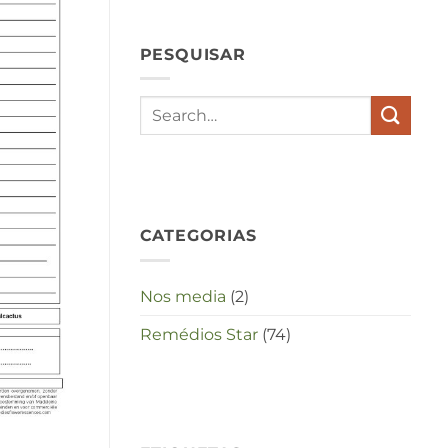
hypochondrie,
depressies
en
PESQUISAR
stress
met
elkaar
te
maken
in
deze
crisistijd?
CATEGORIAS
Nos media
(2)
Remédios Star
(74)