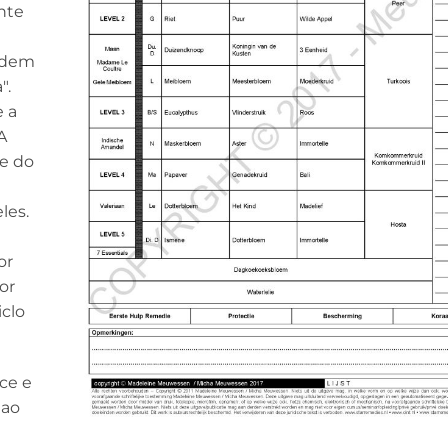
nte
podem
".
e a
A
te do
les.
or
or
iclo
ce e
 ao