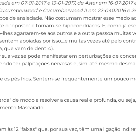
ada em 07-01-2017 e 13-01-2017, de Aster em 16-07-2017 e
 de Cucumberweed e Cucumberweed II em 22-0402016 e 29
tipos de ansiedade. Não costumam mostrar esse medo 
 o "oposto" e tornam-se hipocondríacos. E, como já escr
e-lhes agarrarem-se aos outros e a outra pessoa muitas 
entem apoiadas por isso....e muitas vezes até pelo contrár
, que vem de dentro).
or sua vez se pode manifestar em perturbações de conce
ndo ter palpitações nervosas e, sim, até mesmo desma
s e os pés frios. Sentem-se frequentemente um pouco m
rda" de modo a resolver a causa real e profunda, ou seja,
mento Mascarado.
em às 12 "faixas" que, por sua vez, têm uma ligação indir