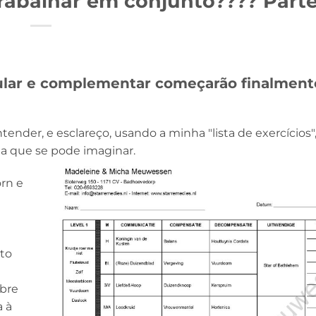
abalhar em conjunto???? Parte 
ular e complementar começarão finalment
ntender, e esclareço, usando a minha "lista de exercícios"
pia que se pode imaginar.
orn e
to
obre
 à