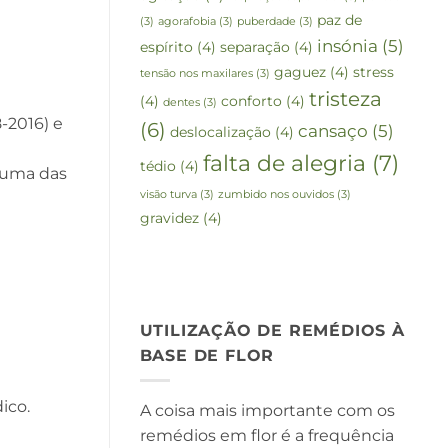
paz de
(3)
agorafobia
(3)
puberdade
(3)
insónia
(5)
espírito
(4)
separação
(4)
gaguez
(4)
stress
tensão nos maxilares
(3)
tristeza
(4)
conforto
(4)
dentes
(3)
-2016) e
(6)
cansaço
(5)
deslocalização
(4)
falta de alegria
(7)
tédio
(4)
 uma das
visão turva
(3)
zumbido nos ouvidos
(3)
gravidez
(4)
UTILIZAÇÃO DE REMÉDIOS À
BASE DE FLOR
ico.
A coisa mais importante com os
remédios em flor é a frequência